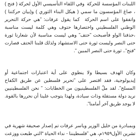
اللبنات المؤسسة للحركة وفي اللقاء التأسيسي الأول لحركة ( فتح )
، صاغ المؤسسون ما سمي ( هيكل البناء الثوري ) و(بيان حركتنا )
واتفقوا على اسم الحركة كما يقول عرفات: "هي حركة التحرير
الوطني الفلسطيني واختصارها حتوف وهي كلمة ليست مناسبة
،حذفنا الواو فأصبحت "حتف" وهي ليست مناسبة لأن شعارنا ثورة
حتى النصر وليست ثورة حتى الاستشهاد ولذلك قلبنا الحتف فصارت
“فتح".. ثورة حتى النصر المبين ".
وكان الهدف بسيطا ولا ينطوي على أية اعتبارات اجتماعية أو
إيديولوجية، فقد اقتصر على "تحرير فلسطين عن طريق الكفاح
المسلح". لقد ملّ الفلسطينيون من الخطابات: " نحن الفلسطينيين
نريد دولة مستقلة وذات سيادة، ولهذا يتوجب علينا أن نحررها بالقوة.
لا يوجد طريق آخر أمامنا".
وبمبادرة من خليل الوزير وياسر عرفات تم إصدار صحيفة شهرية في
تشرين الأول١٩٥٩م، هي "فلسطيننا - نداء الحياة “التي طبعت ووزعت