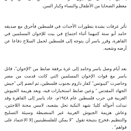
معظم الضحايا من الأطفال والنساء وكبار السن.
تأثر عرفات بشدة بتطورات الأحداث في فلسطين فأحرق مع صديقه
حامد أبو ستة كتبهما أثناء اجتماع في بيت للإخوان المسلمين في
القاهرة، وقرر ياسر أن يتوجه إلى فلسطين لحمل السلاح دفاعا عن
أرضه وشعبه.
بعد أيام وصل ياسر وحامد إلى غزة برفقة ضابط من “الإخوان"، قاتل
ياسر مع قوات الإخوان المسلمين التي كانت قدمت من مصر
وحاصرت "كيبوتس" كفار داروم بجنوب فلسطين، ثم انضم إلى "جيش
الجهاد المقدس " وعين ضابط استخبارات فيه، وبعد هزيمة الجيوش
العربية في حرب فلسطين عام ١٩٤٨م، عاد ياسر إلى القاهرة وقد
تبدلت أحواله كليا: شهد النكبة تحل بشعبه، لامس محنة اللاجئين،
وعاش هزيمة الجيوش العربية غير المنضبطة وسيئة التسليح
والتنظيم ،فخرج بنتيجة تقول "لا يمكن للفلسطينيين إلا الاعتماد على
قواهم" .