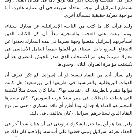
تستطيع إسرائيل أن توجه مفاجأة سريعة فى أى عملية غادرة، أما
مواجهة معركة حقيقية فمسألة أخرى.
ولقد قرأت كل ما كتب من الناحية الإسرائيلية عن معارك سيناء،
ومما يبعث على العجب والسخرية معاً، أن كل الكتاب الذين
استأجرتهم إسرائيل ليقصوا وجهة نظرها فى هذه المعارك تحدثوا عن
الاندفاع السريع داخل سيناء، ثم أغفلوا جميعاً العامل الأساسى فى
معارك سيناء؛ وهو أمر الانسحاب الذى صدر للجيش المصرى بعد أن
تكشفت مؤامرة العدوان الثلاثى وحدودها.
ولم يسأل أحد من النقاد نفسه: لو أن إسرائيل لم تكن تعرف أن
القوات البريطانية والفرنسية فى طريقها إلى بورسعيد؛ هل كانت
قواتها تتقدم بالطريقة التى تقدمت بها؟.. ماذا كان يحدث مثلاً للكتيبة
التى هبطت بالمظلات فى ممر ميتلا قرب السويس؟ كان مصيرها
المحتم هو الفناء بلا جدال، وما أظن أى ناقد عسكرى - حتى من نوع
النقاد الذين تستأجرهم إسرائيل - كان يخالفنى فى ذلك.
ولعل هذا هو أول ما جعل الشكوك تراودنى فى أن هناك شيئاً آخر فى
الخفاء تعرفه إسرائيل وتبنى خطتها على أساسه، وإلا فلو كان ذلك هو