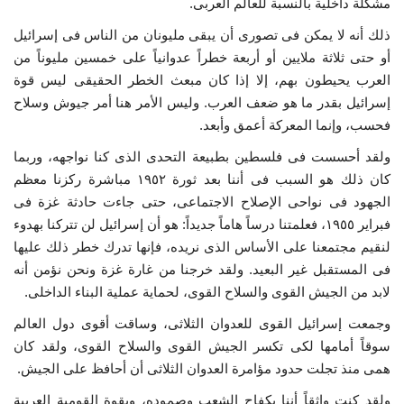
مشكلة داخلية بالنسبة للعالم العربى.
ذلك أنه لا يمكن فى تصورى أن يبقى مليونان من الناس فى إسرائيل
أو حتى ثلاثة ملايين أو أربعة خطراً عدوانياً على خمسين مليوناً من
العرب يحيطون بهم، إلا إذا كان مبعث الخطر الحقيقى ليس قوة
إسرائيل بقدر ما هو ضعف العرب. وليس الأمر هنا أمر جيوش وسلاح
فحسب، وإنما المعركة أعمق وأبعد.
ولقد أحسست فى فلسطين بطبيعة التحدى الذى كنا نواجهه، وربما
كان ذلك هو السبب فى أننا بعد ثورة ١٩٥٢ مباشرة ركزنا معظم
الجهود فى نواحى الإصلاح الاجتماعى، حتى جاءت حادثة غزة فى
فبراير ١٩٥٥، فعلمتنا درساً هاماً جديداً: هو أن إسرائيل لن تتركنا بهدوء
لنقيم مجتمعنا على الأساس الذى نريده، فإنها تدرك خطر ذلك عليها
فى المستقبل غير البعيد. ولقد خرجنا من غارة غزة ونحن نؤمن أنه
لابد من الجيش القوى والسلاح القوى، لحماية عملية البناء الداخلى.
وجمعت إسرائيل القوى للعدوان الثلاثى، وساقت أقوى دول العالم
سوقاً أمامها لكى تكسر الجيش القوى والسلاح القوى، ولقد كان
همى منذ تجلت حدود مؤامرة العدوان الثلاثى أن أحافظ على الجيش.
ولقد كنت واثقاً أننا بكفاح الشعب وصموده، وبقوة القومية العربية