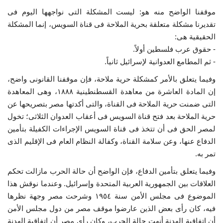
موقفنا الواضح منه هو: ليست المشكلة التى نواجهها اليوم فى
تقديرنا مشكلة متعلقة بحرية الملاحة فى قناة السويس، إنما المشكلة
الحقيقية هى:
- حقوق عرب فلسطين أولاً.
- ثم المطامع العدوانية لإسرائيل ثانياً.
وفيما يتعلق بالأمر كمشكلة حرية ملاحة، فإن موقفنا القانونى واضح،
إن المادة العاشرة من معاهدة القسطنطينية ١٨٨٨، وهى المعاهدة
التى ضمنت حرية الملاحة فى القناة، والتى أكدتها مصر بتصريحها عن
حرية الملاحة بعد فتح قناة السويس فى أعقاب العدوان الثلاثى؛ تخول
لمصر الحق فى أن تتخذ فى قناة السويس الإجراءات الكفيلة بتأمين
الدفاع عنها، وعن سلامة القناة، وكفالة النظام العام فى الإقليم الذى
تمر به.
وفيما يتعلق بتأمين الدفاع، فإن الواضح أن حالة الحرب مازالت تحكم
العلاقات بين الجمهورية العربية المتحدة وإسرائيل. وعندما نوقش هذا
الموضوع فى مجلس الأمن سنة ١٩٥٤ وشرحت مصر وجهة نظرها
فيه، كان رأى بعض الذين عارضوا موقف مصر من دول مجلس الأمن
أن اتفاقية الهدنة أنهت حالة الحرب، وكان رأى مصر أن اتفاقية الهدنة