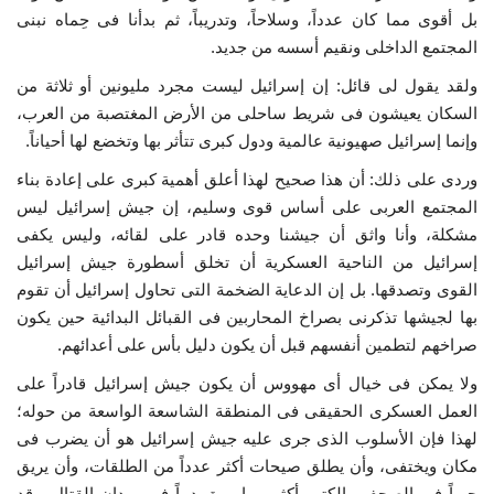
بل أقوى مما كان عدداً، وسلاحاً، وتدريباً، ثم بدأنا فى حِماه نبنى
المجتمع الداخلى ونقيم أسسه من جديد.
ولقد يقول لى قائل: إن إسرائيل ليست مجرد مليونين أو ثلاثة من
السكان يعيشون فى شريط ساحلى من الأرض المغتصبة من العرب،
وإنما إسرائيل صهيونية عالمية ودول كبرى تتأثر بها وتخضع لها أحياناً.
وردى على ذلك: أن هذا صحيح لهذا أعلق أهمية كبرى على إعادة بناء
المجتمع العربى على أساس قوى وسليم، إن جيش إسرائيل ليس
مشكلة، وأنا واثق أن جيشنا وحده قادر على لقائه، وليس يكفى
إسرائيل من الناحية العسكرية أن تخلق أسطورة جيش إسرائيل
القوى وتصدقها. بل إن الدعاية الضخمة التى تحاول إسرائيل أن تقوم
بها لجيشها تذكرنى بصراخ المحاربين فى القبائل البدائية حين يكون
صراخهم لتطمين أنفسهم قبل أن يكون دليل بأس على أعدائهم.
ولا يمكن فى خيال أى مهووس أن يكون جيش إسرائيل قادراً على
العمل العسكرى الحقيقى فى المنطقة الشاسعة الواسعة من حوله؛
لهذا فإن الأسلوب الذى جرى عليه جيش إسرائيل هو أن يضرب فى
مكان ويختفى، وأن يطلق صيحات أكثر عدداً من الطلقات، وأن يريق
حبراً فى الصحف والكتب أكثر مما يريق دماً فى ميدان القتال. وقد