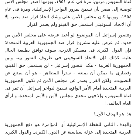
قناة السويس مرتين: مرة فى عام ١٩٥١، ويومها أصدر مجلس الأمن
توصية إلى مصر بأن تسمح بمرور البواخر الإسرائيلية. ومرة فى عام
١٩٥٤، ويومها كان مجلس الأمن على وشك اتخاذ قرار ضد مصر، إلا
أن الاتحاد السوفيتى استعمل حق الفيتو ولم يصدر القرار.
وتتصور إسرائيل أن الموضوع لو أعيد عرضه على مجلس الأمن من
جديد، ثم عرض عليه مشروع قرار ضد الجمهورية العربية المتحدة؛
فإن الدول الكبرى فى معسكر الغرب، سوف توافق بطبيعة الحال
عليه. كذلك فإن الاتحاد السوفيتى فى ظروف الفتور بينه وبين
الجمهورية العربية - هكذا تتصور إسرائيل - لن يستعمل حق الفيتو،
وقصارى ما يمكن أن يمنعه - ستراً للمظاهر - هو أن يمتنع عن
التصويت، ولكن القرار يصدر عن مجلس الأمن ثم تكون الجمهورية
العربية المتحدة أمام الأمر الواقع، تسمح لبواخر إسرائيل أن تمر فى
قناة السويس، وإلا فهى تتحدى مجلس الأمن والأمم المتحدة، والرأى
العام العالمى!
هذا هو الهدف الأول!
والهدف الثانى للخطة الإسرائيلية أو المؤامرة هو دفع الجمهورية
العربية المتحدة إلى عزلة سياسية عن الدول الكبرى. والدول الكبرى