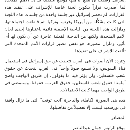
لما أصدرت قراراً بتكوين لجنة خاصة للإشراف على تنفيذ هذه
القرارات، لم تحضر إسرائيل غير جلسة واحدة من جلسات هذه اللجنة
التى كانت مشَكَّلة من أمريكا وفرنسا وتركيا، ثم قاطعت اجتماعاتها،
ومازالت هذه اللجنة من الناحية الإسمية قائمة باعتبارها إحدى لجان
الأمم المتحدة، ولكنها من الناحية الفعلية عاجزة عن أن يكون لها أى
تأثير، ومازال مصيرها هو نفس مصير قرارات الأمم المتحدة التى
تألفت للإشراف على تنفيذها.
وتتردد الآن أصوات فى الغرب تتحدث عن حق إسرائيل فى استعمال
قناة السويس، ولا نسمع صوتاً واحداً فى الغرب يتحدث عن حقوق
شعب فلسطين. ولن يؤثر فينا ما يقولون، إن طريق الواجب واضح
أمامنا؛ حقوق شعب فلسطين.. حقوق العرب.. حقوقنا، وسنمضى فى
طريق الواجب مهما كانت الاحتمالات.
هذه هى الصورة الكاملة، والباخرة "انجه توفت" التى ما تزال واقفة
فى بورسعيد ليست إلا تفصيلاً من تفاصيلها.
المصادر
موقع الرئيس جمال عبدالناصر