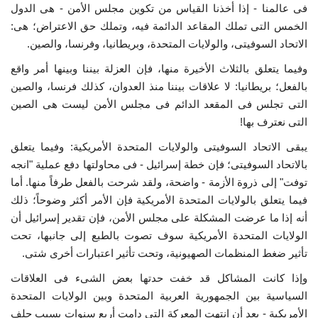
فى عالمنا - إذا أخذنا القياس من تكوين مجلس الأمن - هى الدول
الخمس التى تملك المقاعد الدائمة فيه، وتملك حق الاعتراض؛ هى:
الاتحاد السوفيتى، والولايات المتحدة، وبريطانيا، وفرنسا، والصين.
وفيما يتعلق بالثلاث الأخيرة منها، فإن العزلة بيننا وبينها أمر واقع
بالفعل؛ بريطانيا: لا علاقات بيننا منذ العدوان، كذلك فرنسا، والصين
التى تجلس فى المقعد الدائم فى مجلس الأمن ليست هى الصين
التى نعترف بها!
يبقى الاتحاد السوفيتى والولايات المتحدة الأمريكية: وفيما يتعلق
بالاتحاد السوفيتى؛ فإن خطة إسرائيل - فى محاولتها دفع عملية "انجه
توفت" إلى ذروة الأزمة - واضحة، ولقد شرحت بالفعل طرفاً منها. أما
فيما يتعلق بالولايات المتحدة الأمريكية فإن الأمر أكثر وضوحاً؛ ذلك
أنه إذا ما عرضت المشكلة على مجلس الأمن، فإن تقدير إسرائيل أن
الولايات المتحدة الأمريكية سوف تصوت بالطبع إلى جانبها، تحت
تأثير ضغط المنظمات الصهيونية، وتحت تأثير اعتبارات أخرى شتى.
وإذا كانت المشاكل قد خفت حدتها بعض الشىء فى العلاقات
السياسية بين الجمهورية العربية المتحدة وبين الولايات المتحدة
الأمريكية - بعد أن انتهت المعركة التى دامت أربع سنوات بسبب حلف