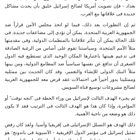
بغداد - فإن تصويت أمريكا لصالح إسرائيل خليق بأن يحدث مشاكل
جديدة فى علاقاتها مع العرب.
ثم إن التطورات بعد ذلك، فيما لو اتخذ مجلس الأمن قراراً ضد
الجمهورية العربية المتحدة، يمكن أن تؤدى إلى مضاعفات جديدة. فى
تلك الحالة يمكن أن تتأثر علاقاتنا بالمنظمات الدولية، وفى مقدمتها
مثلاً الأمم المتحدة، وسياستنا تقوم على أساس من الرغبة الصادقة
فى تدعيم هيبتها باعتبارها المكان الوحيد الذى تستطيع فيه الدول
الصغرى أن تدافع عن نفسها سياسياً ضد المطامع الدولية، ومن بينها
مثلاً البنك الدولى للإنشاء والتعمير، وقد كان الحديث بين ممثليه
وممثلينا يدور أخيراً فى احتمالات عقد قرض معه للجمهورية العربية
لصالح مشروعات توسيع قناة السويس.
ثم يجىء الهدف الثالث لإسرائيل من وراء الخطة فى "انجه توفت" أو
المؤامرة، وإذا كان هذا هو الهدف الثالث فى الترتيب فقد لا يكون
ذلك هو وضعه من ناحية الأهمية.
ذلك الهدف هو التسلل الإسرائيلى فى إفريقيا وآسيا. ولقد كان رفض
تمثيل إسرائيل فى مؤتمر الدول الإفريقية - الآسيوية فى باندونج؛ هو