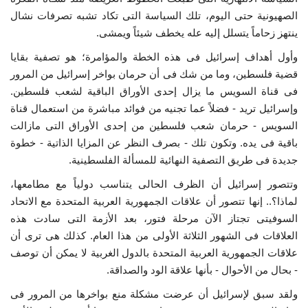
الصهيونية حتى اليوم، تلك السياسة التى تكاد تشبه تصرفات نشال
ينتهز زحاماً يتسلل إليه عله يخطف شيئاً ويمشى.
وأول أهداف إسرائيل فى هذه الخطة والمؤامرة؛ هو تصفية بقايا
قضية فلسطين، وما من شك فى أن حرمان بواخر إسرائيل من المرور
فى قناة السويس ما يزال إحدى الأوراق الباقية لشعب فلسطين.
وإسرائيل تريد - فضلاً عما تجنيه من فوائد مباشرة من استعمال قناة
السويس - حرمان شعب فلسطين من إحدى الأوراق التى مازالت
باقية فى يده. وتكون تلك - بصرف النظر عن المزايا الذاتية - خطوة
جديدة فى طريق التصفية النهائية للمسألة الفلسطينية.
وتتصور إسرائيل أن الظرف الحالى يتناسب دولياً مع مطامعها،
لماذا؟.. إنها تتصور أن علاقات الجمهورية العربية المتحدة مع الاتحاد
السوفيتى تجتاز الآن مرحلة فتور، بعد الأزمة التى سادت هذه
العلاقات فى الشهور الثلاثة الأولى من هذا العام. كذلك هى ترى أن
علاقات الجمهورية العربية المتحدة بالدول الغربية لا يمكن أن توصف
- بحال من الأحوال - بأنها علاقة الود والصداقة.
ولقد سبق لإسرائيل أن عرضت مشكلة منع بواخرها من المرور فى