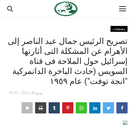
مقتطفات
تسجيل الدخول
تسجيل
تصريح الرئيس جمال عبد الناصر إلى
الأهرام عن المشكلة التى أثارتها
الصفحة الرئيسية
إسرائيل حول الملاحة فى قناة
مدرسة الطليعة الوطنية
السويس (حادث الباخرة الدانمركية
"انجة توفت") عام ١٩٥٩
منتدى ناصر الدولي
يونيو 30, 2022 - 16:33
حركة ناصر الشبابية
مصر
فريق العمل