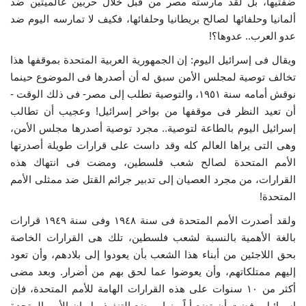
ضفتيها، بل لقد مارسته مصر من قبل خلال حربين عالميتين ضد
ألمانيا وحلفائها لصالح بريطانيا وحلفائها، فكيف لا تمارسه اليوم ضد
عدو العرب.. عدوها؟!
ويقال فى إسرائيل اليوم: إن الجمهورية العربية المتحدة بموقفها هذا
تخالف توصية لمجلس الأمن سبق له أن أصدرها فى الموضوع حينما
نوقش أمامه سنة ١٩٥١، والتوصية تطلب إلى مصر- فى ذلك الوقت -
أن تعيد النظر فى موقفها من بواخر إسرائيل! وعجيب أن تطالب
إسرائيل اليوم بالطاعة لتوصية.. مجرد توصية أصدرها مجلس الأمن،
وهى التى يراها العالم كله وقد داست على قرارات طويلة أصدرتها
الأمم المتحدة لصالح شعب فلسطين، ومضت فى انتهاك هذه
القرارات، من مجرد العصيان إلى تدبير جرائم القتل ضد ممثلى الأمم
المتحدة!
ولقد أصدرت الأمم المتحدة فى سنة ١٩٤٨ وفى سنة ١٩٤٩ قرارات
بالغة الأهمية بالنسبة لشعب فلسطين، تلك هى القرارات الخاصة
بحق اللاجئين من أبناء هذا الشعب بأن يعودوا إلى بلادهم، وأن تعود
إليهم ممتلكاتهم، وأن يعوضوا عما لحق بهم من أضرار. وبعد مضى
أكثر من ١٠ سنوات على هذه القرارات الهامة للأمم المتحدة، فإن
إسرائيل رفضت أن تضع أياً منها موضع التنفيذ، بل إن الأمم المتحدة