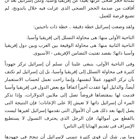
بمثابة حجر صحى عزلها بعيداً عن إفريقيا وآسيا. ولكن إسرائيل بعد أن
أفاقت من صدمة الحجر الصحى الذى عزلت فيه خلال باندونج، لم
تضيع فرصة للعمل.
ولقد وضعت إسرائيل خطة دقيقة .. خطة ذات ناحيتين:
الناحية الأولى منها: هى محاولة التسلل إلى إفريقيا وآسيا.
الناحية الثانية منها: هى محاولة الوقيعة بين العرب وبين دول إفريقيا
وآسيا ذاتها؛ بقصد تفتيت التضامن الإفريقى - الآسيوى.
وفى الناحية الأولى، ينبغى علينا أن نسلم أن إسرائيل تركز جهوداً
كثيرة فى محاولة التسلل إلى إفريقيا وآسيا، بل إن إسرائيل لم تكتف
بأن تركز الجهود عملاً لنفسها، وإنما راحت تعمل لحساب الاستعمار
أيضاً، والدليل أنها عقدت أخيراً اتفاقاً مع بعض الدول فى إفريقيا وآسيا
قدمت لها بمقتضاها قروضاً تصل إلى ملايين الدولارات، وإذا تذكر
المرء أن إسرائيل ذاتها لا تعيش إلا على الإعانات؛ فإن النتيجة التى
يصل إليها بعد ذلك هى أن الأموال التى تقدمها إسرائيل لغيرها ليست
بالقطع من أموالها، فإن الرجل الذى يحترف التسول لا يستطيع
الإسراف فى تقديم الهدايا إلى الناس!
وما من شك أن قوى كثيرة تتمنى لإسرائيل أن تنجح فى جهودها