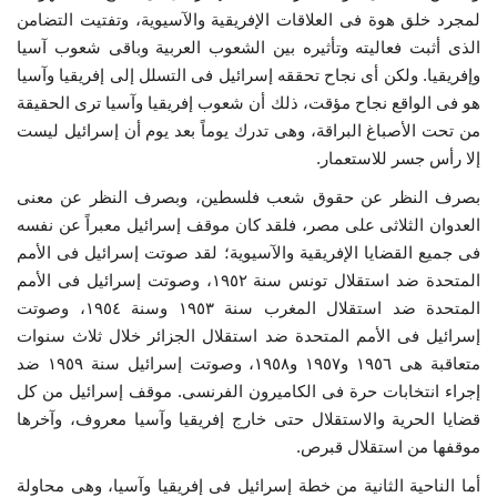
لمجرد خلق هوة فى العلاقات الإفريقية والآسيوية، وتفتيت التضامن
الذى أثبت فعاليته وتأثيره بين الشعوب العربية وباقى شعوب آسيا
وإفريقيا. ولكن أى نجاح تحققه إسرائيل فى التسلل إلى إفريقيا وآسيا
هو فى الواقع نجاح مؤقت، ذلك أن شعوب إفريقيا وآسيا ترى الحقيقة
من تحت الأصباغ البراقة، وهى تدرك يوماً بعد يوم أن إسرائيل ليست
إلا رأس جسر للاستعمار.
بصرف النظر عن حقوق شعب فلسطين، وبصرف النظر عن معنى
العدوان الثلاثى على مصر، فلقد كان موقف إسرائيل معبراً عن نفسه
فى جميع القضايا الإفريقية والآسيوية؛ لقد صوتت إسرائيل فى الأمم
المتحدة ضد استقلال تونس سنة ١٩٥٢، وصوتت إسرائيل فى الأمم
المتحدة ضد استقلال المغرب سنة ١٩٥٣ وسنة ١٩٥٤، وصوتت
إسرائيل فى الأمم المتحدة ضد استقلال الجزائر خلال ثلاث سنوات
متعاقبة هى ١٩٥٦ و١٩٥٧ و١٩٥٨، وصوتت إسرائيل سنة ١٩٥٩ ضد
إجراء انتخابات حرة فى الكاميرون الفرنسى. موقف إسرائيل من كل
قضايا الحرية والاستقلال حتى خارج إفريقيا وآسيا معروف، وآخرها
موقفها من استقلال قبرص.
أما الناحية الثانية من خطة إسرائيل فى إفريقيا وآسيا، وهى محاولة