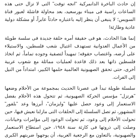
إن حادث الباخرة الدانمركية "انجه توفت" التى لا تزال حتى هذه
إرث جمال عبدالناصر
الساعات راسية فى ميناء بورسعيد، بعد محاولة فاشلة لعبور قناة
السويس؛ لا ينبغى أن ينظر إليه باعتباره حادثاً عابراً، أو مشكلة دولية
أخبار
عادية وطارئة!
إنما هذا الحادث، هو فى حقيقة أمره حلقة جديدة فى سلسة طويلة
شروط وأحكام منحة ناصر للقيادة الدولية
من الأعمال العدوانية تستهدف اغتيال شعب فلسطين، والاستيلاء
على أرضه، واغتصاب حقوقه؛ تمهيداً لتصفية وجوده تماماً، ثم اتخاذ
منحة ناصر للقيادة الدولية
فلسطين ذاتها بعد ذلك قاعدة لعمليات مماثلة مع شعوب عربية
أخرى، حتى تحقق الصهيونية العالمية حلمها الكبير، امتداداً من النيل
مرجعياتنا
إلى الفرات.
سلسلة طويلة تبدأ فى عصرنا الحديث بمجموعة من الأحلام وضعها
المواطن العالمي
"هرتزل" مؤسس الحركة الصهيونية، ثم تتحول هذه الأحلام بفضل
الاستعمار إلى وعود حصل عليها "وايزمان"، أبرزها وعد "بلفور"
الرواد
المشهور، ثم تصل السلسلة إلى الحلقات التى مازلنا نعيش فيها، حين
تحولت الأحلام إلى وعود، ثم تحولت الوعود إلى مؤامرات وخيانات،
فرص
وصلت إلى ذروتها فى كارثة سنة ١٩٤٨، حين استطاع الاستعمار
والصهيونية، بالتعاون مع الرجعية العربية، أن يوجهوا ضربتهم الكبرى
وثائق