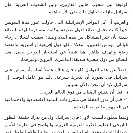
الوقيعة بين شعوب هاتين القارتين، وبين الشعوب العربية؛ فإن
إسرائيل مازالت تحاول ذلك حتى الآن جاهدة.
والغريب أن كل البواخر الإسرائيلية التى حاولت عبور قناة السويس
أخيراً كانت تحمل بضائع لدول صديقة، وكانت مصادرتنا لهذه البضائع
خليقة بأن تثير المشاكل بين هذه البلاد وبيننا؛ أسمنت لسيلان، رخام
لليابان، بوتاس للفلبين... وهكذا، كلها دول إفريقية أو آسيوية، والقصد
واضح والهدف ظاهر. هذا فضلاً عن استئجار البواخر لحمل هذه
البضائع من دول صغيرة صديقة: الدانمرك، النرويج، وغيرهما.
وفضلاً عن هذه العوامل كلها، فإن هناك عاملاً أساسياً، يفرض على
إسرائيل فى تصورنا أن تتحرك بسرعة، ذلك هو عامل الوقت. إن
إسرائيل لابد أن تتحرك الآن لسببين:
١ - قبل أن ينقشع الضباب من فوق العالم العربى.
٢ - قبل أن تدور العجلة فى مشروعات التنمية الاقتصادية والاجتماعية
فى الجمهورية العربية المتحدة.
وفيما يتعلق بالسبب الأول: فإن إسرائيل أول من يدرك حقيقة التطور
التاريخى العظيم لفكرة القومية العربية. والواضح فى نظرتنا للأمور
أن بقايا الضباب فوق العالم العربى الآن هى نهاية الظلام الطويل فيه.