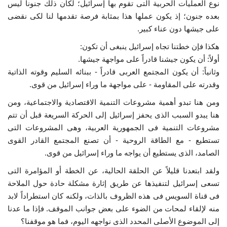
نوع العمليات الحربية التى تقوم بها إسرائيل؛ لكان ذلك جنوناً ليس
بعده جنون؛ إذ يكون عملها هذا بمثابة فرصة تقدمها لنا لكى نقضى
على جيشها دون عناء كبير.
هكذا فإن خطتنا تجاه إسرائيل ينبغى أن تكون:
أولاً: أن يكون جيشنا قادراً على مواجهة جيشها.
وثانياً: أن يكون المجتمع العربى قادراً - ببنائه السليم وقوته الذاتية
وقدرته على المقاومة - على مواجهة ما وراء إسرائيل من قوى.
ومن هنا تبدو أهمية مشروعات التنمية الاقتصادية والاجتماعية، ومن
هنا يبدو السبب الذى يحفز إسرائيل إلى الحركة السريعة قبل أن تتم
مشروعات التنمية فى الجمهورية العربية، وهى المشروعات التى
تستطيع - مع الطاقة الروحية - أن تصنع المجتمع القادر القوى
الصامد، الذى يستطيع أن يواجه ما وراء إسرائيل من قوى.
ولقد ابتعدنا قليلاً عن الحلقة الحالية، عن الخطة أو المؤامرة التى
تسعى إسرائيل لتنفيذها عن طريق إثارة مشكلة حادة حول الملاحة
فى قناة السويس فى هذه الظروف بالذات، ولكنه كان استطراداً لابد
منه لإلقاء لمحات من الضوء على بعض جوانب الموقف. فإذا ما عدنا
إلى الموضوع الأصلى المحدد الذى نواجهه اليوم، فما هو موقفنا؟