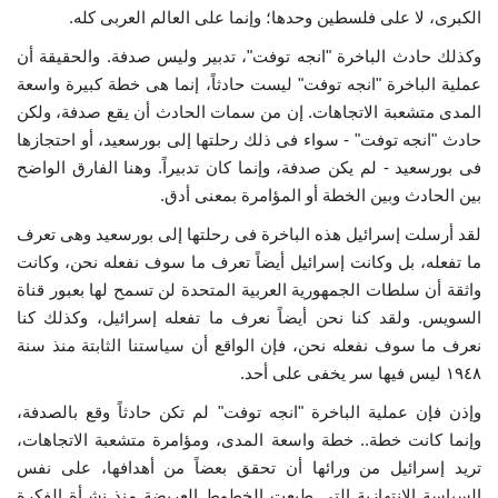
الكبرى، لا على فلسطين وحدها؛ وإنما على العالم العربى كله.
وكذلك حادث الباخرة "انجه توفت"، تدبير وليس صدفة. والحقيقة أن
عملية الباخرة "انجه توفت" ليست حادثاً، إنما هى خطة كبيرة واسعة
المدى متشعبة الاتجاهات. إن من سمات الحادث أن يقع صدفة، ولكن
حادث "انجه توفت" - سواء فى ذلك رحلتها إلى بورسعيد، أو احتجازها
فى بورسعيد - لم يكن صدفة، وإنما كان تدبيراً. وهنا الفارق الواضح
بين الحادث وبين الخطة أو المؤامرة بمعنى أدق.
لقد أرسلت إسرائيل هذه الباخرة فى رحلتها إلى بورسعيد وهى تعرف
ما تفعله، بل وكانت إسرائيل أيضاً تعرف ما سوف نفعله نحن، وكانت
واثقة أن سلطات الجمهورية العربية المتحدة لن تسمح لها بعبور قناة
السويس. ولقد كنا نحن أيضاً نعرف ما تفعله إسرائيل، وكذلك كنا
نعرف ما سوف نفعله نحن، فإن الواقع أن سياستنا الثابتة منذ سنة
١٩٤٨ ليس فيها سر يخفى على أحد.
وإذن فإن عملية الباخرة "انجه توفت" لم تكن حادثاً وقع بالصدفة،
وإنما كانت خطة.. خطة واسعة المدى، ومؤامرة متشعبة الاتجاهات،
تريد إسرائيل من ورائها أن تحقق بعضاً من أهدافها، على نفس
السياسة الانتهازية التى طبعت الخطوط العريضة منذ نشـأة الفكرة