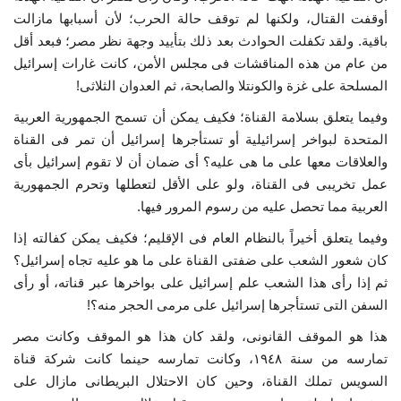
أوقفت القتال، ولكنها لم توقف حالة الحرب؛ لأن أسبابها مازالت
باقية. ولقد تكفلت الحوادث بعد ذلك بتأييد وجهة نظر مصر؛ فبعد أقل
من عام من هذه المناقشات فى مجلس الأمن، كانت غارات إسرائيل
المسلحة على غزة والكونتلا والصابحة، ثم العدوان الثلاثى!
وفيما يتعلق بسلامة القناة؛ فكيف يمكن أن تسمح الجمهورية العربية
المتحدة لبواخر إسرائيلية أو تستأجرها إسرائيل أن تمر فى القناة
والعلاقات معها على ما هى عليه؟ أى ضمان أن لا تقوم إسرائيل بأى
عمل تخريبى فى القناة، ولو على الأقل لتعطلها وتحرم الجمهورية
العربية مما تحصل عليه من رسوم المرور فيها.
وفيما يتعلق أخيراً بالنظام العام فى الإقليم؛ فكيف يمكن كفالته إذا
كان شعور الشعب على ضفتى القناة على ما هو عليه تجاه إسرائيل؟
ثم إذا رأى هذا الشعب علم إسرائيل على بواخرها عبر قناته، أو رأى
السفن التى تستأجرها إسرائيل على مرمى الحجر منه؟!
هذا هو الموقف القانونى، ولقد كان هذا هو الموقف وكانت مصر
تمارسه من سنة ١٩٤٨، وكانت تمارسه حينما كانت شركة قناة
السويس تملك القناة، وحين كان الاحتلال البريطانى مازال على