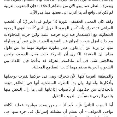
وبصرف النظر عما يبدو الآن من مظاهر الخلاف؛ فإن الشعوب العربية
لم تكن فى واقع أمرها أقرب إلى بعضها مما هى الآن.
ولقد كان المعنى الحقيقى لثورة ١٤ يوليو فى العراق؛ أن الشعب
العراقى قد تحرك وأنه كسر الجمود الطويل الذى كانت القوى الرجعية
المتعاونة مع الاستعمار فيه تريد فرضه عليه، ولئن جرت المحاولات
بعد ذلك لعزل شعب العراق عن القضية العربية، فإن عمر أى محاولة
منها لن يزيد عن أن يكون عمر مناورة موقوتة مهما بدا من طول
مداه. إن الحقيقة الكبرى أن الحركة حلت محل الجمود، وليس
يخالجنى شك فى أنه مادامت الحركة قد بدأت؛ فإن اللقاء بين
الشعوب العربية محتم مهما كانت المطامع المحلية.
والمنطقة العربية كلها الآن تتحرك، وهى فى حركتها تقترب بوجدانها
وأفكارها وآمالها، وإن بدا للنظرة السطحية أنها فى الظاهر تبتعد
بالخلافات بين حكامها، أو بأصوات إذاعاتها التى ما زال البعض منها
يتلقى الوحى همساً من الغريب الدخيل.
أما السبب الثانى: فإنه لابد لنا - ونحن بصدد مواجهة عملية لكافة
نواحى الموقف - أن نسلم أن مشكلة إسرائيل فى جزء منها هى