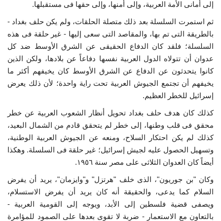
إلى أمانى الأمة العربية، وإلى أمنها، وإلى حقها فى مستقبلها.
ثم استمرت السلسلة بعد ذلك متصلة الحلقات، ولم يكن حلف بغداد -
الفيديوهات
بالطريقة التى تم بها، والمقاصد التى سعى إليها - غير حلقة فى هذه
السلسلة؛ فلقد كان الدفاع الحقيقى عن الشرق الأوسط ضد كل
الرعاة
عدوان أن تتولاه الدول العربية نفسها دفاعاً عن بلادها، ولكن الذين
كانوا يتحدثون عن الدفاع عن الشرق الأوسط كان يخيفهم أكثر ما
الشركاء
يخيفهم أن تجتمع الجيوش العربية تحت راية واحدة؛ لأن ذلك يعرض
إسرائيل للخطر العظيم.
Gallery
كذلك كان هدف حلف بغداد تحويل أنظار الشعوب العربية عن خطر
لغة
محقق فى قلب وطنها، إلى خطر لم يتحقق قادم من الشمال البعيد،
كذلك لم يكن احتكار السلاح، ومنعه عن الجيوش العربية الوطنية،
español
Swahili
English
وتسهيل الحصول عليه لجيش إسرائيل؛ غير حلقة فى السلسلة. وهكذا
Arabic
French
أيضاً كان العدوان الثلاثى على مصر سنة ١٩٥٦.
وكان "بن جوريون"، الذى خلف "هرتزل" و"وايزمان"، يريد أن يفرض
السلام كما يدعى، والحقيقة أنه كان يريد أن يفرض الاستسلام،
ويصفى قضية فلسطين إلى الأبد، ويوجه إلى القومية العربية -
بالتعاون مع الاستعمار - ضربة لا تقوى بعدها على الصمود للمؤامرة