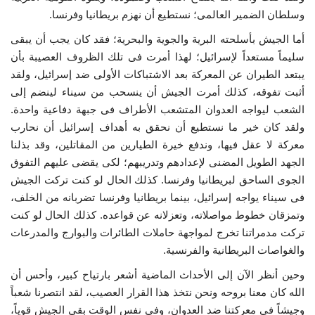
وسلطان الضمير العالمى؛ نستطيع أن نهزم بريطانيا وفرنسا.
أما الجيش بأسلحته البرية والجوية والبحرية؛ فقد كان يجب أن يبقى
سليماً مستعداً لإسرائيل؛ لهذا أمرت فى تلك الظروف العصيبة بأن
يبتعد الطيران عن المعركة بعد الاشتباكات الأولى ضد إسرائيل، ولقد
أثبت تفوقه، كذلك أمرت الجيش أن ينسحب من سيناء لينضم إلى
الشعب ليواجه العدوان المتشعب الأطراف فى جبهة دفاعية واحدة.
ولقد كان خير ما نستطيع أن نحقق به أهداف إسرائيل أن نحارب
معركة لا عقل فيها، وندفع خيرة الطيارين من المقاتلين، وقد بذلنا
الجهد الطويل المضنى لإعدادهم وتدريبهم؛ لكى يقضى عليهم التفوق
الجوى الساحق لبريطانيا وفرنسا. كذلك الحال لو كنت تركت الجيش
فى سيناء يواجه إسرائيل، بينما بريطانيا وفرنسا تضربانه من الخلف،
وتمزقان خطوط مواصلاته، وتعزلانه عن قواعده. كذلك الحال لو كنت
تركت مدمراتنا تخرج لمواجهة حاملات الطائرات والبوارج والمدرعات
والغواصات البريطانية والفرنسية.
وحين أنظر الآن إلى الأحداث الماضية أشعر بارتياح كبير، وأحس أن
الله كان معنا بروحه ونحن نتخذ هذا القرار العصيب، لقد انتصرنا شعباً
وجيشاً فى معركتنا ضد العدوان، وفى نفس الوقت بقى الجيش قوياً،