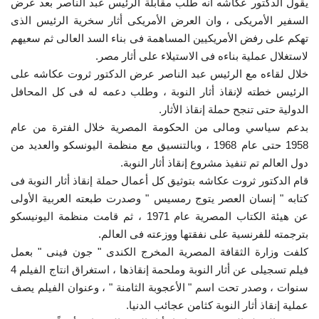
يقول الدكتور عكاشه انه طلب مقابلة الرئيس عبد الناصر بعد عرض
السفير الأمريكى ، وان العرض الأمريكى أثار سخرية الرئيس الذى
تهكم على رفض الأمريكيين المساهمة فى بناء السد العالى ثم سعيهم
لاستغلال عملية بناءه فى الاستيلاء على أثار مصر.
خلال لقاءه مع الرئيس عبد الناصر عرض الدكتور ثروت عكاشه على
الرئيس خطته لإنقاذ أثار النوبة ، وطلب دعمه له فى كل المحافل
الدولية حتى تنجح حملة إنقاذ الأثار.
بدعم سياسي ومالى من الحكومة المصرية خلال الفترة من عام
1958 حتى عام 1968 ، وبالتنسيق مع منظمة اليونسكو والعديد من
دول العالم تم تنفيذ مشروع إنقاذ أثار النوبة.
قام الدكتور ثروت عكاشه بتوثيق كل أعمال حملة إنقاذ أثار النوبة فى
كتابه " إنسان العصر يتوج رمسيس " وصدرت طبعته العربية الأولى
عن هيئة الكتاب المصرية عام 1971 ، ثم قامت منظمة اليونيسكو
بترجمته للفرنسية على نفقتها ووزعته فى العالم.
كلفت وزارة الثقافة المصرية المخرج الكندى " جون فينى " بعمل
فيلم تسجيلى عن أثار النوبة وملحمة إنقاذها ، استغراق انتاج الفيلم 4
سنوات ، وصدر تحت اسم " الأعجوبة الثامنة " ، وعنوان الفيلم يصف
عملية إنقاذ أثار النوبة كثامن عجائب الدنيا.