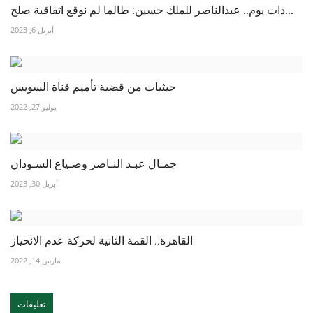
ذات يوم.. عبدالناصر للملك حسين: طالما لم نوقع اتفاقية صلح...
أبريل 6, 2023
حيثيات من قضية تأميم قناة السويس
يوليو 27, 2022
جمـال عبـد النـاصر وضـياع السـودان
أبريل 30, 2023
القاهرة.. القمة الثانية لحركة عدم الانحياز
مارس 14, 2022
تعليقات