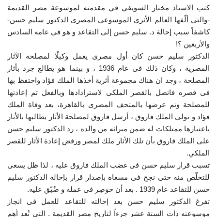
كتب الاستاذ مختار السويفي في مقدمته لموسوعة مصر القديمة
-والتي ألّفها العالم الأثري الموسوعي المصرى الدكتور سليم حسن-
كاشفاً سبب إحالة د. سليم حسن إلى التقاعد و هو في عامه السادس
والأربعين ؟!
الدكتور سليم حسن كان أول مصرى يعمل وكيلًا لمصلحة الآثار
المصرية ، وكان ذلك فى عام 1936 ، و بينما هو يطالع جرد بأثار
المصلحة ، وجد ان هناك مجموعة أثرية أخذها الملك فؤاد واحتفظ بها
فى قصره فاتصل بالقصر الملكى لاسترادادها وبالفعل تم إعادتها
للمصلحة وتم عرضها بالمتحف المصرى بالقاهرة، بعد وفاة الملك
فؤاد و تولى الملك فاروق ، أرسل فاروق لمصلحة الأثار يطالبها بالأثار
باعتبارها ممتلكات له ضمن ميراثه من والده ، رد الدكتور سليم حسن
على الملك فاروق بأن تلك الأثار ملك لمصر ورفض إعادة الأثار للقصر
الملكي.
تسبب قرار سليم حسن فى غضب الملك فاروق عليه ، لذا ظل يسعى
للتخلّص منه حتى نجح فى مسعاه بإصدار قرار بإحالة الدكتور سليم
حسن للتقاعد عام 1939 . بعد أن حوصِر فى عمله و ضُيّق عليه.
تفرغ الدكتور سليم حسن بعد إحالته للتقاعد للعمل فى انجاز
موسوعته ذات الستة عشر جزءاً لتاريخ مصر القديمة . التي تُعد أهم