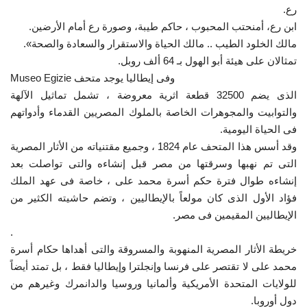
رع.
ابن رع، أمنحتب المحبوب ، حاكم طيبة، وصورة رع أمام الأرضين.
مالك الخلود الطيب .. مالك الحياة والاستقرار والسعادة والصحة».
تمثالان على هيئة أبو الهول بـ 64 ألف روبل.
Museo Egizie وفى إيطاليا يوجد متحف
الذى يضم 32500 قطعة اثرية معروضة ، تشمل تماثيل الآلهة
والتوابيت والمجوهرات الخاصة بالملوك المصريين القدماء وأدواتهم
فى الحياة اليومية.
وقد أسس هذا المتحف عام 1824 ، وجميع مقتنياته من الأثار المصرية
التى تم نهبها وسرقتها من مصر قبل إنشاءه والتى تواصلت بعد
إنشاءه طوال فترة حكم أسرة محمد على ، خاصة فى عهد الملك
فؤاد الأول الذى كان مولعاً بالإيطاليين ، وتضم حاشيته الكثير من
الإيطاليين المقيمين فى مصر.
.
خريطة الأثار المصرية المنهوبة والمسروقة والتى أهداها حكام أسرة
محمد على لا تقتصر على فرنسا وإنجلترا وإيطاليا فقط ، بل تمتد أيضاً
للولايات المتحدة الأمريكية وألمانيا وروسيا والدانمرك وغيرهم من
دول أوروبا.