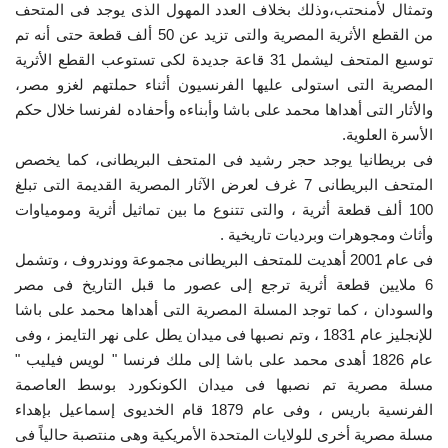
وتمثال لأمنحتب،وذلك بخلاف العدد المهول الذى يوجد فى المتحف
من القطع الأثرية المصرية والتى تزيد عن 50 ألف قطعة حتى أنه تم
توسيع المتحف ليشمل 31 قاعة جديدة لكى تستوعب القطع الأثرية
المصرية التى استولى عليها الفرنسيون أثناء حملتهم لغزو مصر،
والأثار التى أهداها محمد على باشا وأبناءه وأحفاده لفرنسا خلال حكم
الأسرة العلوية.
فى بريطانيا يوجد حجر رشيد فى المتحف البريطانى، كما يخصص
المتحف البريطانى 7 غرف لعرض الآثار المصرية القديمة التى تبلغ
100 ألف قطعة أثرية ، والتى تتنوع ما بين تماثيل أثرية ومومياوات
وأثاث ومجوهرات وبرديات تاريخية .
فى عام 2001 أهديت للمتحف البريطانى مجموعة ووندروف ، وتشمل
6 ملايين قطعة أثرية ترجع إلى عصور ما قبل التاريخ فى مصر
والسودان ، كما توجد المسلة المصرية التى أهداها محمد على باشا
للإنجليز عام 1831 ، وتم نصبها فى ميدان يطل على نهر التايمز ، وفى
عام 1826 أهدى محمد على باشا إلى ملك فرنسا " لويس فيليب "
مسلة مصرية تم نصبها فى ميدان الكونكورد بوسط العاصمة
الفرنسية باريس ، وفى عام 1879 قام الخديوى إسماعيل بإهداء
مسلة مصرية أخرى للولايات المتحدة الأمريكية وهى منتصبة حالياً فى