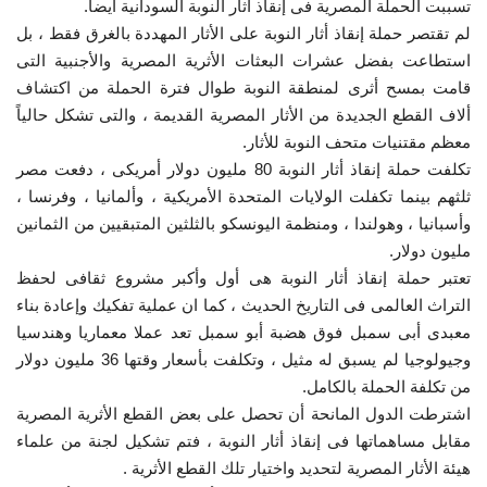
تسببت الحملة المصرية فى إنقاذ أثار النوبة السودانية أيضاً.
لم تقتصر حملة إنقاذ أثار النوبة على الأثار المهددة بالغرق فقط ، بل
استطاعت بفضل عشرات البعثات الأثرية المصرية والأجنبية التى
قامت بمسح أثرى لمنطقة النوبة طوال فترة الحملة من اكتشاف
ألاف القطع الجديدة من الأثار المصرية القديمة ، والتى تشكل حالياً
معظم مقتنيات متحف النوبة للأثار.
تكلفت حملة إنقاذ أثار النوبة 80 مليون دولار أمريكى ، دفعت مصر
ثلثهم بينما تكفلت الولايات المتحدة الأمريكية ، وألمانيا ، وفرنسا ،
وأسبانيا ، وهولندا ، ومنظمة اليونسكو بالثلثين المتبقيين من الثمانين
مليون دولار.
تعتبر حملة إنقاذ أثار النوبة هى أول وأكبر مشروع ثقافى لحفظ
التراث العالمى فى التاريخ الحديث ، كما ان عملية تفكيك وإعادة بناء
معبدى أبى سمبل فوق هضبة أبو سمبل تعد عملا معماريا وهندسيا
وجيولوجيا لم يسبق له مثيل ، وتكلفت بأسعار وقتها 36 مليون دولار
من تكلفة الحملة بالكامل.
اشترطت الدول المانحة أن تحصل على بعض القطع الأثرية المصرية
مقابل مساهماتها فى إنقاذ أثار النوبة ، فتم تشكيل لجنة من علماء
هيئة الأثار المصرية لتحديد واختيار تلك القطع الأثرية .