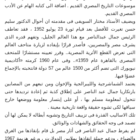
موسوعات التاريخ المصري القديم . اضافة الى كتابه الهام عن الأدب
المصري القديم.
ويضيف الأستاذ مختار السويفى فى مقدمته ان أحوال الدكتور سليم
حسن تغيرت للأفضل بعد قيام ثورة 23 يوليو 1952 ، فقد تعاطف
الرئيس جمال عبدالناصر مع هذا العالم الجليل، وتفهم قدره الذى
يشرف مصر والمصريين، فأصدر قرارًا بإيفاده لزيارة متاحف العالم
التى تعرض القطع الأثرية المصرية.. وقرر تعيينه مستشارًا للمتحف
المصرى بالقاهرة عام 1959».. وفى عام 1960 كرمته «أكاديمية
نيويورك التى تضم أكثر من 1500 عالم من 57 دولة فانتخبته بالإجماع
عضوًا فيها.
يعتمد الشماشرجية والليبرالجية والإخوان ومن تبعهم من المصابين
بارتكاريا جمال عبد الناصر على إطلاق كذبة ثم إعادة ترديدها حتى
تتحول لمعلومة مسلم بها ، أو على إبتسار معلومة ووضعها خارج
سياقها لكى تشوه حقيقة واقعة تاريخية معينة .
تلك الاساليب القذرة فى تزييف التاريخ وتشويه أبطاله لا يمكن لها أن
تصمد فى وجه الحقائق والشهادات والوثائق.
لم يفرط جمال عبد الناصر فى أثار مصر بل قام بإنقاذها من الغرق
والضياع ، ودعم حملة إنقاذها بملايين الدولارت ، ورغم هزيمة 1967