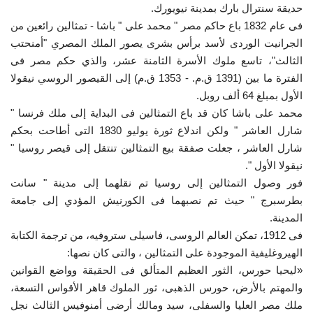
حديقة سنترال بارك بمدينة نيويورك.
فى عام 1832 باع حاكم مصر " محمد على " باشا - تمثالين رائعين من
الجرانيت الوردى لأسد برأس بشرى يصور الملك المصري "أمنحتب
الثالث"، تاسع ملوك الأسرة الثامنة عشر، والذي حكم مصر فى
الفترة ما بين (1391 ق.م. - 1353 ق.م) إلى القيصور الروسي نيقولا
الأول بمبلغ 64 ألف روبل.
محمد على باشا كان قد باع التمثالين فى البداية إلى ملك فرنسا "
شارل العاشر " ولكن اندلاع ثورة يوليو 1830 التى أطاحت بحكم
شارل العاشر ، جعلت صفقة بيع التمثالين تنتقل إلى قيصر روسيا "
نيقولا الأول ".
فور وصول التمثالين إلى روسيا تم نقلهما إلى مدينة " سانت
بطرسبرج " حيث تم نصبهما فى الكورنيش المؤدي إلى جامعة
المدينة.
فى 1912، تمكن العالم الروسى، فاسيلى ستروفيه، من ترجمة الكتابة
الهيروغليفية الموجودة على التمثالين ، والتى كان نصها:
«ليحيا حورس، الثور العظيم المتألق فى الحقيقة وواضع القوانين
والمهتم بالأرض، حورس الذهبى، ثور الملوك قاهر الأقواس التسعة،
ملك مصر العليا والسفلى، سيد ومالك أرضى أمنوفيس الثالث نجل