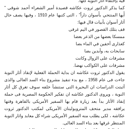
فيه بإختفاء أثار النوبة كلها.
كما يذكر الدكتور ثروت عكاشه قصيدة أمير الشعراء أحمد شوقى "
الفيديوهات
أَيها المنتحي بأَسوان داراً" ، التى كتبها عام 1910 ، وفيها يصف حال
أثار أسوان بأبيات قال فيها:
الرعاة
قف بتلك القصور في اليم غرقى
ممسكا بعضها من الذعر بعضا
الشركاء
كعذارى أخفين في الماء بضا
سابحات به، وأبدين بضا
Gallery
مشرفات على الزوال وكانت
مشرفات على الكواكب نهضا.
لغة
يقول الدكتور ثروت عكاشه ان بداية الحملة الفعلية لإنقاذ أثار النوبة
جاءت فى عام 1958 ، مع بدء تنفيذ مشروع بناء السد العالى والذى
English
Swahili
español
أثبتت الدراسات ان البحيرة التى ستنشأ خلفه سوف تغرق كل أثار
النوبة ، ويروى الدكتور عكاشه ان تفكير الحكومة المصرية فى حملة
French
Arabic
إنقاذ الأثار بدأ بعد زيارة قام بها السفير الأمريكى بالقاهرة وقتها
يرافقه مدير متحف المتروبوليتان الأمريكى لمكتب الدكتور ثروت
عكاشه ، لكى يطلب منه السفير الأمريكى شراء كل معابد واثار النوبة
المنتظر غرقها بعد بناء السد العالى.