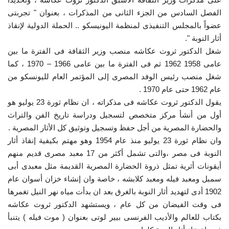
الفصل السادس من الجزء الثانى من المذكرات ، بعنوان " تجربتى
إرث جمال عبدالناصر
عضواً بالمجلس التنفيذى لمنظمة اليونيسكو .. الحملة الدولية لإنقاذ
أثار النوبة ".
أخبار
شغل الدكتور ثروت عكاشه منصب وزير الثقافة فى الفترة ما بين
عامى 1958 1962 ثم فى الفترة ما بين عامى 1966 – 1970 ، كما
شروط وأحكام منحة ناصر للقيادة الدولية
شغل منصب رئيس الوفد المصرى إلى المؤتمر العام لليونسكو من
عام 1962 حتى عام 1970 .
منحة ناصر للقيادة الدولية
يقول الدكتور ثروت عكاشه فى مذكراته ، ان نظام ثورة 23 يوليو هو
أول من أنشأ مركز متخصص لتسجيل ودراسة تاريخ الفن والتراث
مرجعياتنا
والحضارة المصرية من أجل حفظ وتسجيل وتوثيق كل الأثار المصرية .
وان نظام ثورة 23 يوليو منذ عام 1954 وهو مهتم بكيفية إنقاذ أثار
المواطن العالمي
النوبة فى مصر ،والتى تشمل أكثر من 17 معبد مصرى قديم منهم
أيقونات أثرية تمثل ذروة الحضارة المصرية القديمة مثل معبدى أبى
الرواد
سمبل ومعبد فيله ومعبد كلابشه ، خاصة وان إنشاء خزان أسوان عام
1902 أدى لتهديد أثار النوبة بالغرق بعد ان بدأت مياه نهر النيل تغمرها
فرص
فى وقت الفيضان من كل عام ، ويستشهد الدكتور ثروت عكاشه
بكتاب للعالم والأديب الفرنسى بيير لوتى بعنوان ( موت فيله ) يتنبأ
وثائق