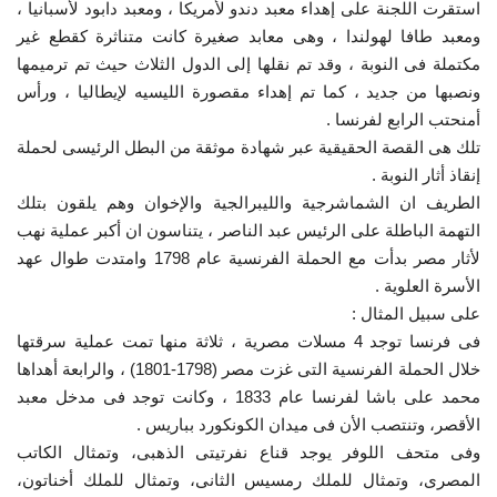
استقرت اللجنة على إهداء معبد دندو لأمريكا ، ومعبد دابود لأسبانيا ،
ومعبد طافا لهولندا ، وهى معابد صغيرة كانت متناثرة كقطع غير
مكتملة فى النوبة ، وقد تم نقلها إلى الدول الثلاث حيث تم ترميمها
ونصبها من جديد ، كما تم إهداء مقصورة الليسيه لإيطاليا ، ورأس
أمنحتب الرابع لفرنسا .
تلك هى القصة الحقيقية عبر شهادة موثقة من البطل الرئيسى لحملة
إنقاذ أثار النوبة .
الطريف ان الشماشرجية والليبرالجية والإخوان وهم يلقون بتلك
التهمة الباطلة على الرئيس عبد الناصر ، يتناسون ان أكبر عملية نهب
لأثار مصر بدأت مع الحملة الفرنسية عام 1798 وامتدت طوال عهد
الأسرة العلوية .
على سبيل المثال :
فى فرنسا توجد 4 مسلات مصرية ، ثلاثة منها تمت عملية سرقتها
خلال الحملة الفرنسية التى غزت مصر (1798-1801) ، والرابعة أهداها
محمد على باشا لفرنسا عام 1833 ، وكانت توجد فى مدخل معبد
الأقصر، وتنتصب الأن فى ميدان الكونكورد بباريس .
وفى متحف اللوفر يوجد قناع نفرتيتى الذهبى، وتمثال الكاتب
المصرى، وتمثال للملك رمسيس الثانى، وتمثال للملك أخناتون،