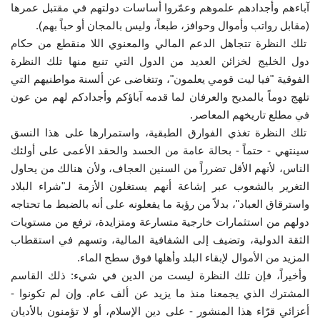
آباءهم وأجدادهم علموهم وعمّروا أساسات دولتهم في مقتبل عمرها
(مقابل رواتب وأموال وحوافز، طبعاً، وليس بالمجان أو حباً بهم).
الفيديوهات
تلك النظرة تتجاهل الدعم المالي والمعنوي اللا منقطع من حكام
دول الخليج لخزائن العديد من الدول التي تنبع منها تلك النظرة
الرعاة
الفوقية "فيا ليت قومي يعلمون"، وتتغاضى عن ألسنة مواطنيهم التي
تلهج دوماً بالمديح والعرفان لما قدمه آباؤكم وأجدادكم لهم من عون
الشركاء
في مطلع تاريخهم المعاصر.
تلك النظرة تغذي الفوارق الطبقية، واستمرارها على هذا النسق
Gallery
سينتهي - حتماً - بحالة عامة من الحسد والحقد الأعمى على أولئك
الناس، لأنهم الأقل تضرراً من السنين العجاف، ولأن هنالك من يحاول
لغة
التغرير بالشعوب عبر إشاعة أنهم يستغلون الأزمة لـ"شراء البلاد
واسترقاق العباد"، بدلاً من رؤية ما يفعلونه على أنه بالضبط ما تحتاجه
English
Swahili
español
دولهم من استثمارات خارجية متسارعة ومتزايدة، ترفع من مستويات
French
Arabic
الثقة الدولية، وتضيف إلى الشفافية المالية، وتسهم في استقطاب
المزيد من الأموال لإبقاء البلد وأهلها فوق سطح الماء.
وأخيراً، فإن تلك النظرة ليست من الدين في شيء: ذلك القاسم
المشترك الذي يجمعنا منذ ما يزيد عن ألف عام. وإن لم تكونوا -
أعزائي قرّاء هذا المنشور - على دين الإسلام، أو لا تؤمنون بالأديان