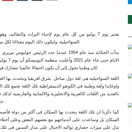
يعتبر يوم 7 يوليو من كل عام يوم لإحياء التراث والتقاليد،
السواحيلية، وليكون ذلك اليوم مفتاحًا لكل من لا يعلم عنها لمعرفة تلك اللغة واهميتها فى بناء المجتمع.
بدأت الحكاية منذ عام 1954 عندما حدد الرئيس ج
الايام حت
كان وطنيا تحول إلى أن يكون احتفالا عالميا تتشارك فيه كل الدول فما هى اللغة السواحيلية؟ ومن هم متحدثيها؟.
اللغة السواحيلية هى لغة دول ساحل شرق افريقيا وتتحدث بها العدي
واوغاندا ولغة وطنية فى الكونغو الديمقراطية تلك اللغة تجمع تلك ا
بالعديد من اللغات كالعربية والانجليزية والالمانية والفارسية لذلك
جعل تلك اللغة تتأثر بغيرها من اللغات هو الاستعمار الاجنبي.
كما ذكرنا ان تلك اللغة يتحدث بها السكان فى أكثر من دولة فأصب
السكان بل وساعدت على أندماجهم مع بعضهم البعض وعلى أختلاف
تدل على ميراث حضاري توالته الاجيال على مدار السنين فى تلك الب