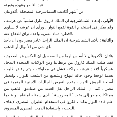
عبد الناصر وعهده وثورته.
إرث جمال عبدالناصر
من أشهر أكاذيب الشماشرجية المضحكة ،أكذوبتان:
الأولى
: إدعاء الشماشرجية ان الملك فاروق تنازل سلمياً عن عرشه ،
أخبار
ولم يفكر فى استخدام القوة لقمع الثوار ، ورأى ان عرشه لا يساوى
قطرة دماء مصرية واحدة تراق للدفاع عنه!!.
شروط وأحكام منحة ناصر للقيادة الدولية
والثانية
: تأكيد الشماشرجية ان الملك الراحل غادر مصر دون أن يأخذ
أى شئ من الأموال أو الذهب.
منحة ناصر للقيادة الدولية
هاتان الأكذوبتان لا أساس لهما من الصحة بل ان العكس هو الصحيح ،
مرجعياتنا
فقد طلب الملك فاروق من بريطانيا ومن الولايات المتحدة التدخل
عسكرياً لانقاذ عرشه ، ولكنه فشل فى محاولاته ، وتم رفض طلبه ،
بعدما لوحظ وجود حالة ابتهاج وتشجيع من الشعب للثوار ، وانحياز
المواطن العالمي
أسلحة الجيش للثوار ، وعدم التعرض للجاليات الأجنبية المقيمة فى
مصر ، كما ان الملك الراحل نقل العديد من صناديق الذهب من
الرواد
ممتلكات مصر إلى يخت " المحروسة " الذى سيقله لمنفاه ، و عندما
علم قادة الثوار بذلك ، فكروا فى استخدام الطيران المصرى لايقاف
فرص
اليخت ، واستعادة الذهب المصرى المسروق.
وثائق