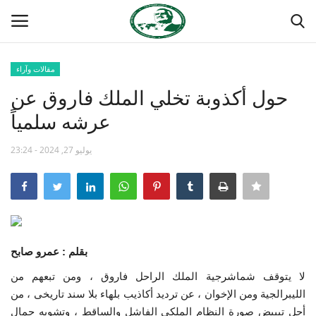
مقالات وآراء
تسجيل
تسجيل الدخول
حول أكذوبة تخلي الملك فاروق عن
عرشه سلمياً
الصفحة الرئيسية
يوليو 27, 2024 - 23:24
منتدى ناصر الدولي
مدرسة الطليعة الوطنية
حركة ناصر الشبابية
بقلم : عمرو صابح
مصر
لا يتوقف شماشرجية الملك الراحل فاروق ، ومن تبعهم من
الليبرالجية ومن الإخوان ، عن ترديد أكاذيب بلهاء بلا سند تاريخى ، من
فريق العمل
أجل تبييض صورة النظام الملكى الفاشل والساقط ، وتشويه جمال