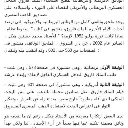
الوثائق الأمريكية والبريطانية تفضح استجداء الملك فاروق التدخل
العسكرى البريطانى والأمريكى للقضاء على الثورة ، واستيلاءه على
الفيديوهات
صناديق الذهب المصرى.
يوجد ملحق وثائقى كامل من الوثائق البريطانية والأمريكية التى ترصد
الرعاة
أحداث الأيام الأخيرة للملك فاروق، منشور فى كتاب " .سقوط نظام..
لماذا كانت ثورة يوليو 1952 لازمة؟ " للأستاذ محمد حسنين هيكل ،
الشركاء
الصادر عام 2002 ، عن دار الشروق ، الملحق الوثائقى منشور فى
الصفحات من 569 حتى 602 ، وقد انتقيت منه وثيقتان :
Gallery
الوثيقة الأولى
بريطانية ، وهى منشورة فى صفحة 578 ، وهى تثبت
-
لغة
طلب الملك فاروق التدخل العسكرى العاجل لإنقاذه وإنقاذ عرشه .
English
Swahili
español
الوثيقة
الثانية
أمريكية ، وهى منشورة فى صفحة 601 وهى تثبت
-
قيام الملك فاروق بنقل صناديق محملة بالذهب على متن اليخت
French
Arabic
الملكى الذى أقله مطروداً خارج مصر ، بعد تنازله عن العرش ، وتفكير
الثوار فى اعتراض اليخت لاستعادة الذهب المصرى المسروق.
لدى البعض ارتكاريا مفرطة من الأستاذ هيكل ، رغم ان ما يقدمه هو
وثائق مصمتة تتكلم عما فيها بعيداً عن أراء الأستاذ ، لذا ولكي يهدأ