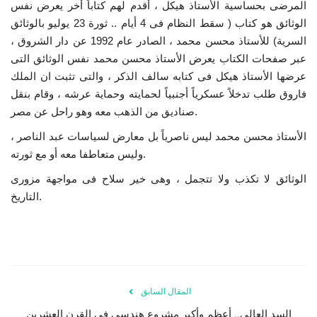
المرضى بحساسية الأستاذ هيكل ، أقدم لهم كتاباً أخر يعرض نفس
الوثائق هو كتاب ( سقط النظام فى 4 أيام .. ثورة 23 يوليو بالوثائق
السرية) للأستاذ محسن محمد ، الصادر عام 1992 عن دار الشروق ،
عبر صفحات الكتاب يعرض الأستاذ محسن محمد نفس الوثائق التى
عرضها الأستاذ هيكل فى كتابه سالف الذكر ، والتى تثبت ان الملك
فاروق طلب تدخلاً عسكرياً أجنبياً لحمايته وحماية عرشه ، وقام بنقل
صناديق من الذهب معه وهو راحل عن مصر.
الأستاذ محسن محمد ليس ناصرياً بل معارض لسياسات عبد الناصر ،
وليس متعاطفا معه أو مع ثورته.
الوثائق لا تكذب ولا تتجمل ، وهى خير سلاح فى مواجهة مزورى
التاريخ.
المقال السابق
السد العالي.. أعظم وأكبر مشروع هندسي في القرن العشرين