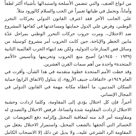
من انواع العنف، والتي تتضمن الأسلحة واستبدالها بأشياء أكثر لطفاً
وأماناً، وتحمل في طياتها تعبيراً عن الحب والسلام كالورود مثلاً.
الفيديوهات
علي الجانب الآخر فقد اعترف
القانون الدولي
بحركات التحرر
الوطني، وفرض علي الدول حمايتها ومساعدتها في كفاحها المشروع
الرعاة
ضد الاحتلال،، ومرت حروب حركات التحرر الوطني بمراحل عدّة
مابين الحظر والإباحة، حين كانت الحروب أمر مشروع كوسيلة من
الشركاء
وسائل فض المنازعات الدولية، ولكن بعد انتهاء الحرب العالمية الثانية
(١٩٣٩ - ١٩٤٥م) أصبح منع الحروب وتحريمها وتأسيس «الأمم
Gallery
المتحدة» واحدة من أهم سمات القرن العشرين.
وقد خطت
الأمم المتحدة
خطوة متقدمة في هذا الشأن، وأقرت في
لغة
العام ١٩٤٩م، «اتفاقات جنيف الأربع»، إذ يتناول (الاتفاق الرابع) حماية
السكان المدنيين، ما أعطاه مكانة مهمة في القانون الدولي في
English
Swahili
español
المجال الإنساني.
French
Arabic
أخيراً، فإن كل احتلال يؤدي إلى المقاومة، وكلما ازدادت وحشية
الاحتلال ازدادت المقاومة شدة واتساعا، فرفض الاحتلال والتصدي له
ومقاومته أمر لابد منه لمعاقبة المحتل وإلزامه دفع التعويضات عن
الخسائر التي ألحقها بالشعب المحتل، واستمرار الاحتلال يجعل من
المقاومة الرد الشرعي عليه،، ولا بديل عن ذلك إلا الانسحاب الكامل