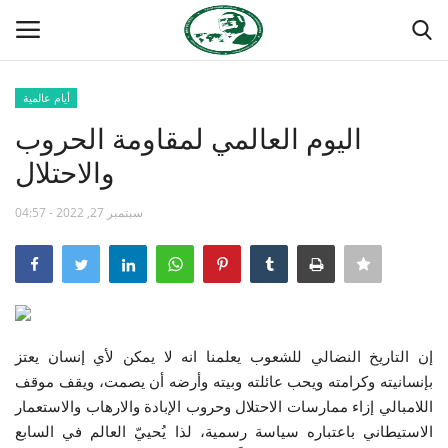
أيام عالمية
تسجيل
تسجيل الدخول
اليوم العالمي لمقاومة الحروب
والاحتلال
الصفحة الرئيسية
سبتمبر 27, 2022 - 04:57
مدرسة الطليعة الوطنية
منتدى ناصر الدولي
حركة ناصر الشبابية
إن التاريخ النضالي للشعوب يعلمنا انه لا يمكن لأي إنسان يعتز
مصر
بإنسانيته وكرامته ويحب عائلته وبيته وأرضه أن يصمت، ويقف موقف
اللامبالي إزاء ممارسات الاحتلال وحروب الإبادة والارهاب والاستعمار
فريق العمل
الاستيطاني باعتباره سياسة رسمية، لذا يُحييّ العالم في السابع