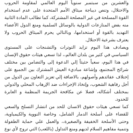
والعشرين من سبتمبر سنوياً اليوم العالمي لمقاومة الحروب
والاحتلال، وتنص ديباجة
ميثاق
الأمم المتحدة على عدم استخدام
إرث جمال عبدالناصر
القوة المسلحة في غير المصلحة المشتركة، كما تطالب المادة الثانية
منه بفض المنازعات الدولية بالوسائل السلمية ومنع الدول الأعضاء
أخبار
التهديد بالقوة أو استخدامها، وبالتالي يحرم الميثاق الحروب ولا
يعترف بشرعية الاحتلال.
شروط وأحكام منحة ناصر للقيادة الدولية
ويصادف هذا اليوم تزايد التوترات والتشنجات على المستوى
السياسي في كثير من بلدان العالم،، لذا تسعي هيئات
حقوق الإنسان
منحة ناصر للقيادة الدولية
في هذا اليوم، سعياً حثيثاً إلي الدعوة إلى والتضامن بين مختلف
شرائح المجتمع، وإشاعة مباديء العيش المشترك بين الجميع على
مرجعياتنا
إختلاف عقائدهم وأصولهم، بالاضافة إلي تعزيز
التعاون
بين الدول من
أجل رفاهية الشعوب، وإتخاذ الإجراءات ضد الإرهاب المحلي والدولي
المواطن العالمي
بمختلف أشكاله، فضلا عن مكافحة الجريمة المنظمة و العابرة
للحدود.
الرواد
كما تسعي هيئات حقوق الانسان للحد من انتشار التسلح والسعي
للقضاء على أسلحة الدمار الشامل، وخاصة النووية والكيمياوية،
فرص
وحتى الأسلحة الخفيفة والصغيرة،، والعمل علي حماية الطفولة
وتنمية مفاهيم
السلام
لديهم ومنع التداول (باللعب) التي تروج لأي نوع
وثائق