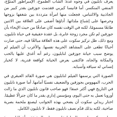
يعرف نابليون في وجوه عدة: الشاب الطموح، الإمبراطور المتوّج،
المنفي المنكسر. أما فانيسا كيربي فقدمت جوزفين بقدر كبير من
الجاذبية والالتباس، فجعلت منها امرأة مترددة بين شغفها بزوجها
وحرصها على إشباع ملذاتها. أداؤها أضفى على العلاقة بين الاثنين
طابعًا مسمومًا، لكنه في الوقت نفسه كان صادقًا من حيث الإيحاء بأن
جوزفين لم تكن مجرد زوجة عابرة، بل عقدة حقيقية في حياة نابليون.
ومع ذلك، ظل تركيز سكوت على هذه العلاقة مبالغًا فيه، حتى صارت
أحيانًا تطغى على المشاهد الحربية نفسها. والأغرب أن الفيلم لم
يوضح سبب خيانة جوزفين لنابليون، رغم أنه أغدق عليها بالحب
والمكانة والجاه، فاكتفى بعرض الخيانة كواقعة قدرية، لا كخيار
إنساني له سياقه وأسبابه.
الصورة التي يرسمها الفيلم لنابليون هي صورة القائد العبقري في
الحرب، المهووس بجوزفين والضعيف نفسيًا أمامها. أما صورة نابليون
في التاريخ فهي أكثر عمقا؛ فهو صاحب قانون نابليون الذي ما زالت
أوروبا تعمل به حتى اليوم، ومؤسس إداري بقدر ما كان جنرالًا عظيمًا.
اختار ريدلي سكوت أن يضحي بهذه الجوانب ليصنع ملحمة بصرية
صاخبة، لكنه بذلك قدّم نصف نابليون فقط، لا نابليون الكامل.