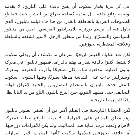
في كل مرة يختار سكوت أن يفتح نافذة على التاريخ، لا يقدمه
إرث جمال عبدالناصر
بوصفه وقائع جافة ، بل يقدمه كساحة صراع بين البشر، حيث تتقاطع
الطموحات الفردية بالعاطفة بالقدر. من هنا جاء فيلمه نابليون، الذي
أخبار
حاول فيه أن يرسم بورتريه للإمبراطور الفرنسي، ليس من منظور
السياسي والمشرّع، وإنما من منظور الرجل الأسير لشغفه بالسلطة
شروط وأحكام منحة ناصر للقيادة الدولية
وعلاقته المضطربة بجوزفين.
لكن عند تفكيك الفيلم تاريخيًا، سرعان ما نكتشف أن ريدلي سكوت
منحة ناصر للقيادة الدولية
لا ينشغل كثيرًا بالدقة بقدر ما يهتم بالدراما. فظهور نابليون في معركة
تولون كضابط مدفعية شاب كان صحيحًا وأقرب للحقيقة، ومعركة
مرجعياتنا
أوسترليتز جاءت على الشاشة مذهلة بصريًا، وفيها استوحى سكوت
بالفعل خدعة نابليون باستخدام التضاريس والجليد لإغراق قوات
المواطن العالمي
التحالف. حتى مشهد التتويج حين انتزع نابليون التاج من يد البابا يظل
وفيًا للرمزية التاريخية.
الرواد
لكن الخطايا التاريخية في الفيلم أكثر من أن تُغتفر؛ تصوير نابليون
وهو يطلق المدافع على الأهرامات لا يمت للواقع بصلة، فمعركة
فرص
الأهرام وقعت قرب إمبابة ضد المماليك، ولم يكن للأهرامات دور فيها.
أما علاقته بجوزفين فقدّمها سكوت كأنها المحرك الأول لقرارات
وثائق