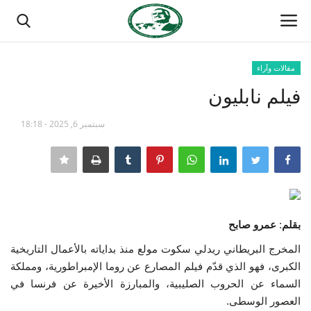
مقالات وآراء
تسجيل الدخول
تسجيل
فيلم نابليون
الصفحة الرئيسية
سبتمبر 6, 2025 - 18:18
منتدى ناصر الدولي
مدرسة الطليعة الوطنية
بقلم
:
عمرو صابح
حركة ناصر الشبابية
المخرج البريطاني ريدلي سكوت مولع منذ بداياته بالأعمال التاريخية
مصر
الكبرى، فهو الذي قدّم فيلم المصارع عن روما الإمبراطورية، ومملكة
السماء عن الحروب الصليبية، والمبارزة الأخيرة عن فرنسا في
فريق العمل
العصور الوسطى.