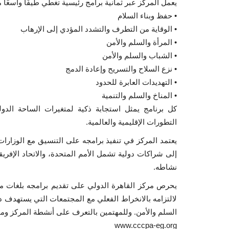
يعمل المركز عبر ثمانية برامج رئيسية تغطي طيفًا واسعًا م
• حفظ وبناء السلام
• الوقاية من التطرف والتشدد المؤدي إلى الإرهاب
• المرأة والسلم والأمن
• الشباب والسلم والأمن
• نزع السلاح والتسريح وإعادة الدمج
• التهديدات العابرة للحدود
• المناخ والسلم والتنمية
كل برنامج يمثل استجابة ذكية لمتغيرات الساحة الدو
التطورات الإقليمية والعالمية.
يعتمد المركز في تنفيذ برامجه على التنسيق مع الوزارات 
إلى شراكات دولية تشمل الأمم المتحدة، والاتحاد الإفريق
نشاطه.
يحرص مركز القاهرة الدولي على تقديم برامجه بلغات متعد
لالتزامه بالانخراط الفعلي مع المجتمعات التي يستهدف 
السلم والأمن. وللمهتمين بالتعرف على أنشطة المركز ومجا
www.cccpa-eg.org