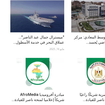
وسط المعادي: مركز
"ميسترال جمال عبد الناصر"...
ياضي يُجسد...
عملاق البحر في خدمة الأسطول...
مايو 16, 2025
ية شريكًا راعيًا
مبادرة أفروميديا AfroMedia
ناصر للقيادة...
شريكاً إعلاميا لمنحة ناصر للقيادة...