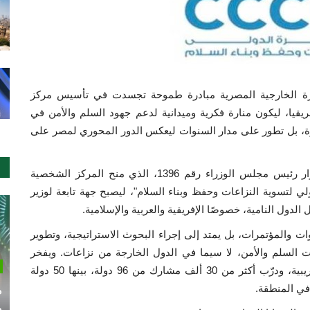
حديدًا منذ عام 1994، أطلقت وزارة الخارجية المصرية مبادرة طموحة تجسدت في تأسيس مركز
يقيا، ليكون منارة فكرية وميدانية لدعم جهود السلم والأمن في
ابرة، بل تطور على مدار السنوات ليعكس الدور المحوري لمصر على
وفي عام 2017، جاء التحول الاستراتيجي مع صدور قرار رئيس مجلس الوزراء رقم 1396، الذي منح المركز الشخصية
لي لتسوية النزاعات وحفظ وبناء السلام"، ليصبح جهة تابعة لوزير
لدول النامية، خصوصًا الإفريقية والعربية والإسلامية.
وات والمؤتمرات، بل يمتد إلى إجراء البحوث الاستراتيجية، وتطوير
 السلم والأمن، لا سيما في الدول الخارجة من نزاعات. ويفخر
المركز بسجله الحافل، حيث عقد أكثر من 300 دورة تدريبية، ودرّب أكثر من 30 ألف مشارك من 96 دولة، بينها 50 دولة
م
 في المنطقة.
م