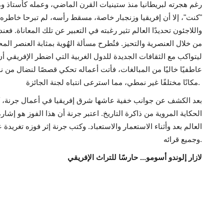
رغم هجرته لبريطانيا منذ ستينيات القرن الماضي، وعمله كأستاذ ومدي
"كنت"، إلا أن إفريقيا وزنجبار خاصة، مسقط رأسه، لم تبرحا خاطره؛ 
واللاجئون تحديدًا العالم تثير رغبته في التعبير عن تلك المعاناة. ف
من خلال العنصرية والتحيز. فتُطرح مسألة الهُوية بمثابة العنصر ال
ليتواكب مع الثقافات الجديدة للدول الغربية التي اضطر الإفريقي أ
عاطفيًا خاليًا من المبالغات، فأتت أعماله تحكي قصصًا لنضال من ن
مكانًا مختلفًا غير نمطي، مما استرعى انتباه لجنة الجائزة.
بعد الكشف عن جوانب خفية عاشها شرق إفريقيا في أعمال جرنة، ك
الحكاية المروية من ذاكرة التاريخ. اعتبر جرنة أن هذا الفوز هو إشار
العالم بعد وأثناء الاستعمار والاستعباد. وكتب جرنة إثر فوزه تغريدة ع
وجميع قرائه.
لازار إلوندو أسومو... حارسًا للتراث الإفريقي