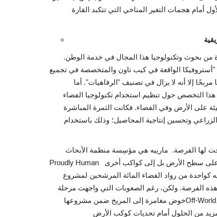
الأول أمام هجمات التغير المناخي التي تتكبد القارة
يقية
دة من بحوث وتكنولوجيا هذا المجال في خدمة الوطن.
أستروفيكا الواقعة في كيب تاون والمتخصصة في تجميع
ربحًا إلا أنه لا يزال في تصنيف "الرفاهيات". أما
 هذا التخصص حول تنظيم استخدام تكنولوجيا الفضاء
بيئة على الأرض وفي الفضاء. فكانت الثمرة المباشرة
الزراعي وتحسين إنتاجية المحاصيل؛ وذلك باستخدام
نحت لها الفرصة. مارييه هي مؤسِسة منظمة الأبحاث
Proudly Human المعنية بتكييف الحياة وإمكانية نقلها إلى أقسى البيئات ليس فقط على سطح الأرض بل إلى كواكب أخرى
 رواد الفضاء المائة المرشحين لمشروع Mars one وهو خطوة أخرى لتذليل العقبات
هذه الفرصة. ولكن، رغم الصعوبات التي واجهت مرحلة
خوض مغامرة إلى المريخ ضمن مشروعهاOff-World، نفذت مارييه تجارب للعيش والتنمية بعزلة تامة في القارة القطبية