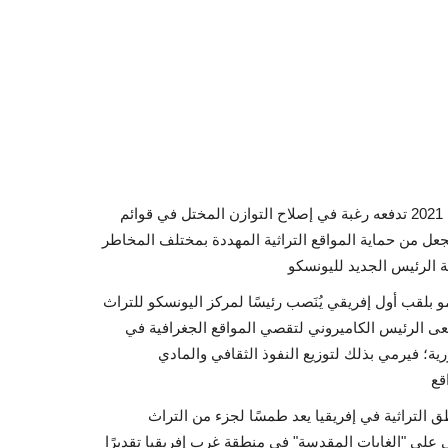
تولى الكاميروني أسومو رئاسة مركز اليونسكو للتراث العالمي عام 2021 تدفعه رغبة في إصلاح التوازن المختل في قوائم
جعل من حماية المواقع التراثية المهددة بمختلف المخاطر
 بلقب أول إفريقي يُنَصب رئيسًا لمركز اليونسكو للتراث
سعى الرئيس الكاميروني لتقصي المواقع الجغرافية في
ية؛ فيرمي بذلك لتوزيع النفوذ الثقافي والمادي
 التراثية في إفريقيا يعد طمسًا لجزء من التراث
تى على "الغابات المقدسة" في منطقة غرب إفريقيا تقديرًا