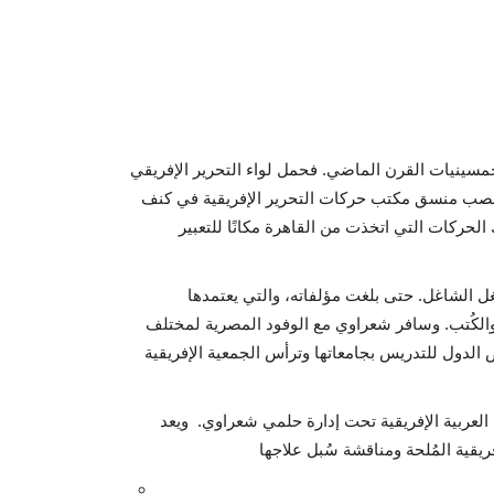
ينيات القرن الماضي. فحمل لواء التحرير الإفريقي
صب منسق مكتب حركات التحرير الإفريقية في كنف
الحركات التي اتخذت من القاهرة مكانًا للتعبير
بعد استقلال عدة دول إفريقية، كان الشأن الإفريقي للشعراوي الشغل الشاغل. حتى بلغت مؤلفاته، والتي يعتمدها
الكُتب. وسافر شعراوي مع الوفود المصرية لمختلف
عض الدول للتدريس بجامعاتها وترأس الجمعية الإفريقية
لعربية الإفريقية تحت إدارة حلمي شعراوي. ويعد