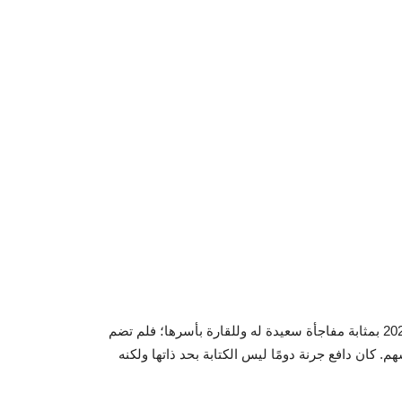
كان حصول التنزاني عبد الرزاق جرنة على جائزة نوبل للأدب عام 2021 بمثابة مفاجأة سعيدة له وللقارة بأسرها؛ فلم تضم
. كان دافع جرنة دومًا ليس الكتابة بحد ذاتها ولكنه