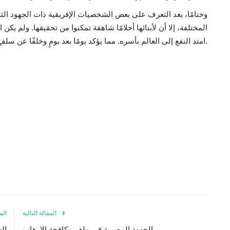
وختامًا، بعد التعرف على بعض الشخصيات الإفريقية ذات الجهود الثمي
المختلفة، إلا أن لأبنائها أحلامًا شاهقة تمكنوا من تحقيقها. ولم يكن
امتد النفع إلى العالم بأسره. مما يؤكد يومًا بعد يومٍ وخلفًا عن سلفٍ القدرة اللامحدودة لهذه القارة على الازدهار والاصلاح.
المقالة التالية
الم
الجهود المصرية في ملف مكافحة الإرهاب
ال