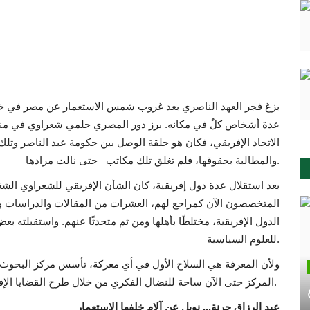
بزغ فجر العهد الناصري بعد غروب شمس الاستعمار عن مصر في خمس
عدة أشخاص كلٌ في مكانه. برز دور المصري حلمي شعراوي في من
الاتحاد الإفريقي، فكان هو حلقة الوصل بين حكومة عبد الناصر وتلك 
والمطالبة بحقوقها، فلم تغلق تلك مكاتب حتى نالت مرادها.
المتخصصون الآن كمراجع لهم، العشرات من المقالات والدراسات و
الدول الإفريقية، مختلطًا بأهلها ومن ثم متحدثًا عنهم. واستقبلته ب
للعلوم السياسية.
ولأن المعرفة هي السلاح الأول في أي معركة، تأسس مركز البحوث ا
المركز حتى الآن ساحة للنضال الفكري من خلال طرح القضايا الإفريقية المُلحة ومناقشة سُبل علاجها.
عبد الرزاق جرنة... نوبل عن آلام خلفها الاستعمار