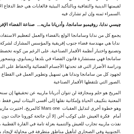
لقيمتها الدينية والثقافية وبالتأكيد البيئية فالغابات هي خط الدفاع 
السمراء ثمنه وإن لم تشارك فيه.
چيسي ندابا، روفيمبو سامانجا، وأدريانا ماريه... صناعة الفضاء الإفر
يجمع كل من ندابا وسامانجا الولع بالفضاء والعمل لتعظيم الاستفا
ندابا هي مهندسة فضاء جنوب إفريقية والمؤسس المشارك لشركة "
وتصنيع واختبار أنظمة الأقمار الصناعية. على الرغم من كونه تخصصًا م
سامانجا فهي مستشارة قانون الفضاء في بلدها زيمبابوي. ويتمحور
ودراسة الأضرار التي قد تحدثها الأجسام الفضائية والحفاظ على ال
لجهود كل من سامانجا وندابا هي تسهيل وتطوير العمل في القطاع 
الصور التي تلتقطها الأقمار الصناعية.
المريخ هو حلم ومجازفة لن تتوان أدريانا مارييه عن تحقيقها إن س
كالمريخ، اختيرت مارييه كواحدة من
أمام فكرة العيش على كوكب أخر. إلا أن جائحة كورونا حالت دون 
الجنوبية وفي الصحاري لتأهيل مناطق متطرفة في محاولة لإيجاد مزيد من الحلول أمام تحديات كوكب الأرض.