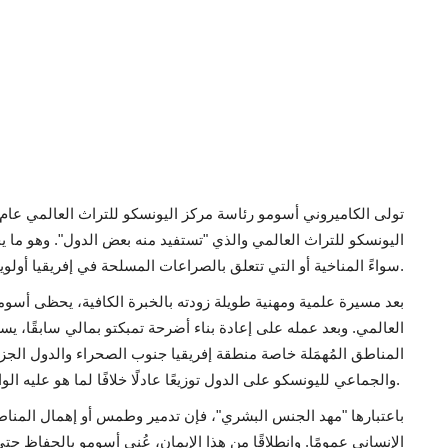
اليونسكو للتراث العالمي والذي "تستفيد منه بعض الدول". وهو ما ي
سواءً المناخية أو التي تتعلق بالصراعات المسلحة في إفريقيا أولوية الرئيس الجديد لليونسكو.
بعد مسيرة علمية ومهنية طويلة زودته بالخبرة الكافية، يحظى أسومو
العالمي. وبعد عمله على إعادة بناء أضرحة تمبكتو بمالي سابقًا، ي
المناطق المُهمَلة خاصة منطقة إفريقيا جنوب الصحراء والدول الجزر
والجماعي لليونسكو على الدول توزيعًا عادلًا خلافًا لما هو عليه الواقع.
باعتبارها "مهد الجنس البشري"، فإن تدمير وطمس أو إهمال المناطق
الإنساني عمومًا. وانطلاقًا من هذا الإيمان، عُني أسومو بالحفاظ ح