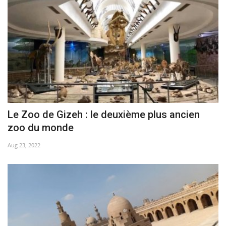
L'exposition
Références
Gallery
Nos Partenaires
Le Zoo de Gizeh : le deuxième plus ancien
opportunités
zoo du monde
Aug 23, 2022
Language
English
Swahili
español
French
Arabic