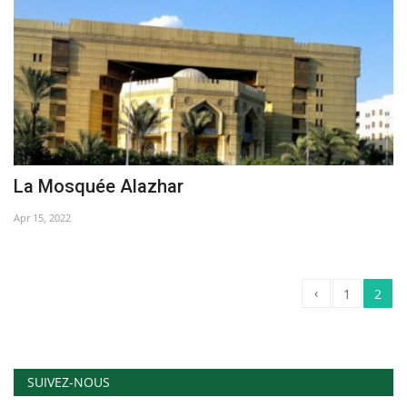
La Mosquée Alazhar
Apr 15, 2022
‹
1
2
SUIVEZ-NOUS