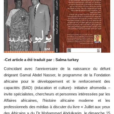
Les auspices
Mouvement de la jeunesse de
Nasser
La Bourse Nasser pour le leadership
international
Actualités
-Cet article a été traduit par : Salma turkey
Coïncidant avec l'anniversaire de la naissance du défunt
Équipe de travail
dirigeant Gamal Abdel Nasser, le programme de la Fondation
africaine pour le développement et le renforcement des
Les pionniers
capacités (BAD) (éducation et culture)- initiative afromedia –
invite spécialistes, chercheurs et personnes intéressées par les
Le citoyen mondial
Affaires africaines, l’histoire africaine moderne et les
professionnels des médias à discuter du livre « Juillet aux yeux
Documents
des Africains » du Dr Mohammed Abdulkarim, le dimanche 15