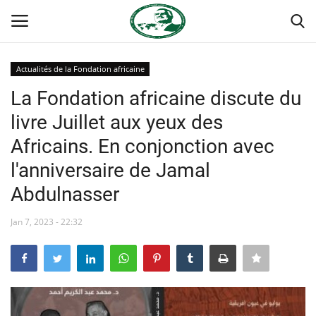
Actualités de la Fondation africaine
Login
Register
La Fondation africaine discute du
livre Juillet aux yeux des
Accueil
Africains. En conjonction avec
Contact
l'anniversaire de Jamal
Abdulnasser
Forum international Nasser
Jan 7, 2023 - 22:32
Terms & Conditions
Héritage de Gamal Abdel Nasser
L'Égypte