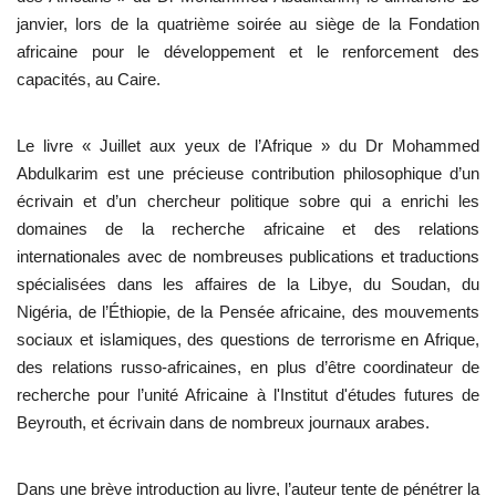
janvier, lors de la quatrième soirée au siège de la Fondation
L'exposition
africaine pour le développement et le renforcement des
capacités, au Caire.
Références
Le livre « Juillet aux yeux de l’Afrique » du Dr Mohammed
Gallery
Abdulkarim est une précieuse contribution philosophique d’un
écrivain et d’un chercheur politique sobre qui a enrichi les
Nos Partenaires
domaines de la recherche africaine et des relations
internationales avec de nombreuses publications et traductions
opportunités
spécialisées dans les affaires de la Libye, du Soudan, du
Nigéria, de l’Éthiopie, de la Pensée africaine, des mouvements
Language
sociaux et islamiques, des questions de terrorisme en Afrique,
des relations russo-africaines, en plus d’être coordinateur de
English
Swahili
español
recherche pour l’unité Africaine à l'Institut d'études futures de
French
Arabic
Beyrouth, et écrivain dans de nombreux journaux arabes.
Dans une brève introduction au livre, l’auteur tente de pénétrer la