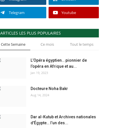
Telegram
Youtube
ARTICLES LES PLUS POPULAIRES
Cette Semaine
Ce mois
Tout le temps
L’Opéra égyptien… pionnier de
l’opéra en Afrique et au...
Jan 19, 2023
Docteure Noha Bakr
Aug 14, 2024
Dar al-Kutub et Archives nationales
d'Égypte… l’un des...