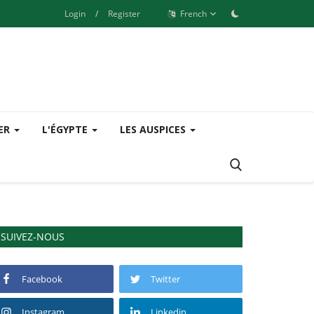
Login
/
Register
French
SER
L'ÉGYPTE
LES AUSPICES
SUIVEZ-NOUS
Facebook
Twitter
Instagram
Linkedin