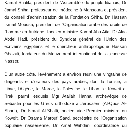
Kamal Shatila, président de l'Assemblée du peuple libanais, Dr
Jamal Shiha, professeur de médecine à Mansoura et président
L'exposition
du conseil d'administration de la Fondation Shiha, Dr Hassan
Ismaïl Moussa, président de l'Organisation arabe des droits de
Références
l'homme en Autriche, l'ancien ministre Kamal Abu Aita, Dr Alaa
Abdel Hadi, président du Syndicat général de l'Union des
Gallery
écrivains égyptiens et le chercheur anthropologique Hassan
Ghazali, fondateur du Mouvement international de la jeunesse
Nos Partenaires
Nasser.
opportunités
D'un autre côté, l'événement a environ réuni une vingtaine de
dirigeants et d'orateurs des pays arabes, dont la Tunisie, la
Language
Libye, l'Algérie, le Maroc, la Palestine, le Liban, le Koweït et
l'Irak, parmi lesquels Mgr Atallah Hanna, archevêque de
English
Swahili
español
Sebastia pour les Grecs orthodoxe à Jérusalem (Al-Quds Al-
French
Arabic
Sharif), Dr Ismail Al-Shatti, ancien vice-Premier ministre du
Koweït, Dr Osama Marouf Saad, secrétaire de l'Organisation
populaire nassérienne, Dr Amal Wahdan, coordinatrice du