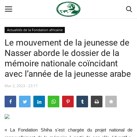
Actualités de la Fondation africaine
Login
Register
Le mouvement de la jeunesse de
Nasser aborde le dossier de la
Accueil
mémoire nationale coïncidant
Forum international Nasser
avec l’année de la jeunesse arabe
Terms & Conditions
Mar 2, 2023 - 23:17
Contact
Héritage de Gamal Abdel Nasser
« La Fondation Shiha s'est chargée du projet national de
L'Égypte