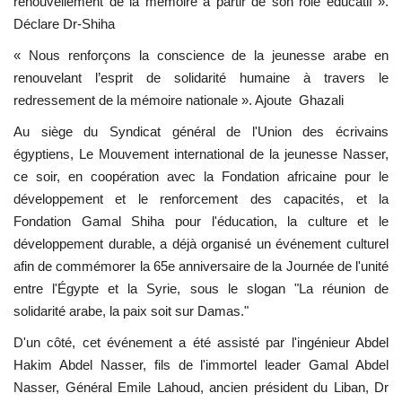
renouvellement de la mémoire à partir de son rôle éducatif ».
Déclare Dr-Shiha
Les auspices
« Nous renforçons la conscience de la jeunesse arabe en
Mouvement de la jeunesse de
renouvelant l’esprit de solidarité humaine à travers le
Nasser
redressement de la mémoire nationale ». Ajoute Ghazali
Au siège du Syndicat général de l'Union des écrivains
La Bourse Nasser pour le leadership
égyptiens, Le Mouvement international de la jeunesse Nasser,
international
ce soir, en coopération avec la Fondation africaine pour le
développement et le renforcement des capacités, et la
Actualités
Fondation Gamal Shiha pour l'éducation, la culture et le
développement durable, a déjà organisé un événement culturel
Équipe de travail
afin de commémorer la 65e anniversaire de la Journée de l'unité
entre l'Égypte et la Syrie, sous le slogan "La réunion de
Les pionniers
solidarité arabe, la paix soit sur Damas."
D'un côté, cet événement a été assisté par l'ingénieur Abdel
Le citoyen mondial
Hakim Abdel Nasser, fils de l'immortel leader Gamal Abdel
Nasser, Général Emile Lahoud, ancien président du Liban, Dr
Documents