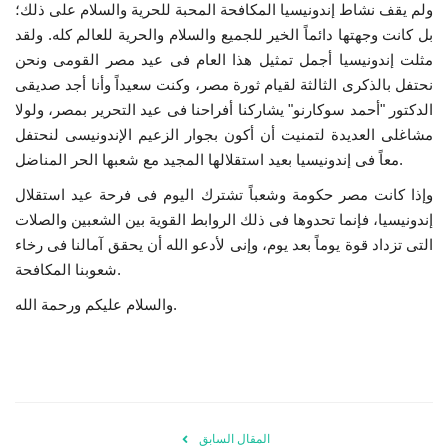
ولم يقف نشاط إندونيسيا المكافحة المحبة للحرية والسلام على ذلك؛
بل كانت وجهتها دائماً الخير للجميع والسلام والحرية للعالم كله. ولقد
الفيديوهات
مثلت إندونيسيا أجمل تمثيل هذا العام فى عيد مصر القومى ونحن
نحتفل بالذكرى الثالثة لقيام ثورة مصر، وكنت سعيداً وأنا أجد صديقى
الرعاة
الدكتور "أحمد سوكارنو" يشاركنا أفراحنا فى عيد التحرير بمصر، ولولا
مشاغلى العديدة لتمنيت أن أكون بجوار الزعيم الإندونيسى لنحتفل
الشركاء
معاً فى إندونيسيا بعيد استقلالها المجيد مع شعبها الحر المناضل.
وإذا كانت مصر حكومة وشعباً تشترك اليوم فى فرحة عيد استقلال
Gallery
إندونيسيا، فإنما تحدوها فى ذلك الروابط القوية بين الشعبين والصلات
التى تزداد قوة يوماً بعد يوم، وإنى لأدعو الله أن يحقق آمالنا فى رخاء
لغة
شعوبنا المكافحة.
English
Swahili
español
والسلام عليكم ورحمة الله.
French
Arabic
المقال السابق