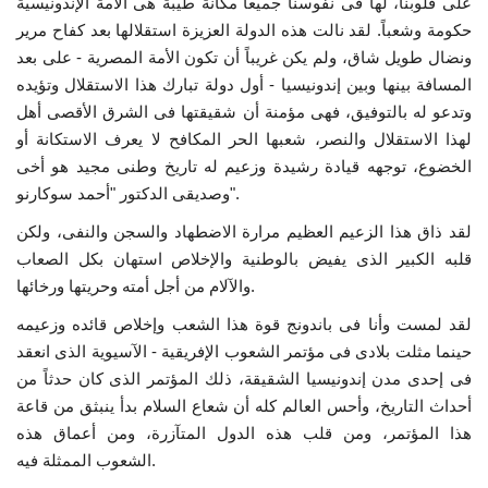
على قلوبنا، لها فى نفوسنا جميعاً مكانة طيبة هى الأمة الإندونيسية
حكومة وشعباً. لقد نالت هذه الدولة العزيزة استقلالها بعد كفاح مرير
إرث جمال عبدالناصر
ونضال طويل شاق، ولم يكن غريباً أن تكون الأمة المصرية - على بعد
المسافة بينها وبين إندونيسيا - أول دولة تبارك هذا الاستقلال وتؤيده
أخبار
وتدعو له بالتوفيق، فهى مؤمنة أن شقيقتها فى الشرق الأقصى أهل
لهذا الاستقلال والنصر، شعبها الحر المكافح لا يعرف الاستكانة أو
شروط وأحكام منحة ناصر للقيادة الدولية
الخضوع، توجهه قيادة رشيدة وزعيم له تاريخ وطنى مجيد هو أخى
وصديقى الدكتور "أحمد سوكارنو".
منحة ناصر للقيادة الدولية
لقد ذاق هذا الزعيم العظيم مرارة الاضطهاد والسجن والنفى، ولكن
قلبه الكبير الذى يفيض بالوطنية والإخلاص استهان بكل الصعاب
مرجعياتنا
والآلام من أجل أمته وحريتها ورخائها.
المواطن العالمي
لقد لمست وأنا فى باندونج قوة هذا الشعب وإخلاص قائده وزعيمه
حينما مثلت بلادى فى مؤتمر الشعوب الإفريقية - الآسيوية الذى انعقد
الرواد
فى إحدى مدن إندونيسيا الشقيقة، ذلك المؤتمر الذى كان حدثاً من
أحداث التاريخ، وأحس العالم كله أن شعاع السلام بدأ ينبثق من قاعة
فرص
هذا المؤتمر، ومن قلب هذه الدول المتآزرة، ومن أعماق هذه
الشعوب الممثلة فيه.
وثائق