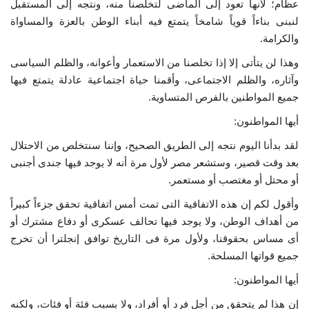
عظام؛ لأنها تعود إلى الماضى لتخلصنا منه، ونتجه إلى المستقبل
لنبنى بناءاً قوياً شامخاً يتمتع فيه أبناء الوطن بالعزة والمساواة
الفيديوهات
والكرامة.
وهذا لن يتأتى إلا إذا تخلصنا من الاستعمار وأعوانه، والظلم السياسى
الرعاة
وآثاره، والظلم الاجتماعى، وأقمنا حياة اجتماعية عادلة يتمتع فيها
جميع المواطنين بالفرص المتساوية.
الشركاء
أيها المواطنون:
Gallery
لقد بدأنا اليوم نتجه إلى الطريق الصحيح، وإننا سنتخلص من الاحتلال
بعد وقت قصير، وستشعر مصر لأول مرة أنه لا يوجد فيها جندى أجنبى
لغة
أو محتل أو مغتصب أو مستعمر.
español
Swahili
English
وأقول لكم إن هذه الاتفاقية التى تمت أمس اتفاقية تحقق جزءاً كبيراً
من أهداف الوطن، ولا يوجد فيها تحالف عسكرى أو دفاع مشترك أو
Arabic
French
أى مساس بحقوقنا، ولأول مرة فى التاريخ توافق إنجلترا أن تخرج
جميع قواتها المسلحة.
أيها المواطنون:
إن هذا لم يتحقق من أجل فرد أو أفراد، ولا بسبب فئة أو فئات، ولكنه