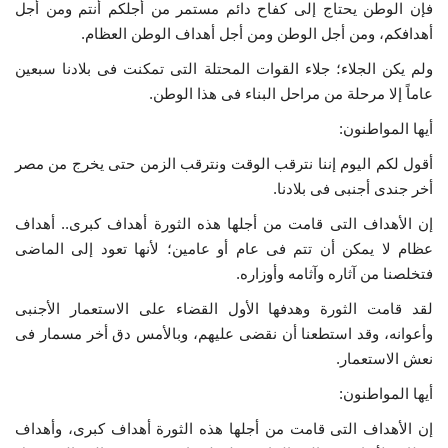
فإن الوطن يحتاج إلى كفاح دائم مستمر من أجلكم أنتم ومن أجل
أهدافكم، ومن أجل الوطن ومن أجل أهداف الوطن العظام.
إرث جمال عبدالناصر
ولم يكن الجلاء؛ جلاء القوات المحتلة التى تمكنت فى بلادنا سبعين
أخبار
عاماً إلا مرحلة من مراحل البناء فى هذا الوطن.
أيها المواطنون:
شروط وأحكام منحة ناصر للقيادة الدولية
أقول لكم اليوم إننا نترقب الوقت ونترقب الزمن حتى يخرج من مصر
منحة ناصر للقيادة الدولية
أخر جندى أجنبى فى بلادنا.
إن الأهداف التى قامت من أجلها هذه الثورة أهداف كبرى.. أهداف
مرجعياتنا
عظام لا يمكن أن تتم فى عام أو عامين؛ لأنها تعود إلى الماضى
فتخلصنا من آثاره وآثامه وأوزاره.
المواطن العالمي
لقد قامت الثورة وهدفها الأول القضاء على الاستعمار الأجنبى
وأعوانه، وقد استطعنا أن نقضى عليهم، وبالأمس دق أخر مسمار فى
الرواد
نعش الاستعمار.
فرص
أيها المواطنون:
إن الأهداف التى قامت من أجلها هذه الثورة أهداف كبرى، وأهداف
وثائق