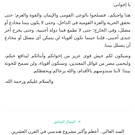
يا إخوانى:
هذا واجبكم.. فتسلحوا بالوعى القومى والإيمان والقوة والعزم؛ حتى
نحقق الحرية والعزة القومية فى الداخل، وحتى لا يكون بيننا مخادع أو
مضلل، وفى الخارج؛ حتى لا تطمع فينا دولة أجنبية، وحتى يخرج أخر
جندى أجنبى، فإننا حينما نكون أقوياء لن يتمكن أى مضلل أو مخادع
أن يتسلل بيننا.
وسيكون لكم جيش قوى عزيز من إخوانكم وأبنائكم ليدافع عنكم،
وليحمى مصر من غوائل المعتدين، وسنكون أقوياء، ولن نسمح للخونة
بيننا؛ لأننا سندوسهم بالأقدام، والله يرعاكم ويحفظكم.
والسلام عليكم ورحمة الله.
المقال السابق
السد العالي.. أعظم وأكبر مشروع هندسي في القرن العشرين