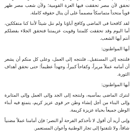
تحقق لأن مصر تحققت فيها العزة القومية؛ ولأن شعب مصر ظهر
قوياً متحداً متماسكاً مصمماً على أن ينال حقوقه كاملة.
لقد كافحنا فى الماضى وكافح آباؤنا ولم ننل شيئاً لأننا كنا متفككين،
أما اليوم وقد تحققت كلمتنا وقويت عزيمتنا فتحقق الجلاء بفضلكم
أنتم أيها الشعب.
أيها المواطنون:
فلنتجه إلى المستقبل.. فلنتجه إلى العمل، وعلى كل منكم أن يشعر
أن أمامه عملاً مريراً، وكفاحاً كبيراً، وجهداً عظيماً؛ حتى نحقق أهداف
الثورة.
أيها المواطنون:
لنترك الماضى بمآسيه، ولنتجه إلى الجد وإلى العمل وإلى المثابرة
وإلى البناء من أجل إنشاء وطن حر قوى عزيز كريم، يتمتع فيه أبناء
الوطن جميعاً بحياة عزيزة كريمة.
وإنى أريد أن أقول لا تأخذكم الفرحة أو النصر؛ فإن أمامنا عملاً مضنياً
شاقاً، ولا تلتفتوا إلى تجار الوطنية وأعوان المستعمر.