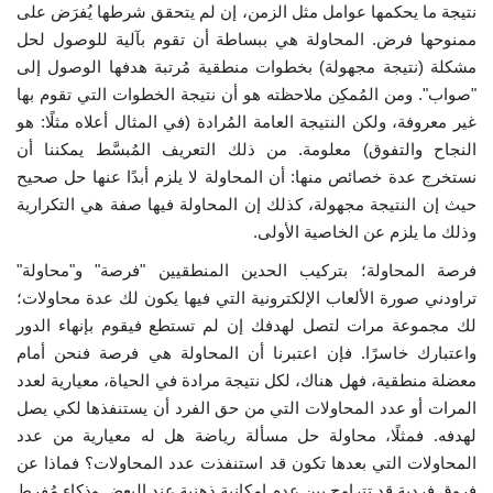
نتيجة ما يحكمها عوامل مثل الزمن، إن لم يتحقق شرطها يُفرَض على
إرث جمال عبدالناصر
ممنوحها فرض. المحاولة هي ببساطة أن تقوم بآلية للوصول لحل
مشكلة (نتيجة مجهولة) بخطوات منطقية مُرتبة هدفها الوصول إلى
أخبار
"صواب". ومن المُمكِن ملاحظته هو أن نتيجة الخطوات التي تقوم بها
غير معروفة، ولكن النتيجة العامة المُرادة (في المثال أعلاه مثلًا: هو
النجاح والتفوق) معلومة. من ذلك التعريف المُبسَّط يمكننا أن
شروط وأحكام منحة ناصر للقيادة الدولية
نستخرج عدة خصائص منها: أن المحاولة لا يلزم أبدًا عنها حل صحيح
حيث إن النتيجة مجهولة، كذلك إن المحاولة فيها صفة هي التكرارية
منحة ناصر للقيادة الدولية
وذلك ما يلزم عن الخاصية الأولى.
مرجعياتنا
فرصة المحاولة؛ بتركيب الحدين المنطقيين "فرصة" و"محاولة"
تراودني صورة الألعاب الإلكترونية التي فيها يكون لك عدة محاولات؛
المواطن العالمي
لك مجموعة مرات لتصل لهدفك إن لم تستطع فيقوم بإنهاء الدور
واعتبارك خاسرًا. فإن اعتبرنا أن المحاولة هي فرصة فنحن أمام
الرواد
معضلة منطقية، فهل هناك، لكل نتيجة مرادة في الحياة، معيارية لعدد
المرات أو عدد المحاولات التي من حق الفرد أن يستنفذها لكي يصل
فرص
لهدفه. فمثلًا، محاولة حل مسألة رياضة هل له معيارية من عدد
المحاولات التي بعدها تكون قد استنفذت عدد المحاولات؟ فماذا عن
وثائق
فروق فردية قد تتراوح بين عدم إمكانية ذهنية عند البعض وذكاء مُفرِط