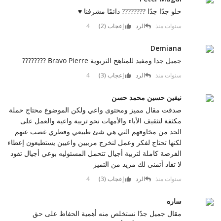
حلو جدًا جدًا ???????? دائمًا مشرفنا ♥️
4 سنوات منذ
الرد
إعجاب (
2
)
Demiana
جميل جدا ومفيد للمناهج التربوية Bravo Pierre ????????
4 سنوات منذ
الرد
إعجاب (
3
)
نيفين حسين محمد حسن
صدقت مقال مميز ومحتوى واعي ولكن الموضوع محتاج حملة
مكثفة لتثقيف الأباء والأمهات نحو تربية واعية والعمل على
الحد من مخاوفهم التي هي شئ طبيعي وفطري غصب عنهم
لكنها تحتاج لفكر وعمل لنخرج مربيين واعيين يستطيعون إعطاء
الفرصة كاملة لتربية أجيال تتحمل المسئوليه بوعي أجيال تقود
لا تقاد أتمنى لك مزيد من التميز
4 سنوات منذ
الرد
إعجاب (
3
)
ساره
مقال جميل جدًا نستخلص منه أهمية الحفاظ على حق