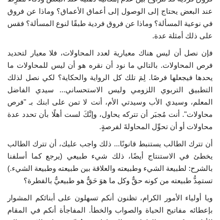
عند البعض يحتاج إلى الوصول إلى أعماق الأعماق؟ وماذا عن فروق
الفيديوهات
في نوعية المسألة؟ وماذا عن فروق فردية طبقًا لنوع المسألة؟ فقس
على ذلك أمثلة عدة.
الرعاة
فإن نصل أن ليس هناك معيارية لعدد المحاولات، فلا معيار لتحديد
فرص المحاولات. بالتالي ما نود أن نقره هو أن ليس للمحاولات ما
الشركاء
يحدها فيجعلها فرصًا. لِمَ تلك كل الرواية والحكاية؟ لكي نصل لذلك
التطبيق التربوي اللزومي وليس الاستحساني... سيدي الفاضل
Gallery
المعلم، وسيدي الأب وسيدتي الأم، أنت لا تمن على ابنك بـ "فرص
محاولات". أنت مُجبَر أن تتركه يحاول، وإنَّكَ لست أهلًا بأن تحدد عدة
لغة
محاولات أو أن تحوِّل المحاولةَ لفرصةٍ.
español
Swahili
English
أن تترك الطالب يستنبط قانونًا... ذلك واجب عليك، أن تترك الطالب
يخطئ في الاستنتاج أيضًا، ذلك شيء طبيعي (يرجع كما أسلفنا
Arabic
French
بالشرح: لطبيعة الشيء وطبيعته والعلاقة بين طبيعته وطبيعة الشيء.)
تستمِدُّ طبيعته من كونه حقٌّ وكل ما هوَ حَقٌّ هو طبيعيٌّ بالفطرة؟
ويا أولياء الأمور الكرام، تظنون أنكم تسهلون على أبنائكم المشوار
بإعطائه مفاتيح الحياة والصواب والخطأ. المفاجأة أنكم في المقام