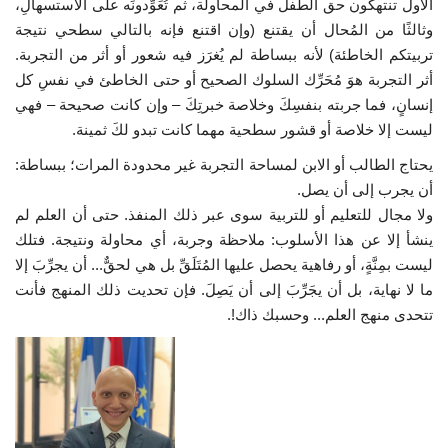
الأول تنتهكون حق الطفل في المحاولة، ثم تُعَوِّدونَه على الاستسهالِ،
وثالثًا من المُحال أن يقتنع (وإن اقتنع فإنه بالتالي سطحي نتيجة
تربيتكم الخاطئة) لأنه ببساطة لم يُغرَز فيه شعور أو أثر من التجربة.
أثر التجربة هوَ مُحَرِّك السلوك الصحيح أو حتى الخاطئ في نفسِ كل
إنسانٍ، فما جربته بنفسِكَ وخلاصة خبرتِكَ – وإن كانت صحيحة – فهي
ليست إلا خلاصة أو قشور سطحية مهما كانت تبدو لكَ ثمينة.
يحتاج الطالب أو الابن لمساحة التجربة غير محدودة المرات؛ ببساطة:
أن يجرب إلى أن يصل.
ولا مجال للتعليم أو للتربية سوى عبر ذلك المنفذ. حتى أن العلم لم
ينشأ إلا عن هذا الأسلوب: ملاحظة وجربة، أي محاولة ونتيجة. فتلك
ليست بمِنَّةٍ، أو رفاهية يحصل عليها المُتَلَقِّ بل هي لحقٌّ... أن يجرِّبَ إلا
ما لا نهاية، بل أن يجَرِّبَ إلى أن يَصِلَ. فإن تحديت ذلك المنهج فأنت
تتحدى منهج العلم... وحسبك ذاك!.