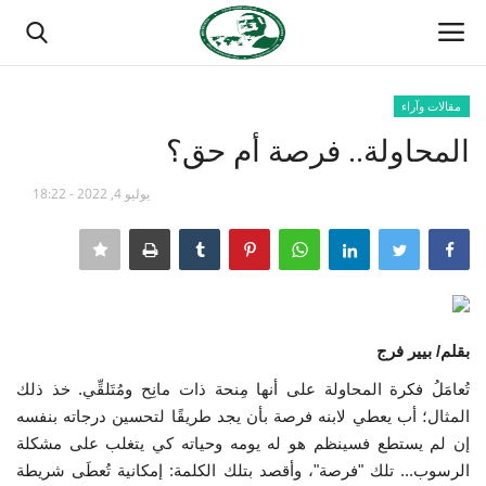
مقالات وآراء
تسجيل الدخول
تسجيل
المحاولة.. فرصة أم حق؟
الصفحة الرئيسية
يوليو 4, 2022 - 18:22
مدرسة الطليعة الوطنية
منتدى ناصر الدولي
بقلم/ بيير فرج
حركة ناصر الشبابية
تُعامَلُ فكرة المحاولة على أنها مِنحة ذات مانِح ومُتَلقِّي. خذ ذلك
مصر
المثال؛ أب يعطي لابنه فرصة بأن يجد طريقًا لتحسين درجاته بنفسه
إن لم يستطع فسينظم هو له يومه وحياته كي يتغلب على مشكلة
فريق العمل
الرسوب... تلك "فرصة"، وأقصد بتلك الكلمة: إمكانية تُعطَى شريطة