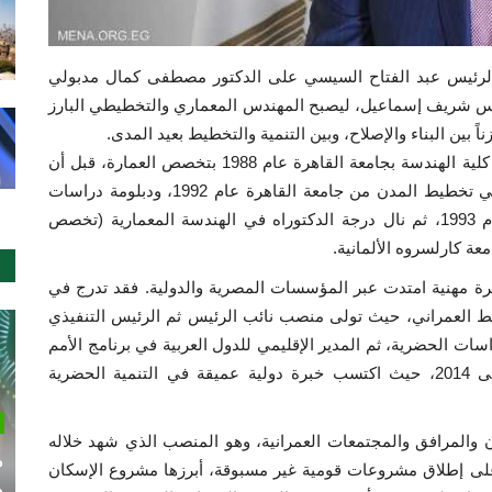
الرئيس عبد الفتاح السيسي على الدكتور مصطفى كمال مدبولي
رية في 7 يونيو 2018، خلفاً للمهندس شريف إسماعيل، ليصبح المهندس المعماري والتخطيطي البارز
ً بين البناء والإصلاح، وبين التنمية والتخطيط بعيد المدى.
ولد الدكتور مصطفى مدبولي في عام 1966، وتخرج في كلية الهندسة بجامعة القاهرة عام 1988 بتخصص العمارة، قبل أن
يكمل مشوارًا علميًا متميزًا حصل خلاله على ماجستير في تخطيط المدن من جامعة القاهرة عام 1992، ودبلومة دراسات
متقدمة في إدارة العمران من معهد روتردام بهولندا عام 1993، ثم نال درجة الدكتوراه في الهندسة المعمارية (تخصص
يرة مهنية امتدت عبر المؤسسات المصرية والدولية. فقد تدرج في
طيط العمراني، حيث تولى منصب نائب الرئيس ثم الرئيس التنفيذي
راسات الحضرية، ثم المدير الإقليمي للدول العربية في برنامج الأمم
المتحدة للمستوطنات البشرية "الهابيتات" من 2012 إلى 2014، حيث اكتسب خبرة دولية عميقة في التنمية الحضرية
رًا للإسكان والمرافق والمجتمعات العمرانية، وهو المنصب الذي شهد خلاله
م
ى إطلاق مشروعات قومية غير مسبوقة، أبرزها مشروع الإسكان
م