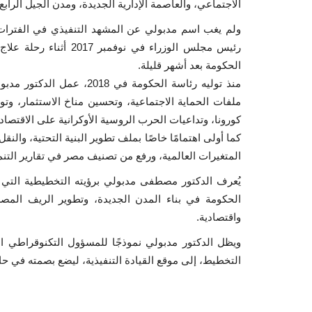
الاجتماعي، والعاصمة الإدارية الجديدة، ومدن الجيل الرا
ولم يغب اسم مدبولي عن المشهد التنفيذي في الفترات
رئيس مجلس الوزراء في نو
الحكومة بعد أشهر قليلة.
منذ توليه رئاسة الحكومة ف
ملفات الحماية الاجتماعية، وتحسين مناخ الاستثمار، وت
كورونا، وتداعيات الحرب الروسية الأوكرانية على الاقتصا
كما أولى اهتمامًا خاصًا بملف تطوير البنية التحتية، وال
المتغيرات العالمية، ورفع من تصنيف مصر في تقارير التنمي
يُعرف الدكتور مصطفى مدبولي برؤيته التخطيطية التي ت
الحكومة في بناء المدن الجديدة، وتطوير الريف المصري
واقتصادية.
ويظل الدكتور مدبولي نموذجًا للمسؤول التكنوقراطي ا
التخطيط، إلى موقع القيادة التنفيذية، ليضع بصمته في 