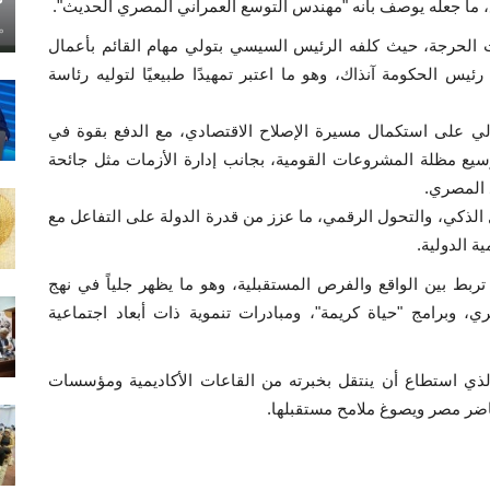
بع، ما جعله يوصف بأنه "مهندس التوسع العمراني المصري الحديث".
ماي
 الحرجة، حيث كلفه الرئيس السيسي بتولي مهام القائم بأعمال
فمبر 2017 أثناء رحلة علاج رئيس الحكومة آنذاك، وهو ما اعتبر تمهيدًا طبيعيًا لتوليه رئاسة
ي 2018، عمل الدكتور مدبولي على استكمال مسيرة الإصلاح الاقتصادي، مع الدفع بقوة في
وسيع مظلة المشروعات القومية، بجانب إدارة الأزمات مثل جائحة
د المصري.
نقل الذكي، والتحول الرقمي، ما عزز من قدرة الدولة على التفاعل مع
ة الدولية.
ربط بين الواقع والفرص المستقبلية، وهو ما يظهر جلياً في نهج
، وبرامج "حياة كريمة"، ومبادرات تنموية ذات أبعاد اجتماعية
لذي استطاع أن ينتقل بخبرته من القاعات الأكاديمية ومؤسسات
حاضر مصر ويصوغ ملامح مستقبلها.