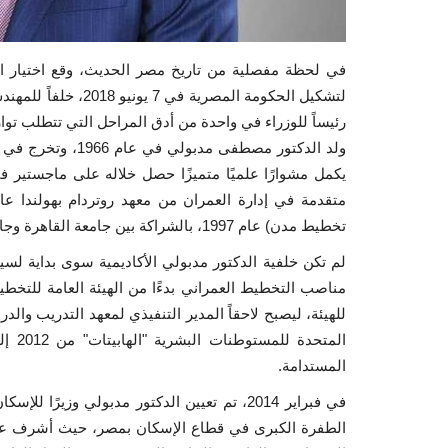
في لحظة مفصلية من تاريخ مصر الحديث، وقع اختيار 
لتشكيل الحكومة المص
رئيساً للوزراء في واحدة من أدق المراحل التي تتطلب توازنا
تخطيط مدن) عام 1997، بالشراكة بين جامعة القاهرة وجامعة كارلسروه الألمانية.
لم تكن خلفية الدكتور مدبولي الأكاديمية سوى بداية لس
مناصب التخطيط العمراني بدءًا من الهيئة العامة للتخ
للهيئة، ليصبح لاحقاً المدير التنفيذي لمعهد التدريب والد
المستدامة.
في فبراير 2014، تم تعيين الدكتور مدبولي وزي
الطفرة الكبرى في قطاع الإسكان بمصر، حيث أشرف عل