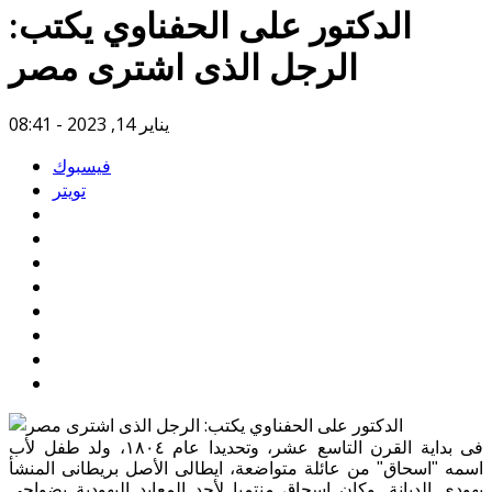
الدكتور على الحفناوي يكتب:
الرجل الذى اشترى مصر
يناير 14, 2023 - 08:41
فيسبوك
تويتر
فى بداية القرن التاسع عشر، وتحديدا عام ١٨٠٤، ولد طفل لأب
اسمه "اسحاق" من عائلة متواضعة، ايطالى الأصل بريطانى المنشأ
يهودى الديانة. وكان اسحاق منتميا لأحد المعابد اليهودية بضواحى