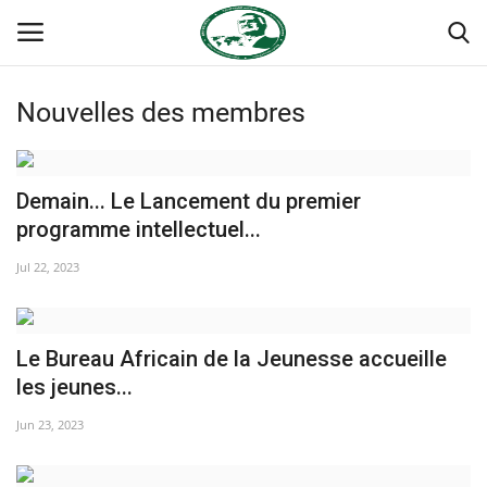
Nouvelles des membres
Login
Register
Accueil
Demain... Le Lancement du premier
programme intellectuel...
Forum international Nasser
Jul 22, 2023
Terms & Conditions
Le Bureau Africain de la Jeunesse accueille
Contact
les jeunes...
Héritage de Gamal Abdel Nasser
Jun 23, 2023
L'Égypte