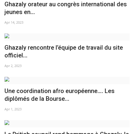
Ghazaly orateur au congrès international des
jeunes en...
L'exposition
Apr 14, 2023
Références
Gallery
Ghazaly rencontre l’équipe de travail du site
officiel...
Nos Partenaires
Apr 2, 2023
opportunités
Language
Une coordination afro européenne…. Les
diplômés de la Bourse...
English
Swahili
español
Apr 1, 2023
French
Arabic