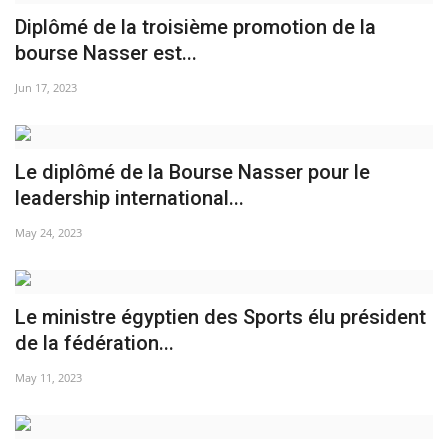
Diplômé de la troisième promotion de la
Les auspices
bourse Nasser est...
Mouvement de la jeunesse de
Jun 17, 2023
Nasser
La Bourse Nasser pour le leadership
Le diplômé de la Bourse Nasser pour le
international
leadership international...
May 24, 2023
Actualités
Équipe de travail
Le ministre égyptien des Sports élu président
Les pionniers
de la fédération...
May 11, 2023
Le citoyen mondial
Documents