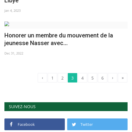
Libye
Jan 4, 2023
Honorer un membre du mouvement de la
jeunesse Nasser avec...
Dec 31, 2022
‹
›
»
1
2
3
4
5
6
SUIVEZ-NOUS
Facebook
Twitter