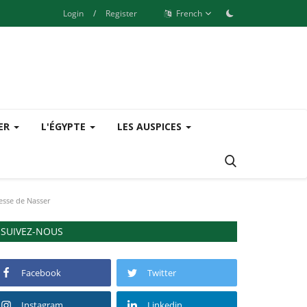
Login
/
Register
French
SER
L'ÉGYPTE
LES AUSPICES
nesse de Nasser
SUIVEZ-NOUS
Facebook
Twitter
Instagram
Linkedin