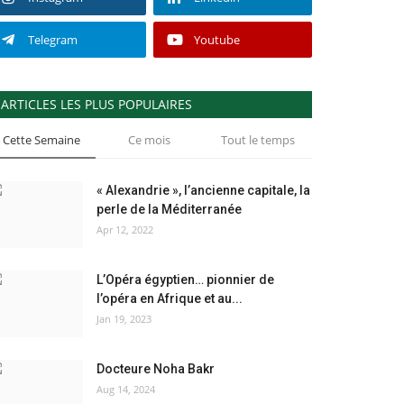
Telegram
Youtube
ARTICLES LES PLUS POPULAIRES
Cette Semaine
Ce mois
Tout le temps
« Alexandrie », l’ancienne capitale, la
perle de la Méditerranée
Apr 12, 2022
L’Opéra égyptien… pionnier de
l’opéra en Afrique et au...
Jan 19, 2023
Docteure Noha Bakr
Aug 14, 2024