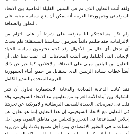
ولقد أثبت التعاون الذى تم فى السنين القليلة الماضية بين الاتحاد
إرث جمال عبدالناصر
السوفييتى وجمهوريتنا العربية أنه يمكن أن يتبع سياسة مبنية على
التعاون والصداقة.
أخبار
ولم تكن مساعدتكم لنا متوقفة على شرط أو على التزام من
شروط وأحكام منحة ناصر للقيادة الدولية
الالتزامات، فقد ظللتم دائماً تحترمون سياستنا المستقلة؛ فلم يحدث
أى تدخل بأى حال من الأحوال وقد كنتم تحترمون سياسة الحياد
منحة ناصر للقيادة الدولية
الإيجابى التى أعلناها. وقد أثبتت المحادثات التى تمت بيننا على أن
التعاون بين البلدين مبنى على الصداقة والإخلاص، كما عبر عن ذلك
أيضاً خطاب سيادة الرئيس الذى سيقابل من جميع أبناء الجمهورية
مرجعياتنا
العربية المتحدة بالتقدير الكامل.
المواطن العالمي
فقد كانت الدعاية المعادية والدعاية الاستعمارية تحاول أن تثير
الشكوك بين أبناء الأمة العربية من تعاونهم مع الاتحاد السوفيتى، وقد
الرواد
قلت فى تصريحاتى العديدة للصحف البريطانية والأمريكية عن تجربتنا
فى التعاون مع الاتحاد السوفيتى: إن هذا التعاون إنما هو تعاون عن
فرص
إخلاص لمساعدتنا فى التحرر والتخلص من مناطق النفوذ، ومن أجل
مساعدتنا فى التطور الاقتصادى ومن أجل تصنيع بلادنا، وأن من يريد
وثائق
أن يخضع بلداً لا يمكن أن يعاونه فى أن يصل إلى مراكز القوة سواء