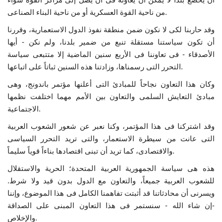
من ناحية القوة العسكرية أو من ناحية البناء الصناعى.
الفيديوهات
وقد حاربنا لكى لا نكون ضمن منطقة نفوذ الدول الاستعمارية، وقررنا
أن تكون سياستنا مستقلة تنبع من ضمير بلدنا، ولم نكن - أيها
الرعاة
الأصدقاء - فى تعاوننا فى الأربع سنين الماضية إلا متتبعى سياسة
التحرر التى رسمناها، وزادتنا هذه السنين ثباتاً على اتباعها.
الشركاء
وكان هذا التعاون نجاحاً للمبادئ التى أعلنها مؤتمر باندونج، وهى
مبادئ التعايش السلمى والتعاون بين الأمم مهما اختلفت نظمها
Gallery
الاجتماعية.
لغة
وقد اشتركنا فى هذا المؤتمر، وكنا نعبر عن شعور الشعوب العربية
التى عانت من سيطرة الاستعمار، والتى تريد التحرر السياسى
English
Swahili
español
والاقتصادى، كما تريد أن تبنى اقتصادها بناءاً قوياً سليماً.
French
Arabic
هذه هى سياسة الجمهورية العربية المتحدة؛ الحرية والاستقلال
للشعوب العربية جميعاً، والتعاون مع الدول بدون قيد ولا شرط.
ويسرنى أن محادثاتنا قد أثبتت تفاهمنا الكامل فى هذا الموضوع، وإننا
-إن شاء الله - سنستمر فى هذا التعاون المبنى على الصداقة
والإخلاص.