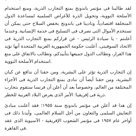
لقد طالبنا فى مؤتمر باندونج بمنع التجارب الذرية، ومنع استخدام
الأسلحة النووية، وتحويل الذرة للأغراض السلمية لمساعدة الدول
المتخلفة اقتصادياً، ونادينا فى باندونج بخفض السلاح حتى يمكن أن
تستخدم الأموال التى تصرف فى التسليح فى خدمة الإنسانية. وعندما
أعلنتم - يا سيادة الرئيس - عن قراركم بمنع التجارب الذرية فى
الاتحاد السوفيتى، أعلنت حكومة الجمهورية العربية المتحدة أنها تؤيد
هذا القرار، وتطالب الدول جميعها بتأييدكم، وتطالب بالاتفاق على منع
استخدام الأسلحة النووية.
إن التجارب الذرية تؤثر على البشرية، ومن حقنا أن ندافع عن كيان
البشرية، ومن حقنا أيضاً أن ننادى بمنع التجارب الذرية فى الأجزاء
المختلفة من العالم، وخصوصاً بعد أن أعلن أن فرنسا ستقوم بتجارب
ذرية فى إفريقيا؛ الأمر الذى يعرض البلاد العربية للخطر.
إن هذا قد أعلن فى مؤتمر باندونج سنة ١٩٥٥؛ فقد أعلنت مبادئ
التعايش السلمى والتعاون من أجل السلام العالمى، وأيدنا ذلك فى
أواخر عام ١٩٥٧ فى مؤتمر الشعوب الإفريقية - الآسيوية الذى عقد
فى القاهرة.