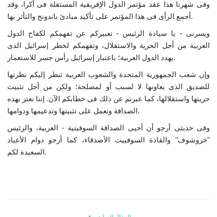
وفى شهرنا هذا عقد مؤتمر الدول الإفريقية المستقلة فى أكرا، وقد
أجمع الرأى فى هذا المؤتمر على تأكيد مبادئ باندونج والتأثر بها.
ويسرنى - يا سيادة الرئيس - تعبيركم عن تفهمكم لكفاح الدول
العربية من أجل الحرية والاستقلال، وتفهمكم لخطر إسرائيل الذى
يهدد الدول العربية؛ باعتبار إسرائيل رأس جسر للاستعمار.
وإن شعب الجمهورية المتحدة والشعوب العربية تنظر إليكم نظرتها
للصديق الذى يعاونها لا لسبب أو لمصلحة؛ ولكن من أجل تثبيت
حريتها واستقلالها، كما عبرتم عن ذلك فى خطابكم الآن. إننا نعتز بهذه
الصداقة ونعمل على تثبيتها وتدعيمها ودوامها.
وفى حديثى أرجو أن أحيى الصداقة السوفيتية - العربية، والرئيس
"خروشوف" والقادة السوفييت الأصدقاء، كما أرجو دوام الأعياد
السعيدة لكم.
المقال السابق