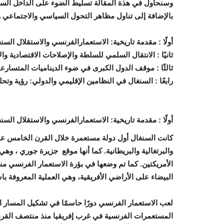
وسنحاول في هذة المقالة تسليط الضوء على الداخل السن
بالإضافة إلى تناول مظاهر التحول السياسي والاجتماعي و
أولًا : مقدمة تاريخية: الاستعمارالفرنسي والاستقلال السن
ثانيًا : الانتقال السلمي للسلطة والإصلاحات الاقتصادية 
ثالثًا : موقف الدول الكبرى في ضوء الديناميات المتسا
رابعًا : السنغال في النظامين الإقليمي والدولي: رؤية وتحل
أولًا : مقدمة تاريخية: الاستعمارالفرنسي والاستقلال السن
كانت السنغال أول دولة مستعمرة خلال القرن الخامس عشر 
والبرتغالية والبريطانية. كما أنها موقع
جزيرة جوري
، وهي 
الأمريكتين. كما تم وضعها في بؤرة الاستعمار الفرنسي من
البيضاء على الأراضي الأفريقية، وهي العملية المعروفة باس
لعب الاستعمار الفرنسي دورًا حاسمًا في تشكيل المسار ا
المستعمرات الفرنسية في غرب إفريقيا منذ منتصف القرن ا