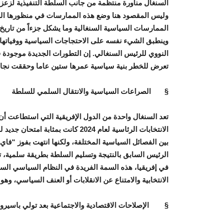
السنغال مناورة منتظمة من جانب السلطة التنفيذية لزعز
وليس المقصود هنا وضع هذه الممارسات في منظورها الصحي
الممارسات السياسية السنغالية وما يشكل جزءاً من تاريخ 
وينطبق الشيء نفسه على الاحتجاجات السياسية ووفياته
النووي للرئيس السنغالي. إن التطورات الجديدة موجودة في
تعرض للخطر بنية سياسية عمرها ستين عاما وحققت نجاحا 
§
الصراعات السياسية والانتقال السلمي للسلطة
تعد السنغال واحدة من الدول الإفريقية التي استطاعت أن
الانتخابات الرئاسية لعام 2024 كان
بين الفصائل السياسية المختلفة، ولكنها انتهت بفوز “فاي
الرئيس السابق بالنتيجة وتسليم السلطة بطريقة سلمية، 
في إفريقيا، هذه السمة الفريدة في النظام السياسي السن
الانتخابية والامتناع عن الانقلابات أو العنف السياسي، و
§
الإصلاحات الاقتصادية والاجتماعية بعد تولي باسيرو