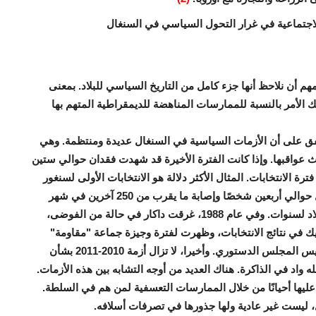
والاجتماعية في غرار التحول السياسي في السنغال
هم أن نلاحظ أنها جزء كامل من التاريخ السياسي للبلاد. بمعنى
ك الأمر بالنسبة للممارسات المناهضة للديمقراطية المتهم بها
نتفق على أن الأزمات السياسية في السنغال عديدة ومنتظمة. وهي
ث عواقبها. وإذا كانت الفترة الأخيرة قد شهدت فقدان حوالي ستين
رة الانتخابات. المثال الأكثر دلالة هو الانتخابات الأولى لسنغور
في عام 1963 والتي أدت إلى أعمال شغب أدت إلى مقتل حوالي أربعين شخصًا وإصابة ما يقرب من 250 آخرين في شهر
ديسمبر وحده. الأزمة السنغالية في مايو 1968 عرقلت البلاد لسنوات. وفي عام 1988، غرقت داكار في حالة من الفوضى،
 في نتائج الانتخابات، وظهرت لفترة وجيزة جماعة "مقاومة"
مسلحة. وأدت أزمة 1993 إلى الاغتيال السياسي لنائب رئيس المجلس الدستوري. وأخيرا، لا تزال أزمة 2010-2011 بشأن
 واد في الذاكرة. هناك العديد من أوجه التشابه بين هذه الأزمات.
 عليها أحيانًا من خلال الممارسات التعسفية لمن هم في السلطة.
 ليست غير عادية ولها جذورها في تصرفات أسلافه
.