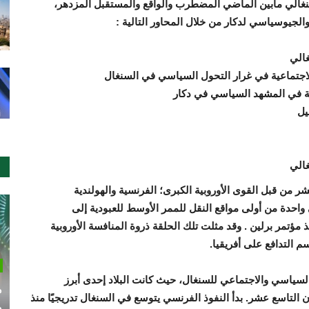
غالي مابين الماضي المضطرب والواقع والمستقبل المزدهر،
الجيوسياسي لدكار من خلال المحاور التالية
:
غالي
والاجتماعية في غرار التحول السياسي في السنغال
رعة في المشهد السياسي في دكار
يل
غالي
من قبل القوى الأوروبية الكبرى؛ الفرنسية والهولندية
واحدة من أولى مواقع النقل للممر
الأوسط
للعبودية إلى
ذ
مؤتمر
برلين
.
وقد مثلت تلك الحلقة ذروة المنافسة الأوروبية
م التدافع على أفريقيا
.
لسياسي والاجتماعي للسنغال، حيث كانت البلاد إحدى أبرز
م
لتاسع عشر. بدأ النفوذ الفرنسي يتوسع في السنغال تدريجيًا منذ
م