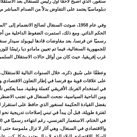
سنغور، الذي أصبح لاحقًا أول رئيس للسنغال بعد الاستقلا
دبلوماسيًا يعتمد على التفاوض بدلاً من الصدام المباشر م
وفي عام 1958، صوتت السنغال لصالح الانضمام إ
رسميًا عن فرنسا، بعد مفاوضات قادها ليوبولد سيدار سنغ
للجمهورية السنغالية، فيما تم تعيين مامادو ديا رئيسًا للو
غرب إفريقيا، حيث كان من أوائل حالات الاستقلال السلمي
وعطفًا على سُبق ذكره، خلال السنوات التالية للاستقلال
على علاقات قوية مع فرنسا في إطار التعاون الاقتصادي 
في استخدام الفرنك الأفريقي كعملة وطنية، مما يعكس تأث
ومن الناحية السياسية، نجحت السنغال في تجنب الاضطرابا
بفضل القيادة الحكيمة لسنغور الذي حافظ على استقرار 
لفترة طويلة، قبل أن يبدأ في تبني إصلاحات تدريجية نحو ا
والاقتصادي في السنغال، وهي آثار لا تزال ملموسة حتى الي
الهيكل الاقتصادي للبلاد الذي لا يزال يعتمد بشكل كبير على