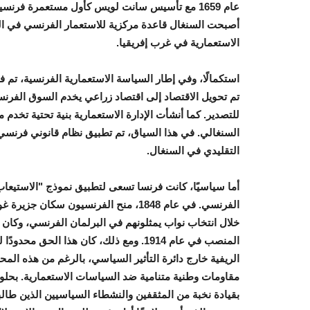
عام 1659 مع تأسيس سانت لويس كأول مستعمرة فرنس
أصبحت السنغال قاعدة مركزية للاستعمار الفرنسي في ال
الاستعمارية في غرب إفريقيا.
استكمالًا، و
في إطار السياسة الاستعمارية الفرنسية، تم
تم تحويل الاقتصاد إلى اقتصاد زراعي يخدم السوق الفرن
للتصدير. كما أنشأت الإدارة الاستعمارية بنية تحتية تخدم 
السنغالي. في هذا السياق، تم تطبيق نظام قانوني فرنسي
التقليدي في السنغال.
أما سياسيًا، كانت فرنسا تسعى لتطبيق نموذج "الاستيع
الفرنسي. في عام 1848، منح الفرنسيون
خلال انتخاب نواب يمثلونهم في البرلمان الفرنسي، وكان الس
المنصب في عام 1914. ومع ذلك، كان هذا ا
الريفية خارج دائرة التأثير السياسي، بالرغم من هذه الم
مقاومات وطنية متنامية ضد السياسات الاستعمارية. بحل
بقيادة نخبة من المثقفين والنشطاء السياسيين الذين طالبوا