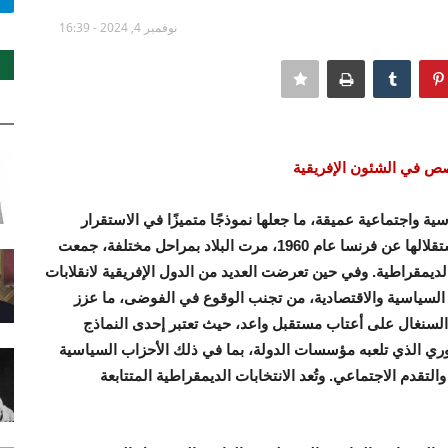
نوفمبر 4, 2024 - 16:39
ص في الشئون الإفريقية
ة واجتماعية عميقة، ما جعلها نموذجًا متميزًا في الاستقرار
السياسي والديمقراطية في منطقة غرب إفريقيا. فمنذ استقلالها عن فرنسا عام 1960، مرت البلاد بمراحل مختلفة، جمعت
ديمقراطية. وفي حين تعرضت العديد من الدول الإفريقية لانقلابات
السياسية والاقتصادية، من تجنب الوقوع في الفوضى، ما عزز
 السنغال على أعتاب مستقبل واعد، حيث تعتبر إحدى النماذج
وري الذي تلعبه مؤسسات الدولة، بما في ذلك الأحزاب السياسية
قدم الاجتماعي. وتُعد الانتخابات الديمقراطية المتتابعة