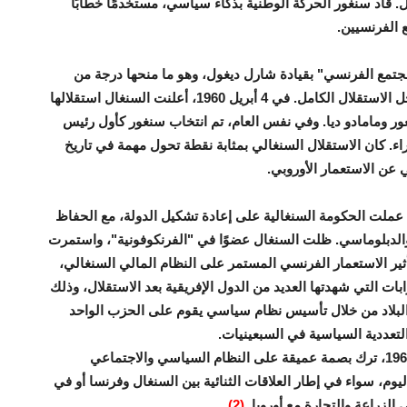
ل. قاد سنغور الحركة الوطنية بذكاء سياسي، مستخدمًا خطابًا
ع الفرنسيين.
لى "المجتمع الفرنسي" بقيادة شارل ديغول، وهو ما منحها درجة من
الحكم الذاتي. ومع ذلك، استمرت الضغوط الداخلية من أجل الاستقلال الكامل. في 4 أبريل 1960، أعلنت السنغال استقلالها
ور ومامادو ديا. وفي نفس العام، تم انتخاب سنغور كأول رئيس
زراء. كان الاستقلال السنغالي بمثابة نقطة تحول مهمة في تاريخ
 عن الاستعمار الأوروبي.
، عملت الحكومة السنغالية على إعادة تشكيل الدولة، مع الحفاظ
والدبلوماسي. ظلت السنغال عضوًا في "الفرنكوفونية"، واستمرت
ير الاستعمار الفرنسي المستمر على النظام المالي السنغالي،
ت التي شهدتها العديد من الدول الإفريقية بعد الاستقلال، وذلك
البلاد من خلال تأسيس نظام سياسي يقوم على الحزب الواحد
لتعددية السياسية في السبعينيات.
في الختام، الاستعمار الفرنسي، رغم انتهاءه رسميًا في 1960، ترك بصمة عميقة على النظام السياسي والاجتماعي
وم، سواء في إطار العلاقات الثنائية بين السنغال وفرنسا أو في
 الزراعة والتجارة مع أوروبا.
(2)