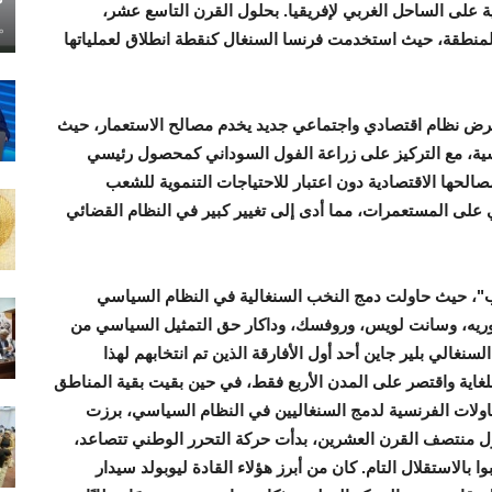
ية على الساحل الغربي لإفريقيا. بحلول القرن التاسع عشر،
ماي
منطقة، حيث استخدمت فرنسا السنغال كنقطة انطلاق لعملياتها
 فرض نظام اقتصادي واجتماعي جديد يخدم مصالح الاستعمار، حيث
سية، مع التركيز على زراعة الفول السوداني كمحصول رئيسي
مصالحها الاقتصادية دون اعتبار للاحتياجات التنموية للشعب
 على المستعمرات، مما أدى إلى تغيير كبير في النظام القضائي
اب"، حيث حاولت دمج النخب السنغالية في النظام السياسي
 سكان جزيرة غوريه، وسانت لويس، وروفسك، وداكار حق التمثيل السياسي من
نغالي بلير جاين أحد أول الأفارقة الذين تم انتخابهم لهذا
لحق محدودًا للغاية واقتصر على المدن الأربع فقط، في حين بقيت بقية المناطق
حاولات الفرنسية لدمج السنغاليين في النظام السياسي، برزت
ول منتصف القرن العشرين، بدأت حركة التحرر الوطني تتصاعد،
 بالاستقلال التام. كان من أبرز هؤلاء القادة ليوبولد سيدار