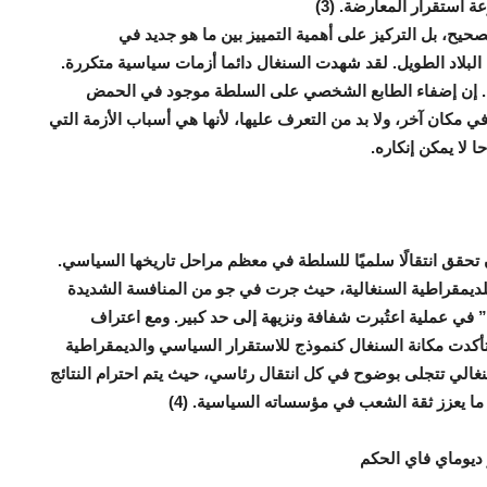
عة استقرار المعارضة
.
(3)
ح، بل التركيز على أهمية التمييز بين ما هو جديد في
البلاد الطويل. لقد شهدت السنغال دائما أزمات سياسية متكررة.
ا. إن إضفاء الطابع الشخصي على السلطة موجود في الحمض
 مكان آخر، ولا بد من التعرف عليها، لأنها هي أسباب الأزمة التي
لا يمكن إنكاره
.
 تحقق انتقالًا سلميًا للسلطة في معظم مراحل تاريخها السياسي.
ت بمثابة امتحان جديد للديمقراطية السنغالية، حيث جرت في جو من المنافسة الشديدة
” في عملية اعتُبرت شفافة ونزيهة إلى حد كبير. ومع اعتراف
تأكدت مكانة السنغال كنموذج للاستقرار السياسي والديمقراطية
غالي تتجلى بوضوح في كل انتقال رئاسي، حيث يتم احترام النتائج
هو ما يعزز ثقة الشعب في مؤسساته السياسية
.
(4)
 ديوماي فاي الحكم