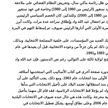
في ظل رئاسة ماكي سال، وتحريض النظام القضائي على ملاحقة
الخصم من أجل استبعاده ثم العفو عنه، يجد أصوله في عهد سنغور (الرئيس من 1960 إلى 1980) وخاصة في عهد سنغور
(الرئيس من 1960 إلى 1980) برئاسة عبده ضيوف (رئيس من 1980 إلى 2000). وللتذكير، كان الخصم السياسي الرئيسي
لعبدو ضيوف هو عبد الله واد (الرئيس من 2000 إلى 2012). تم اعتقال عبد الله واد وإطلاق سراحه عدة مرات. وكانت أبرز
لك التي جرت في عامي 1988 و1993. وفي المرة الأولى التي أدارها الرئيس ضيوف، تم إسقاط التهم في المرة
ك العديد من المؤسسات، على خلفية المصلحة الانتخابية. وبذلك،
اء منصب رئيس الوزراء في عام 2019، رغم أن ذلك لم يكن جزءاً من وعوده الانتخابية، قبل أن يعيدها في عام
.
 لولاية ثالثة على التوالي، رغم نص الدستور، فإن عبد الله واد
 بدوره صفحة أخرى في كتاب الأساليب التي استخدمها أسلافه.
يقال أحيانًا أن محاولة تأجيل الانتخابات إلى عام 2024 هي الأولى منذ انتخابات عام 1963، ومع ذلك، يجب التأكيد على أن
 منذ استقلالها. تعتمد البلاد على تأجيل الانتخابات التي بدأها
 لم يؤجلا قط الانتخابات الرئاسية، فقد قام كل منهما بتأجيل
بية محرجة. وكانت هذه هي حال عبده ضيوف في الانتخابات البلدية
في عام 1995، وعبد الله واد في الانتخابات التشريعية في عام 2006. وعلى نطاق أوسع، يشكل تعطيل الانتخابات في