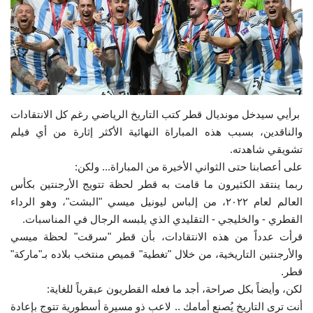
إرث جمال عبدالناصر
أخبار
شروط وأحكام منحة ناصر للقيادة الدولية
برأيي سيدخل مونديال قطر كتب التاريخ الرياضي رغم كل الانتقادات
منحة ناصر للقيادة الدولية
والناقدين، بسبب هذه المباراة النهائية الأكثر إثارة من أي فيلم
تشويقي شاهدته.
مرجعياتنا
على أعصابنا حتى الثواني الأخيرة من المباراة... ولكن:
ربما ينتقد الكثيرون ما قامت به قطر لحظة تتويج الأرجنتين بكأس
المواطن العالمي
العالم لعام ٢٠٢٢، من إلباس ليونيل ميسي "البشت"، وهو الرداء
القطري - والخليجي - التقليدي الذي يلبسه الرجال في المناسبات.
قرأت
عدداً من هذه الانتقادات، بأن قطر "سرقت" لحظة ميسي
الرواد
والأرجنتين التاريخية، من خلال "تغطية" قميص منتخب بلاده بـ"ماركة"
قطر.
فرص
لكن، وأيضاً بكل صراحة، أجد ما فعله القطريون عبقرياً للغاية:
أنت ترى التاريخ يُصنع أمامك .. لاعب ذو مسيرة أسطورية تتوج بإعادة
وثائق