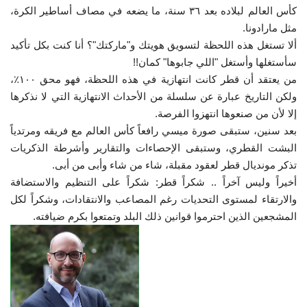
كأس العالم لبلاده بعد ٣٦ سنة، ما يضعه في مصاف أساطير الكرة،
مثل مارادونا.
الفيديوهات
ألا تستغل هذه اللحظة لتسويق هويتك و"ماركتك"؟ أنا كنت بكل تأكيد
سأستغلها وأستغل "اللي جابوها" كمان!!
الرعاة
من يعتقد أن قطر كانت انتهازية في هذه اللحظة، فهو محق ١٠٠
٪
،
ولكن التاريخ عبارة عن سلسلة من الأحداث الانتهازية التي لا نذكرها
الشركاء
إلا لأن من صنعوها انتهزوا الفرصة.
بعد سنين، ستبقى صورة ميسي رافعاً كأس العالم مع فريقه ومرتدياً
Gallery
البشت القطري، وستبقى الإحصاءات والتقارير وأشرطة الذكريات
تذكر مونديال قطر لعقود مقبلة، شاء من شاء وأبى من أبى.
لغة
أخيراً وليس آخراً .. شكراً قطر: شكراً على التنظيم والاستضافة
español
Swahili
English
والارتقاء لمستوى التحديات رغم المصاعب والانتقادات، وشكراً لكل
المشجعين الذين احترموا قوانين ذلك البلد وتمتعوا بكرم ضيافته.
Arabic
French