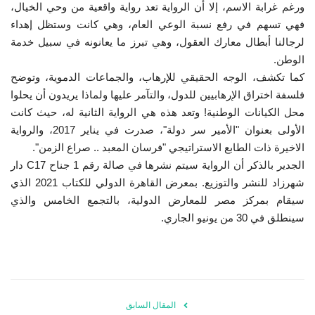
ورغم غرابة الاسم، إلا أن الرواية تعد رواية واقعية من وحي الخيال،
إرث جمال عبدالناصر
فهي تسهم في رفع نسبة الوعي العام، وهي كانت وستظل إهداء
لرجالنا أبطال معارك العقول، وهي تبرز ما يعانونه في سبيل خدمة
الوطن.
أخبار
كما تكشف، الوجه الحقيقي للإرهاب، والجماعات الدموية، وتوضح
فلسفة اختراق الإرهابيين للدول، والتآمر عليها ولماذا يريدون أن يحلوا
شروط وأحكام منحة ناصر للقيادة الدولية
محل الكيانات الوطنية! وتعد هذه هي الرواية الثانية له، حيث كانت
الأولى بعنوان "الأمير سر دولة"، صدرت في يناير 2017، والرواية
منحة ناصر للقيادة الدولية
الاخيرة ذات الطابع الاستراتيجي "فرسان المعبد .. صراع الزمن".
الجدير بالذكر أن الرواية سيتم نشرها في صالة رقم 1 جناح C17 دار
مرجعياتنا
شهرزاد للنشر والتوزيع. بمعرض القاهرة الدولي للكتاب 2021 الذي
سيقام بمركز مصر للمعارض الدولية، بالتجمع الخامس والذي
المواطن العالمي
سينطلق في 30 من يونيو الجاري.
الرواد
فرص
المقال السابق
وثائق