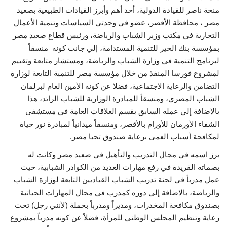
منحة ناصر للقيادة الدولية، أحد أهم وأبرز القيادات الطبيعية بصعيد
إرث جمال عبدالناصر
مصر ، محافظة الأقصر، عضو في وحدتي السياسات وتنمية الأعمال
التجارية في مكتب وزير الشباب والرياضة، ورئيس قطاع صعيد مصر
أخبار
بمؤسسة بنك الخير للتنمية المستدامة، إلي جانب كونه منسقاً
لبرنامج التنمية في وزارة الشباب والرياضة، ومستشار متابعة وتقييم
شروط وأحكام منحة ناصر للقيادة الدولية
لمشروع فورسا المنفذ من خلال مؤسسة مصر للتنمية التابعة لوزارة
التضامن والرعاية الاجتماعية، فضلا عن كونه الأمين العام لبرلمان
منحة ناصر للقيادة الدولية
الشباب المصري، ومنسقاً للمبادرة الوزارية للشباب الرائد، هذا
بالاضافة إلي عمله السابق بقسم العلاقات العامة في مستشفى
مرجعياتنا
الشفاء الأورمان للأورام بالأقصر، ومنسقاً ميدانياً لمبادرة نور حياة
لمكافحة أسباب العمى برعاية صندوق تحيا مصر.
المواطن العالمي
برز اسمه في مجال التدريب والتأهيل في صعيد مصر وكانت له
بصماته الفريدة في رفع مهارات العديد من الكوادر الشبابية، حيث
الرواد
عمل مدرباً في لجنة تدريب الشباب القياديين التابعة لوزارة الشباب
والرياضة، بالاضافة إلي دوره كمدرب في مجال المهارات الحياتية
فرص
بصندوق مكافحة المخدرات، ومديراً ومدرباً بحملة (لأنني رجل) تحت
رعاية وتنظيم المجلس الوطني للمرأة، فضلاً عن كونه مدرباً بمشروع
وثائق