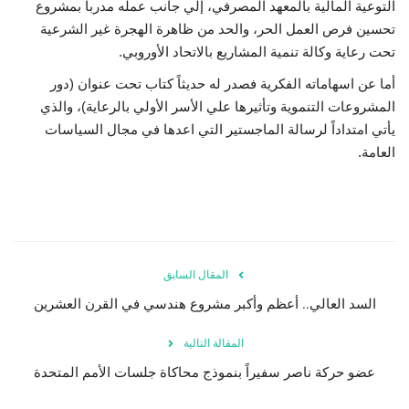
التوعية المالية بالمعهد المصرفي، إلي جانب عمله مدرباً بمشروع
تحسين فرص العمل الحر، والحد من ظاهرة الهجرة غير الشرعية
الفيديوهات
تحت رعاية وكالة تنمية المشاريع بالاتحاد الأوروبي.
أما عن اسهاماته الفكرية فصدر له حديثاً كتاب تحت عنوان (دور
الرعاة
المشروعات التنموية وتأثيرها علي الأسر الأولي بالرعاية)، والذي
يأتي امتداداً لرسالة الماجستير التي اعدها في مجال السياسات
الشركاء
العامة.
Gallery
لغة
español
Swahili
English
المقال السابق
Arabic
French
السد العالي.. أعظم وأكبر مشروع هندسي في القرن العشرين
المقالة التالية
عضو حركة ناصر سفيراً بنموذج محاكاة جلسات الأمم المتحدة