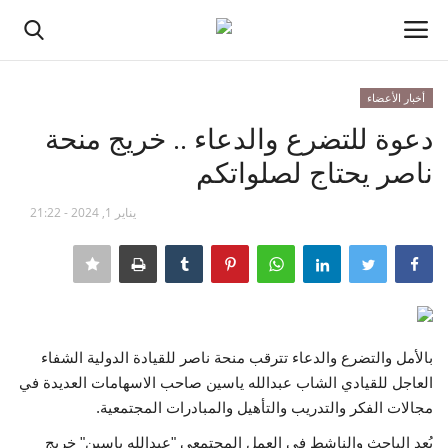
أخبار الأعضاء
تسجيل الدخول
تسجيل
دعوة للتضرع والدعاء .. خريج منحة
ناصر يحتاج لصلواتكم
الصفحة الرئيسية
يناير 1, 2024 - 21:22
منتدى ناصر الدولي
مدرسة الطليعة الوطنية
حركة ناصر الشبابية
بالأمل والتضرع والدعاء تترقب منحة ناصر للقيادة الدولية الشفاء
مصر
العاجل للقيادي الشاب عبدالله ياسين صاحب الاسهامات العديدة في
مجالات الفكر والتدريب والتأهيل والمبادرات المجتمعية.
فريق العمل
يُعد الباحث والناشط في العمل المجتمعي "عبدالله ياسين" خريج