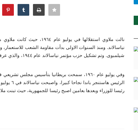
شيلمبوى. وتم تشكيل 
وفي يوليو عام ١٩٦٠، سمحت بريطانيا بتأسيس مجلس ت