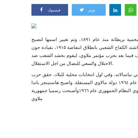
تويتر
فيسبوك
نالت ملاوي استقلالها في يوليو عام ١٩٦٤، حيث كانت ملاوي محمية بريطانة منذ عام ١٨٩١، وتم تغيير اسمها لتصبح
نياسالاند. ومنذ السنوات الاولى بدأت مقاومة الشعب للاستعمار، واشتد الكفاح الشعبي بانطلاق انتفاضة ١٩١٥، بقيادة جون
حزب مؤتمر نياسالاند عام ١٩٤٤، والذي عرف فيما بعد بحزب مؤتمر ملاوي، ليقوم بحشد الشعب ضد
الاحتلال والسعي للنضال من اجل الاستقلال.
شريعي في نياسالاند، وفي اول انتخابات محلية للبلاد، حقق حزب
الرئيس هاستنجر باندا نجاحا كبيرا، واصبحت نياسالاند في ٦ يوليو عام ١٩٦٤ دولة مالاوي المستقلة. واصبح هاستينجز باندا
رئيسا للوزراء وبعدها بعامين اصبح رئيسا للجمهورية، حيث تبنت ملاوي النظام الجمهوري عام ١٩٦٦وأصبحت رسميا جمهورية
ملاوي