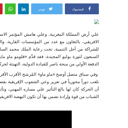
فيسبوك
تويتر
علي أرض المملكة المغربية، وعلي هامش المؤتمر الاست
الافريقي، بالتعاون مع عدد من المؤسسات القارية، والتي 
للشراكة من أجل التنمية، تحت رعاية الملك محمد السا
السبعون لثورة يوليو المجيدة، فقد قدَّم «فلومو ماو ماي
الدفعة الأولي من منحة ناصر للقيادة الدولية، التهنئة لحرك
وفي سياق متصل أوضح «ماو ماو» المُرشح الأقرب الأقرب ل
تلعب دوراً محورياً في تعزيز وعي الشعوب الإفريقية بقضا
أن الحركة كان لها بالغ التأثير علي مساره المهني، وتأث
الشباب من قوة وإرادة نضمن بها أن تكون النهضة الافريقية