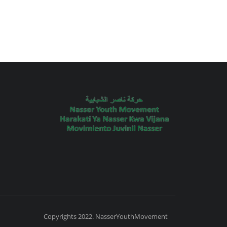
Copyrights 2022. NasserYouthMovement