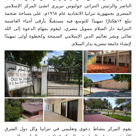
الناصر والرئيس التنزاني جوليوس نيريري انشئ المركز الإسلامي
إرث جمال عبدالناصر
المصري بجمهورية تنزانيا الاتحادية عام ١٩٦٨م، على مساحة ضخمة
تبلغ ١٢هكتارًا تمهيدًا للتوسع فيه مستقبلًا بأرقى أحياء العاصمة
أخبار
التنزانية دار السلام بتمويل مصري، ليقوم بمهام الدعوة إلى الله
تعالى ونشر تعاليم الدين الإسلامي السمحة وكخطوة أولى تمهيدًا
شروط وأحكام منحة ناصر للقيادة الدولية
لإنشاء جامعة مصرية بدار السلام.
منحة ناصر للقيادة الدولية
مرجعياتنا
المواطن العالمي
الرواد
فرص
يقوم المركز بنشاط دعوى وتعليمي في تنزانيا وكل دول الشرق
وثائق