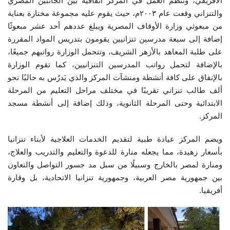
الأفريقي، وتنظم العمل في المركز اتفاقية بين الجانبين المصري
والتنزاني وقعت عام ٢٠٠٣م، حيث يقوم عليه مجموعة مختارة بعناية
الفيديوهات
من مبعوثي وزارة الأوقاف المصرية ويبلغ عددهم أحد عشر مبعوثًا
إضافة إلى سبعة مدرسين تنزانيين يقومون بتدريس المواد المقررة
الرعاة
على طلبة المعاهد بالأزهر الشريف، وتتحمل الوزارة رواتبهم جميعًا،
بالإضافة لتحمل رواتب المدرسين التنزانيين، كما تقوم الوزارة
الشركاء
بالإنفاق على كافة أنشطة ومنشآت المركز والذي يَدرُس به حاليًا نحو
ألف طالب تنزاني تقريبًا في مختلف مراحل التعليم من المرحلة
Gallery
الابتدائية وحتى المرحلة الثانوية، وذلك إضافة إلى أنشطة مسجد
المركز.
لغة
ويضم المركز عيادة طبية لتقديم الخدمات العلاجية لأبناء تنزانيا
español
Swahili
English
بأسعار زهيدة، مما يجعله منارة للدعوة والتعليم والتدريب والعلاج،
ومنارة لمصر بالخارج وسبيلًا من سبل مد جسور التواصل والتعاون
Arabic
French
بين جمهورية مصر العربية، وجمهورية تنزانيا الاتحادية، بل وقارة
أفريقيا.