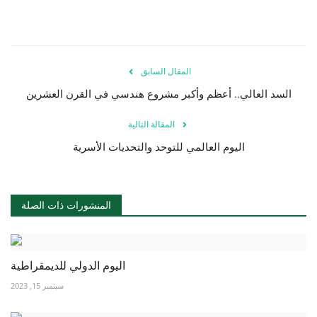
الفيديوهات
الرعاة
المقال السابق
السد العالي.. أعظم وأكبر مشروع هندسي في القرن العشرين
الشركاء
المقالة التالية
Gallery
اليوم العالمي للتوحد والتحديات الأسرية
لغة
English
Swahili
español
المنشورات ذات الصلة
French
Arabic
اليوم الدولي للديمقراطية
سبتمبر 15, 2023