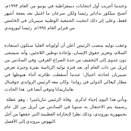
وعندما أجريت أول انتخابات ديمقراطية في يونيو من العام ١٩٩٣م،
إرث جمال عبدالناصر
أصبح ميلكور نداداير رئيسا ولكن سرعان ما اغتيل بعد بضعة أشهر
فقط، وعلى إثر ذلك انتخبت الجمعية الوطنية سيبريان في الخامس
أخبار
من فبراير العام ١٩٩٤م رئيسا لبوروندي.
شروط وأحكام منحة ناصر للقيادة الدولية
وعقب توليه منصب الرئيس أعلن أن أولوياته العليا ستكون استعادة
السلام، وتعزيز حقوق الإنسان، وإعادة توطين اللاجئين، وأنه سيسعى
منحة ناصر للقيادة الدولية
دون جدوى إلى التخفيف من حدة الصراع العرقي. وفي السادس من
إبريل من ذات العام أى بعد فترة توليه الرئاسة بفترة وجيزة تعرض
مرجعياتنا
سيبريان لحادثة اغتيال؛ عندما أٌسقطت طائرته أثناء هبوطها في
مطار كيغالي الدولي في رواندا وكان معه الرئيس الرواندي جوفينال
المواطن العالمي
هابياريمانا وتوفي أيضا في هذا الحادث.
ويأتي هذا اليوم إحياء لذكرى وفاة الرئيس نتارياميرا ، وهو عطلة
الرواد
رسمية يتم الاحتفال به سنويا في السادس من أبريل من كل عام
بجمهورية بوروندي، وذلك نظرا لإنجازاته العظيمة التي حققها من أجل
فرص
النهوض ببروندي إلى الأفضل.
وثائق