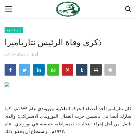
أيام عالمية
تسجيل
تسجيل الدخول
ذكرى وفاة الرئيس نتارياميرا
الصفحة الرئيسية
أبريل 6, 2025 - 00:15
منتدى ناصر الدولي
مدرسة الطليعة الوطنية
حركة ناصر الشبابية
كان نتارياميرا أحد أعضاء الحركة الطلابية ببوروندي عام ١٩٧٩م، كما
مصر
شارك أيضا في تأسيس حزب العمال البوروندي الاشتراكي؛ والذى
ناضل من أجل إجراء انتخابات ديمقراطية حقيقية في بوروندي عام
فريق العمل
١٩٩٣م، واستطاع أن يحقق ذلك.