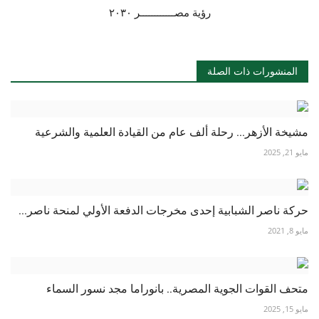
رؤية مصــــــــــــر ٢٠٣٠
الفيديوهات
الرعاة
المنشورات ذات الصلة
الشركاء
مشيخة الأزهر... رحلة ألف عام من القيادة العلمية والشرعية
Gallery
مايو 21, 2025
لغة
español
Swahili
English
حركة ناصر الشبابية إحدى مخرجات الدفعة الأولي لمنحة ناصر...
مايو 8, 2021
Arabic
French
متحف القوات الجوية المصرية.. بانوراما مجد نسور السماء
مايو 15, 2025