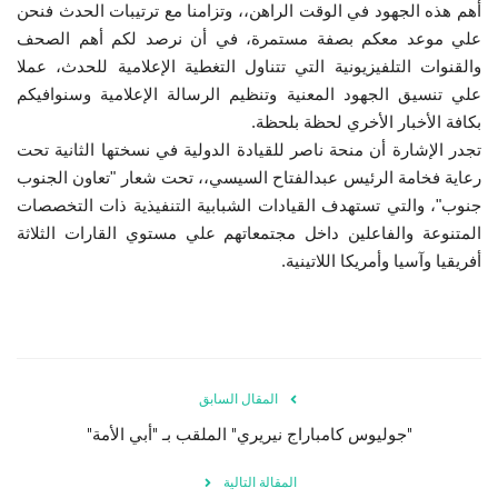
أهم هذه الجهود في الوقت الراهن،، وتزامنا مع ترتيبات الحدث فنحن
إرث جمال عبدالناصر
علي موعد معكم بصفة مستمرة، في أن نرصد لكم أهم الصحف
والقنوات التلفيزيونية التي تتناول التغطية الإعلامية للحدث، عملا
علي تنسيق الجهود المعنية وتنظيم الرسالة الإعلامية وسنوافيكم
أخبار
بكافة الأخبار الأخري لحظة بلحظة.
تجدر الإشارة أن منحة ناصر للقيادة الدولية في نسختها الثانية تحت
شروط وأحكام منحة ناصر للقيادة الدولية
رعاية فخامة الرئيس عبدالفتاح السيسي،، تحت شعار "تعاون الجنوب
جنوب"، والتي تستهدف القيادات الشبابية التنفيذية ذات التخصصات
منحة ناصر للقيادة الدولية
المتنوعة والفاعلين داخل مجتمعاتهم علي مستوي القارات الثلاثة
أفريقيا وآسيا وأمريكا اللاتينية.
مرجعياتنا
المواطن العالمي
الرواد
المقال السابق
"جوليوس كامباراج نيريري" الملقب بـ "أبي الأمة"
فرص
المقالة التالية
وثائق