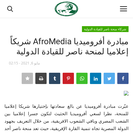
شركاء منحة ناصر للقيادة الدولية
تسجيل الدخول
تسجيل
مبادرة أفروميديا AfroMedia شريكاً
إعلاميا لمنحة ناصر للقيادة الدولية
الصفحة الرئيسية
مايو 6, 2021 - 02:15
مدرسة الطليعة الوطنية
منتدى ناصر الدولي
حركة ناصر الشبابية
عبّرت مبادرة أفروميديا عن بالغ سعادتها بإختيارها شريكا إعلاميا
مصر
للمنحة، نظرا لسعي أفروميديا الحثيث لتكون جسرا إعلاميا بين
الشعب المصري وباقي الشعوب الافريقية، من خلال التعريف بجهود
فريق العمل
الدولة المصرية تجاه تنمية القارة الإفريقية، حيث تعد منحة ناصر أحد