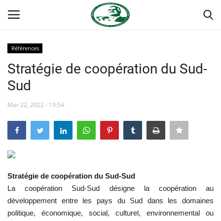
Références
Login
Register
Stratégie de coopération du Sud-
Sud
Accueil
Mar 22, 2022 - 19:54
Forum international Nasser
Terms & Conditions
Contact
Stratégie de coopération du Sud-Sud
Héritage de Gamal Abdel Nasser
La coopération Sud-Sud désigne la coopération au
développement entre les pays du Sud dans les domaines
L'Égypte
politique, économique, social, culturel, environnemental ou