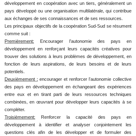
développement en coopération avec un tiers, généralement un
pays développé ou une organisation multilatérale, qui contribue
L'exposition
aux échanges de ses connaissances et de ses ressources.
Les principaux objectifs de la coopération Sud-Sud se résument
Références
comme suit :
Premièrement:
Encourager l’autonomie des pays en
Gallery
développement en renforçant leurs capacités créatives pour
trouver des solutions à leurs problèmes de développement, en
Nos Partenaires
fonction de leurs aspirations, de leurs besoins et de leurs
potentiels.
opportunités
Deuxièmement :
encourager et renforcer l'autonomie collective
des pays en développement en échangeant des expériences
Language
entre eux et en tirant parti de leurs ressources techniques
combinées, en œuvrant pour développer leurs capacités à se
English
Swahili
español
compléter.
French
Arabic
Troisièmement:
Renforcer la capacité des pays en
développement à identifier et analyser conjointement les
questions clés afin de les développer et de formuler des