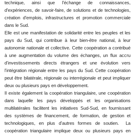
technique, ainsi que l’échange de connaissances,
d’expériences, de savoir-faire, de solutions et de technologies,
Les auspices
création d’emplois, infrastructures et promotion commerciale
dans le Sud.
Mouvement de la jeunesse de
Elle est une manifestation de solidarité entre les peuples et les
Nasser
pays du Sud, qui contribue à leur bien-être national, à leur
autonomie nationale et collective. Cette coopération a contribué
La Bourse Nasser pour le leadership
à une augmentation du volume des échanges, un flux accru
international
d'investissements directs étrangers et une évolution vers
l'intégration régionale entre les pays du Sud. Cette coopération
Actualités
peut être bilatérale, régionale ou interrégionale et peut impliquer
deux ou plusieurs pays en développement.
Équipe de travail
Il existe également la coopération triangulaire, une coopération
dans laquelle les pays développés et les organisations
Les pionniers
multilatérales facilitent les initiatives Sud-Sud, en fournissant
des systèmes de financement, de formation, de gestion et
Le citoyen mondial
technologiques, en plus d'autres formes de soutien. La
coopération triangulaire implique deux ou plusieurs pays en
Documents