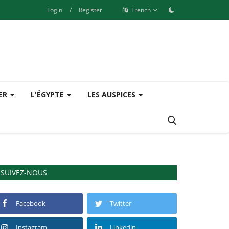
Login
/
Register
French
SER
L'ÉGYPTE
LES AUSPICES
SUIVEZ-NOUS
Facebook
Twitter
Instagram
Linkedin