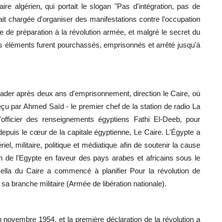
ulaire algérien, qui portait le slogan "Pas d'intégration, pas de
était chargée d'organiser des manifestations contre l'occupation
ire de préparation à la révolution armée, et malgré le secret du
s éléments furent pourchassés, emprisonnés et arrêté jusqu'à
vader après deux ans d'emprisonnement, direction le Caire, où
çu par Ahmed Saïd - le premier chef de la station de radio La
'officier des renseignements égyptiens Fathi El-Deeb, pour
epuis le cœur de la capitale égyptienne, Le Caire. L'Égypte a
el, militaire, politique et médiatique afin de soutenir la cause
ion de l'Egypte en faveur des pays arabes et africains sous le
Bella du Caire a commencé à planifier Pour la révolution de
et sa branche militaire (Armée de libération nationale).
n novembre 1954, et la première déclaration de la révolution a