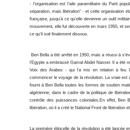
- l'organisation est l'aile paramilitaire du Parti pop
séparation, mais libération" - et cette organisation 
française, jusqu'à ce qu'elle devienne un outil milita
mouvement, elle fut découverte en mars 1950, et se
ce qu'il soit finalement dissous.
Ben Bella a été arrêté en 1950, mais a réussi à s'é
l'Egypte a embrassé Gamal Abdel Nasser. Il a été re
Voix des Arabes - qui l'a mis en relation à feu l
commencer le voyage de la révolution. La vraie est d
fourni à Ben Bella toutes les formes de soutien matéri
algérienne, dans le cadre de la politique de libérat
contrôle des puissances coloniales.En effet, Ben 
libération, où il a créé le National Front de libération 
La première étincelle de la révolution a été lancée e