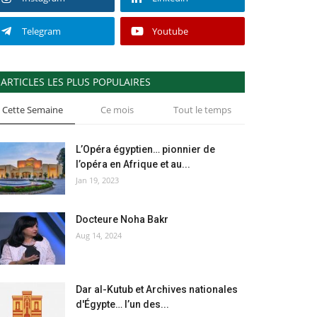
Telegram
Youtube
ARTICLES LES PLUS POPULAIRES
Cette Semaine
Ce mois
Tout le temps
L’Opéra égyptien… pionnier de
l’opéra en Afrique et au...
Jan 19, 2023
Docteure Noha Bakr
Aug 14, 2024
Dar al-Kutub et Archives nationales
d'Égypte… l’un des...