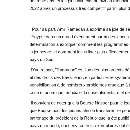
de trente ans, et les plus influents au niveau mondial
2022 après un processus très compétitif parmi plus 
Pour sa part, Amr Ramadan a exprimé sa joie de se j
l'Égypte dans un grand événement parmi des jeunes le
détermination à expliquer comment les programmes 
la jeunesse, et comment les utiliser plus efficacemen
pays du Sud.
D'autre part, "Ramadan" est l'un des plus ardents déf
et des droits des travailleurs, en particulier le systèm
sensibilisation à de nombreux problèmes cruciaux à tr
crise économique mondiale, la crise alimentaire et de
Il convient de noter que la Bourse Nasser pour le leade
que Bourse pour les jeunes afin de transférer l'expé
patronage du président de la République, a été publ
pays du monde, dont environ trois exemplaires ont été