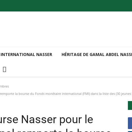
 INTERNATIONAL NASSER
HÉRITAGE DE GAMAL ABDEL NAS
embres
remporte la bourse du Fonds monétaire international (FMI) dans la liste des (30 jeunes 
urse Nasser pour le