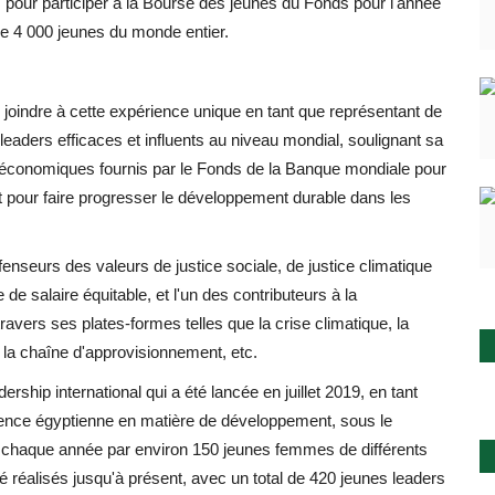
 , pour participer à la Bourse des jeunes du Fonds pour l'année
de 4 000 jeunes du monde entier.
oindre à cette expérience unique en tant que représentant de
aders efficaces et influents au niveau mondial, soulignant sa
économiques fournis par le Fonds de la Banque mondiale pour
t pour faire progresser le développement durable dans les
enseurs des valeurs de justice sociale, de justice climatique
e de salaire équitable, et l'un des contributeurs à la
avers ses plates-formes telles que la crise climatique, la
 la chaîne d'approvisionnement, etc.
rship international qui a été lancée en juillet 2019, en tant
rience égyptienne en matière de développement, sous le
ié chaque année par environ 150 jeunes femmes de différents
 réalisés jusqu'à présent, avec un total de 420 jeunes leaders