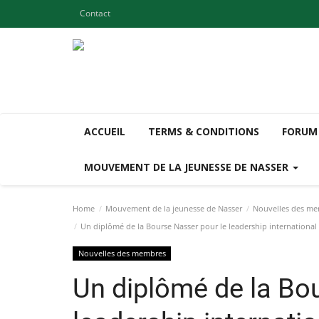
Contact
ACCUEIL
TERMS & CONDITIONS
FORUM
MOUVEMENT DE LA JEUNESSE DE NASSER
Home
Mouvement de la jeunesse de Nasser
Nouvelles des m
Un diplômé de la Bourse Nasser pour le leadership international 
Nouvelles des membres
Un diplômé de la Bo