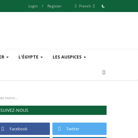
Login
/
Register
French
SER
L'ÉGYPTE
LES AUSPICES
de moins...
SUIVEZ-NOUS
Facebook
Twitter