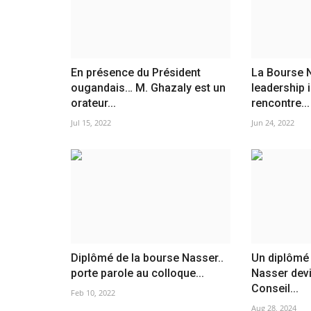
En présence du Président
La Bourse N
ougandais… M. Ghazaly est un
leadership 
orateur...
rencontre...
Jul 15, 2022
Jun 24, 2022
Diplômé de la bourse Nasser..
Un diplômé 
porte parole au colloque...
Nasser dev
Conseil...
Feb 10, 2022
Aug 28, 2024