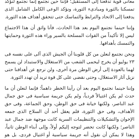
معانى قوية تدفعنا إلى المستقبل؛ فإننا حين نجتمع إنما نجتمع لنؤكد
تمسكنا بالثورة ومبادىء الثورة، ونؤكد الوعى الكامل الشامل الذى
إرث جمال عبدالناصر
يدفعنا إلى الاتحاد والترابط والتماسك حتى تتحقق أهداف هذه الثورة.
أخبار
وإننا حينما نجتمع اليوم بعد هذا الحادث، فأنا واثق أن هذا الاجتماع
ليس إلا تأكيداً من القوات المسلحة بالسير وراء هذه الثورة وحمايتها
شروط وأحكام منحة ناصر للقيادة الدولية
والتمسك بأهدافها.
ونحن نجتمع لنعلن من كل قلوبنا أن الجيش الذى آلى على نفسه فى
منحة ناصر للقيادة الدولية
٢٣ يوليو أن يخرج ليحمى الشعب من الاستغلال والاستبداد لن يسمح
لهما بالعودة إلى أرض الوطن مرة أخرى، ولن نرجع عن أهدافنا حتى
مرجعياتنا
نزيل آثار الاستغلال، وحتى نقضى على كل قوة تريد أن تهدد الثورة.
وإننا حينما نجتمع اليوم بعد أن رأينا الخطر داهماً؛ فإنما لنعلن أن ما
المواطن العالمي
حدث لم يكن اغتيالاً فردياً، ولم يكن جريمة سياسية فى حق جمال
عبد الناصر، ولكنها خيانة فى حق الوطن، وحق الجماعة، وفى حق
الرواد
الأهداف، وفى حق الثورة، فلم يعقل أحد أن السلاح الذى جمعه
الإخوان والتشكيلات والتنظيمات السرية كانت موجهة ضد جمال عبد
فرص
الناصر؛ ولكنها كانت تحضر لتوجه إليكم أولاً، وإلى أبناء الوطن ثانياً،
وهذا لا يمكن أن نقول أنه جريمة سياسية أو اغتيال فردى، بل هو
وثائق