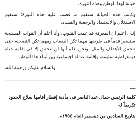
خيانة لهذا الوطن وهذه الثورة.
الفيديوهات
وكانت هذه الخيانة ستقيم ما قضت عليه هذه الثورة؛ ستقيم
الاستغلال والاستبداد والرجعية والفساد.
الرعاة
إننى أعلم أن المعرفة قد عمت القلوب، وأنا أعلم أن القوات المسلحة
ستسير قدماً فى طريقها مهما تكن الصعاب ومهما تكن التضحية حتى
الشركاء
تتحقق الأهداف والمثل، ونحن نعلم أنها لن تتحقق إلا فى إقامة حياة
ديمقراطية سليمة، وإقامة عدالة اجتماعية بين أبناء هذا الوطن.
Gallery
والسلام عليكم ورحمة الله.
لغة
____________________________________________________
__
español
Swahili
English
كلمة الرئيس جمال عبد الناصر فى مأدبة إفطار أقامها سلاح الحدود
Arabic
French
تكريماً له
بتاريخ السادس من ديسمبر العام ١٩٥٤م.