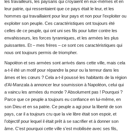
les travailleurs, les paysans qui croyaient en eux-mêmes et en
leur patrie, qui ressentaient que ce pays était le leur, et les
L'exposition
hommes qui travaillaient pour leur pays et non pour l’exploiter ou
exploiter son peuple. Ces caractéristiques ont toujours été
Références
celles de ce peuple, qui ont uni ses fils pour lutter contre les
envahisseurs, les forces tyranniques, et les armées les plus
Gallery
puissantes. Et – mes frères – ce sont ces caractéristiques qui
nous ont toujours permis de triompher.
Nos Partenaires
Napoléon et ses armées sont arrivés dans cette ville, mais cela
a-t-il été un motif pour répandre la peur ou la terreur dans les
opportunités
âmes et les cœurs ? Cela a-t-il poussé les habitants de la région
d’Al-Manzala à annoncer leur soumission à Napoléon, celui qui
Language
a vaincu les armées du monde ? Absolument pas ! Pourquoi ?
English
Swahili
español
Parce que ce peuple a toujours eu confiance en lui-même, en
son Dieu et en sa patrie. Ce peuple a agi pour la liberté de son
French
Arabic
pays, car il a toujours cru que la vie libre était son espoir, et
l’objectif pour lequel il était prêt à se sacrifier et à donner son
âme. C’est pourquoi cette ville s’est mobilisée avec ses fils,