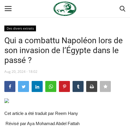
Des divers extraits
Login
Register
Qui a combattu Napoléon lors de
son invasion de l’Égypte dans le
Accueil
passé ?
Forum international Nasser
Aug 20, 2024 - 18:02
Terms & Conditions
Contact
Héritage de Gamal Abdel Nasser
Cet article a été traduit par Reem Hany
Révisé par Aya Mohamad Abdel Fattah
L'Égypte