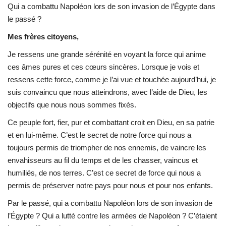
Qui a combattu Napoléon lors de son invasion de l’Égypte dans
Les auspices
le passé ?
Mes frères citoyens,
Mouvement de la jeunesse de
Je ressens une grande sérénité en voyant la force qui anime
Nasser
ces âmes pures et ces cœurs sincères. Lorsque je vois et
ressens cette force, comme je l’ai vue et touchée aujourd’hui, je
La Bourse Nasser pour le leadership
suis convaincu que nous atteindrons, avec l’aide de Dieu, les
international
objectifs que nous nous sommes fixés.
Actualités
Ce peuple fort, fier, pur et combattant croit en Dieu, en sa patrie
et en lui-même. C’est le secret de notre force qui nous a
Équipe de travail
toujours permis de triompher de nos ennemis, de vaincre les
envahisseurs au fil du temps et de les chasser, vaincus et
Les pionniers
humiliés, de nos terres. C’est ce secret de force qui nous a
permis de préserver notre pays pour nous et pour nos enfants.
Le citoyen mondial
Par le passé, qui a combattu Napoléon lors de son invasion de
l’Égypte ? Qui a lutté contre les armées de Napoléon ? C’étaient
Documents