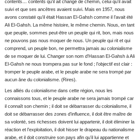
contents… contents qu’il ait changé de chemin, celui qu’il avait
suivi et que ses ancêtres avaient suivi. Mais en 1957, nous
avons constaté qu’il était Hassan El-Gahsh comme il l’avait été
Ali El-Gahsh. La même histoire, le même chemin. Nous, en tant
que peuple, sommes peut-être un peuple qui rit, bon, mais nous
ne pouvons pas nous moquer de nous. Un peuple qui rit et qui
comprend, un peuple bon, ne permettra jamais au colonialisme
de se moquer de lui. Changer son nom d’Hassan El-Gahsh à Ali
El-Gahsh ne nous trompera pas sur le fond ; l’objectif est clair :
tromper le peuple arabe, et le peuple arabe ne sera trompé par
aucun âne du colonialisme. (Rires).
Les alliés du colonialisme dans cette région, nous les
connaissons tous, et le peuple arabe ne sera jamais trompé car
il connaît son chemin ; il doit se débarrasser du colonialisme, il
doit se débarrasser des zones d’influence, il doit être maître de
sa volonté, ses richesses doivent lui appartenir, il doit éliminer la
réaction et l’exploitation, il doit hisser le drapeau du nationalisme
arabe, et il doit construire son pays afin qu’il lui appartienne et