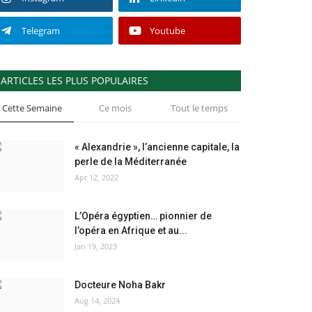
Telegram
Youtube
ARTICLES LES PLUS POPULAIRES
Cette Semaine
Ce mois
Tout le temps
« Alexandrie », l’ancienne capitale, la
perle de la Méditerranée
Apr 12, 2022
L’Opéra égyptien… pionnier de
l’opéra en Afrique et au...
Jan 19, 2023
Docteure Noha Bakr
Aug 14, 2024