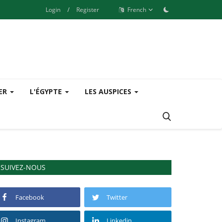
Login
/
Register
French
SER
L'ÉGYPTE
LES AUSPICES
SUIVEZ-NOUS
Facebook
Twitter
Instagram
Linkedin