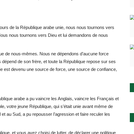
 jours de la République arabe unie, nous nous tournons vers
 Nous nous tournons vers Dieu et lui demandons de nous
 que de nous-mêmes. Nous ne dépendons d’aucune force
 dépend de son frère, et toute la République repose sur ses
 unie est devenu une source de force, une source de confiance,
ublique arabe a pu vaincre les Anglais, vaincre les Français et
uple, votre jeune République, qui s’était unie avant même de
d et au Sud, a pu repousser l’agression et faire reculer les
ique, et vous avez choisi de lutter, de déclarer une politique