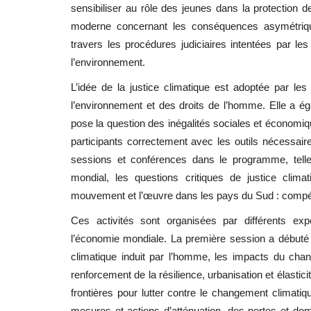
sensibiliser au rôle des jeunes dans la protection de
moderne concernant les conséquences asymétrique
travers les procédures judiciaires intentées par les
l’environnement.
L’idée de la justice climatique est adoptée par le
l’environnement et des droits de l’homme. Elle a éga
pose la question des inégalités sociales et économiqu
participants correctement avec les outils nécessaires
sessions et conférences dans le programme, tell
mondial, les questions critiques de justice climati
mouvement et l’œuvre dans les pays du Sud : compét
Ces activités sont organisées par différents ex
l’économie mondiale. La première session a débuté 
climatique induit par l’homme, les impacts du chan
renforcement de la résilience, urbanisation et élastic
frontières pour lutter contre le changement climatiq
mesures et actions d’atténuation, des pertes et dom