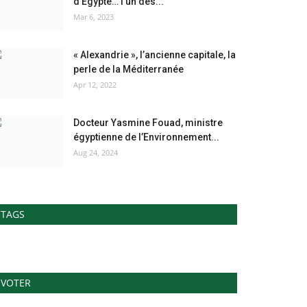
d'Égypte… l’un des...
Mar 6, 2023
« Alexandrie », l’ancienne capitale, la
perle de la Méditerranée
Apr 12, 2022
Docteur Yasmine Fouad, ministre
égyptienne de l’Environnement...
Aug 24, 2024
TAGS
VOTER