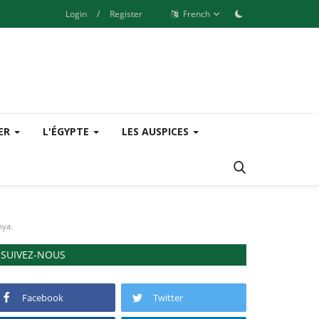
Login
/
Register
French
SER
L'ÉGYPTE
LES AUSPICES
ya.‎
SUIVEZ-NOUS
Facebook
Twitter