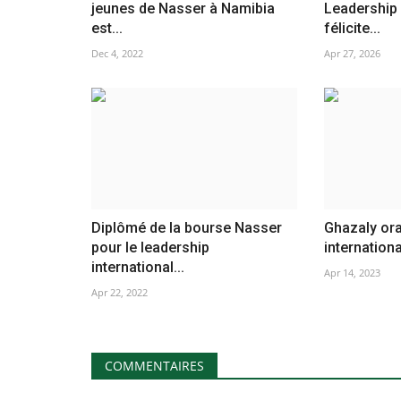
jeunes de Nasser à Namibia
Leadership 
est...
félicite...
Dec 4, 2022
Apr 27, 2026
Diplômé de la bourse Nasser
Ghazaly or
pour le leadership
internationa
international...
Apr 14, 2023
Apr 22, 2022
COMMENTAIRES