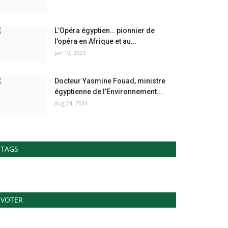
L’Opéra égyptien… pionnier de
l’opéra en Afrique et au...
Jan 19, 2023
Docteur Yasmine Fouad, ministre
égyptienne de l’Environnement...
Aug 24, 2024
TAGS
VOTER