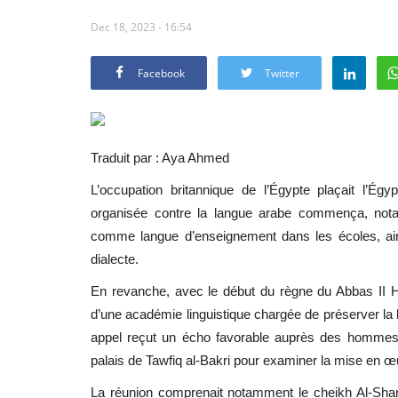
Dec 18, 2023 - 16:54
Facebook
Twitter
Traduit par : Aya Ahmed
L’
occupation britannique de l’Égypte
plaçait l’Égy
organisée contre la langue arabe commença, notam
comme langue d’enseignement dans les écoles, ain
dialecte.
En revanche, avec le début du règne du
Abbas II H
d’une académie linguistique chargée de préserver la l
appel reçut un écho favorable auprès des hommes d
palais de
Tawfiq al-Bakri
pour examiner la mise en œu
La réunion comprenait notamment le cheikh
Al-Shan