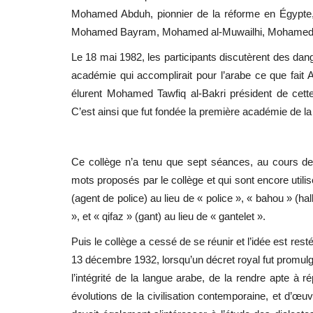
Mohamed Abduh
, pionnier de la réforme en Égypte
Mohamed Bayram, Mohamed al-Muwailhi, Mohamed 
Le 18 mai 1982, les participants discutèrent des dan
académie qui accomplirait pour l’arabe ce que fait
A
élurent
Mohamed Tawfiq al-Bakri
président de cett
C’est ainsi que fut fondée la première académie de la
Ce collège n’a tenu que sept séances, au cours de
mots proposés par le collège et qui sont encore utilisé
(agent de police) au lieu de « police », « bahou » (hal
», et « qifaz » (gant) au lieu de « gantelet ».
Puis le collège a cessé de se réunir et l’idée est res
13 décembre 1932, lorsqu’un décret royal fut promul
l’intégrité de la langue arabe, de la rendre apte à
évolutions de la civilisation contemporaine, et d’œuvre