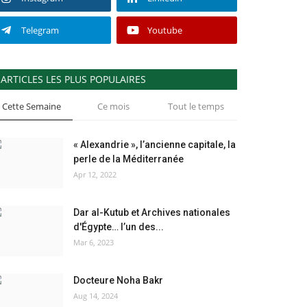
Telegram
Youtube
ARTICLES LES PLUS POPULAIRES
Cette Semaine
Ce mois
Tout le temps
« Alexandrie », l’ancienne capitale, la
perle de la Méditerranée
Apr 12, 2022
Dar al-Kutub et Archives nationales
d'Égypte… l’un des...
Mar 6, 2023
Docteure Noha Bakr
Aug 14, 2024