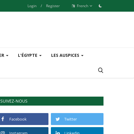
Login
/
Register
French
SER
L'ÉGYPTE
LES AUSPICES
SUIVEZ-NOUS
Facebook
Twitter
Instagram
Linkedin