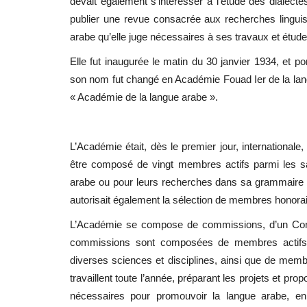
devait également s’intéresser à l’étude des dialec
publier une revue consacrée aux recherches linguistiq
arabe qu’elle juge nécessaires à ses travaux et études 
Elle fut inaugurée le matin du 30 janvier 1934, et p
son nom fut changé en Académie Fouad Ier de la langue
« Académie de la langue arabe ».
L’Académie était, dès le premier jour, internationale
être composé de vingt membres actifs parmi les sa
arabe ou pour leurs recherches dans sa grammaire et 
autorisait également la sélection de membres honora
L’Académie se compose de commissions, d’un Cons
commissions sont composées de membres actifs d
diverses sciences et disciplines, ainsi que de memb
travaillent toute l’année, préparant les projets et prop
nécessaires pour promouvoir la langue arabe, en