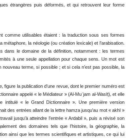
gues étrangères puis déformés, et qui retrouvent leur forme
t comme utilisables étaient : la traduction sous ses formes
la métaphore, la néologie (ou création lexicale) et l’arabisation.
s dans le domaine de la définition, notamment : les termes
e limités à une seule appellation pour chaque sens. Un mot est
n nouveau terme, si possible ; et si cela n’est pas possible, la
e, figure la publication d’une revue, dont le premier numéro est
tionnaire appelé « le Médiateur » (Al-Muʿjam al-Wasīṭ), et elle
 intitulé « le Grand Dictionnaire ». Une première version
ait des entrées allant de la lettre hamza jusqu’au mot « akhī »
ravail jusqu’à atteindre l’entrée « Ardabil », puis a révisé son
ement des domaines tels que l’histoire, la géographie, la
tion ainsi que les termes scientifiques et artistiques, ce qui lui