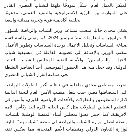
المبكر بالعمل العام، شكّل نموذجًا ملهمًا للشباب المصري القادر
إرث جمال عبدالناصر
على الموازنة بين الرؤية الاستراتيجية والتنفيذ العملي، مدعومًا
بخلفية أكاديمية قوية وتجربة ميدانية واسعة.
أخبار
يشغل مجدي حاليًا منصب مساعد وزير الشباب والرياضة للشؤون
الاستراتيجية والمعلومات منذ سبتمبر 2024، كما يتولى رئاسة قسم
منحة ناصر للقيادة الدولية
صياغة السياسات وتحليل الأعمال بوحدة السياسات وتطوير الأعمال
بمكتب الوزير، بالإضافة إلى عضويته الفاعلة في "تنسيقية شباب
شروط وأحكام منحة ناصر للقيادة الدولية
الأحزاب والسياسيين"، والأمانة الفنية للمجالس الشبابية الثنائية
الدولية. وقد جعل منه هذا الحضور المؤسسي أحد العناصر النشطة
مرجعياتنا
في صناعة القرار الشبابي المصري.
انخرط مصطفى مجدي بفاعلية في تنظيم أكبر البطولات الرياضية
المواطن العالمي
التي استضافتها مصر، حيث شغل منصب الأمين العام للجنة الدائمة
لإدارة المتطوعين بالبطولات والأحداث الرياضية الكبرى، وأسهم في
الرواد
التنظيم الشبابي لبطولات مثل كأس العالم لكرة اليد وكأس الأمم
الأفريقية. كما اختير عضوًا بمجلس أمناء المنصة الوطنية للشباب،
فرص
ونقطة اتصال وزارة الشباب والرياضة في منصة "شباب بلد" التابعة
لوزارة التعاون الدولي ومنظمات الأمم المتحدة، مما يعكس ثقته
وثائق