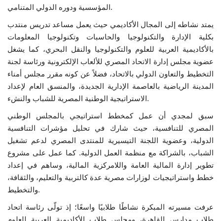
المؤسسية ودوره الدولي المتنامي.
الفيديوهات
يمتد نشاطه إلى المجال الأكاديمي حيث يعمل مساعد تدريس منتدب
بكلية الإدارة والتكنولوجيا والحاسبات وتكنولوجيا المعلومات
الرعاة
بالأكاديمية العربية للعلوم والتكنولوجيا والنقل البحري، كما يشغل
عضوية مجلس إدارة الاتحاد المصري للألعاب الإلكترونية ورئاسة لجنة
الشركاء
التخطيط والتعاون الدولي بالاتحاد، فضلاً عن كونه مقرر مجلس أمناء
المدينة الرياضية بالعاصمة الإدارية الجديدة، والمنسق العام لإعداد
Gallery
الاستراتيجية الوطنية المصرية للشباب والنشء.
سبق لمجدي أن عمل كمخطط استراتيجي بالمجلس الوطني
لغة
المصري للتنافسية، حيث شارك في تحليل مؤشرات التنافسية
الدولية، وعضوية اللجنة التيسيرية للمنتدى المصري لدعم تشغيل
English
Swahili
español
الشباب، بالشراكة مع منظمة العمل الدولية. كما عمل على مشروع
French
Arabic
تطوير إدارة المالية العامة واللامركزية المالية، وساهم في إعداد
خطط واستراتيجيات لوزارات مصرية عدة كالتربية والتعليم، والثقافة،
والتخطيط.
عرفت مسيرته المبكرة نشاطًا طلابيًا واسعًا؛ إذ تولّى رئاسة اتحاد
طلاب مدارس القاهرة، ومجلس طلاب الأكاديمية العربية للعلوم