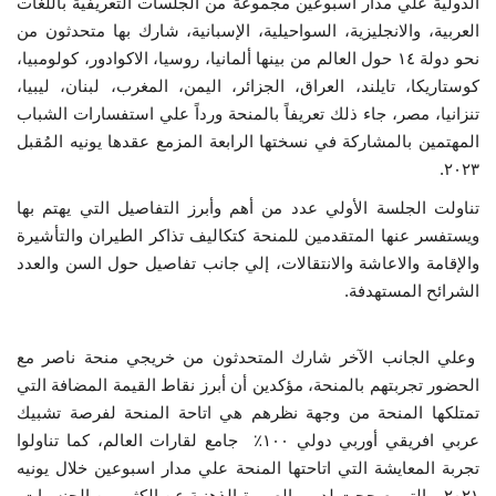
الدولية علي مدار أسبوعين مجموعة من الجلسات التعريفية باللغات
العربية، والانجليزية، السواحيلية، الإسبانية، شارك بها متحدثون من
إرث جمال عبدالناصر
نحو دولة ١٤ حول العالم من بينها ألمانيا، روسيا، الاكوادور، كولومبيا،
كوستاريكا، تايلند، العراق، الجزائر، اليمن، المغرب، لبنان، ليبيا،
أخبار
تنزانيا، مصر، جاء ذلك تعريفاً بالمنحة ورداً علي استفسارات الشباب
المهتمين بالمشاركة في نسختها الرابعة المزمع عقدها يونيه المُقبل
شروط وأحكام منحة ناصر للقيادة الدولية
٢٠٢٣.
منحة ناصر للقيادة الدولية
تناولت الجلسة الأولي عدد من أهم وأبرز التفاصيل التي يهتم بها
ويستفسر عنها المتقدمين للمنحة كتكاليف تذاكر الطيران والتأشيرة
والإقامة والاعاشة والانتقالات، إلي جانب تفاصيل حول السن والعدد
مرجعياتنا
الشرائح المستهدفة.
المواطن العالمي
وعلي الجانب الآخر شارك المتحدثون من خريجي منحة ناصر مع
الرواد
الحضور تجربتهم بالمنحة، مؤكدين أن أبرز نقاط القيمة المضافة التي
تمتلكها المنحة من وجهة نظرهم هي اتاحة المنحة لفرصة تشبيك
فرص
عربي افريقي أوربي دولي ١٠٠
٪
جامع لقارات العالم، كما تناولوا
تجربة المعايشة التي اتاحتها المنحة علي مدار اسبوعين خلال يونيه
وثائق
٢٠٢١، والتي صححت لديهم الصورة الذهنية عن الكثير من الجنسيات،