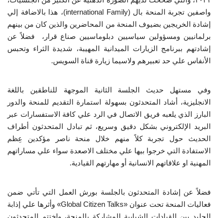
واصفين تجربة المنحة بال (international Family)، هذا بالاضافة إلي
الفيديوهات
إشادة الخريجين بضيوف المنحة من المحاضرين والذين كان من بينهم
برلمانيين ومسؤولين سياسيين دبلوماسيين صناع قرار، فضلاً عن
الرعاة
إشادتهم ببرنامج الزيارات الميدانية المهيبة، شديدة الثراء وتحبس
الأنفاس علي حد تعبيرهم ولاسيما زيارة قناة السويس.
الشركاء
وفي مستهل حديث الجلسة الثانية الموجهة للناطقين باللغة
Gallery
الانجليزية، أشاد المتحدثون بسهولة استمارة التقديم للمنحة والدور
البارز الذي يلعبه فريق الاتصال في الرد علي كافة الاستفسارات عبر
لغة
البريد الإلكتروني بشكل دقيق وسريع، ثم تبادل المتحدثون أطراف
الحديث حول تجربة كلاً منهم خلال منحة ناصر مؤكدين عِظم
español
Swahili
English
الاستفادة التي خرجوا بيها علي مختلف الاصعدة سواء علي مساراتهم
Arabic
French
المهنية او علاقاتهم الانسانية أو مهارتهم القيادية.
فضلاً عن إشادة المتحدثون بالجلسة بورش العمل التي تأتي ضمن
فعاليات المنحة تحت عنوان «Global Citizen Talks» وأثرها علي إذابة
الجليد بين القيادات الشبابية المشاركة بالمنحة، واختتم المتحدثون