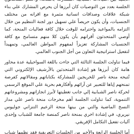
الجلسة بعدد من التوصيات كان أبرزها أن يحرص المشارك علي بناء
شبكة علاقات وصداقات انسانية مثمرة مع اقرانه من مختلف
الجنسيات، وأن يكون حريصاً علي تسهيل دور لجنة التنظيم من خلال
التزامه بالمواعيد واحترامه للوقت خلال كافة فعاليات المنحة، كما
أوصي المتحدثون أقرانهم بأن يكون كلا منهم متسامح مع كافة
الجنسيات المشاركة تعزيزاً لمفهوم المواطن العالمي، وتمهيداً
لتفعيل استراتيجية التعاون من أجل الجنوب العالمي.
فيما تناولت الجلسة الثالثة التي جاءت باللغة السواحيلية عدة محاور
هامة كان أبرزها هو إشادة المتحدثين بالأرشيف الإلكتروني التي
تُتيحه منحة ناصر للخريجين للمشاركة بكتاباتهم ومقالاتهم كفرصة
تمنحهم إياها للتعبير عن آرائهم وأفكارهم بحرية علي الموقع الرسمي
لحركة ناصر الشبابية إلي جانب تغطيتها لأبرز انجازاتهم ومشروعاتهم
التنموية، كما تناولت الجلسة أهم مخرجات منحة ناصر علي مدار
النسخ الماضية والتي من بينها منحة الزعيم التنزاني جوليوس
نيريري، في إشادة اخري بمنحة ناصر كمنصة جامعة للشباب وإحدى
آليات تفعيل التكامل الإفريقي.
أما الجلسة الرابعة والأخير من الجلسات التعريفية فقد نظمها شباب