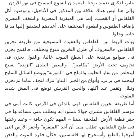
يناير، لذكرى تعميد يوحنا المعمدان ليسوع المسيح فى نهر الأردن ..
وإلى هنا ليس هناك علاقة بين المذكور فى الأناجيل، وموضوع أكل
إرث جمال عبدالناصر
القلقاس أو القصب، إنما هى العبقرية المصرية والشغف المصرى
بإضافه الطقوس والطعوم المختلفة على أعيادهم ليضيفوا إليها مذاقا
أخبار
خاصا وحلوا.
ويأت
الربط بين القلقاس والعقيدة المسيحية من طريقة تخزين
منحة ناصر للقيادة الدولية
القلقاس، فالمعروف أن طرق التخزين تتنوع وتختلف، فالقمح يخزن
فى صوامع مرتفعة على أسطح البيوت غالبا، والفول يخزن فى
شروط وأحكام منحة ناصر للقيادة الدولية
تجاويف تحت الأرض "مكامير".. والسمن البلدى "الزبدة" يسيح
ليتخلص من بقايا الحليب والملح فى "المورتة" ويوضع السائل السايح
مرجعياتنا
ليتجمد فى برانى، وأنواع من الخبز "البتاو" تترك لتجف تماما ثم تخزن
وتبلل وتقمر عند أكلها، والجبن القريش توضع فى المش شديد
المواطن العالمي
الملوحة.
أما طريقة تخزين القلقاس فهى بالدفن فى الأرض، كانت أمى فى
الرواد
موسم القلقاس تشترى جوالا مملوءا به وتطلب منى مساعدتها فى
حفر قطعة الأرض الملحقة ببيتنا – المهم تكون جافة – وعند رغبتها
فرص
فى طبخ القلقاس، تطلب منى أن آخذ "المنقرة" وأحفر الأرض التى
أعرفها بالطبع وأستخرج لها قلقاستين، فكأن فكرة الموت والدفن
وثائق