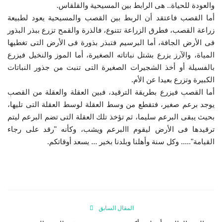
والعودة للحياة.. هى الرابط بين المسيحية والقلقاس.
أما القصب فاعتقد أن الربط بين القصب والمسيحية يعود لطبيعة
الفيديوهات
زراعة القصب، فطرق الزراعة تتنوع، فالذرة والقمح تزرع ببذر البذور
فى الأرض الجافة، أما البرسيم فتبذر بذورة فى الأرض التى تغطيها
الرعاة
المياة، والآرز يزرع بشتل نباتاته الصغيرة، أما الموز والنخيل فيزرع
بالفسيلة أو أخذ الشجيرات الصغيرة التى تنبت من جذور النباتات
الشركاء
الكبيرة وتزرع بعيدا عن الأم.
أما القصب فيزرع بطريقة الترقيد، فبين العقلة والعقلة من القصب
Gallery
يوجد برعم صغير، فتقطع من وسط العقلة لوسط العقلة التى تليها،
بحيث يبقى البرعم سليما، ثم تؤخذ تلك العقلة التى تضم البرعم ليتم
لغة
ترقيدها فى الأرض ليقوم االبرعم ويشب، وكأنه "رقد على رجاء
القيامة"..... وكل سنة وأهلنا وبلدنا بخير ... يسعد أوقاتكم.
English
Swahili
español
French
Arabic
المقال السابق