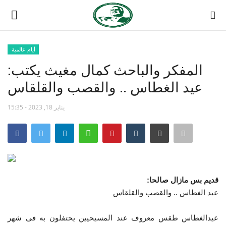
أيام عالمية
تسجيل
تسجيل الدخول
المفكر والباحث كمال مغيث يكتب:
عيد الغطاس .. والقصب والقلقاس
الصفحة الرئيسية
يناير 18, 2023 - 15:35
مدرسة الطليعة الوطنية
منتدى ناصر الدولي
حركة ناصر الشبابية
قديم بس مازال صالحا:
مصر
عيد الغطاس .. والقصب والقلقاس
فريق العمل
عيدالغطاس
طقس معروف عند المسيحيين يحتفلون به فى شهر