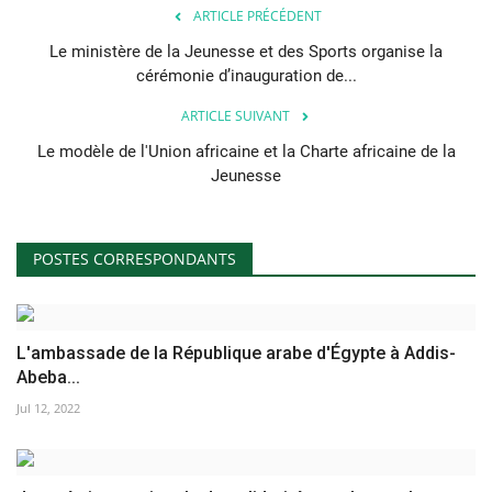
ARTICLE PRÉCÉDENT
L'exposition
Le ministère de la Jeunesse et des Sports organise la
cérémonie d’inauguration de...
Références
ARTICLE SUIVANT
Le modèle de l'Union africaine et la Charte africaine de la
Gallery
Jeunesse
Nos Partenaires
POSTES CORRESPONDANTS
opportunités
Language
L'ambassade de la République arabe d'Égypte à Addis-
English
Swahili
español
Abeba...
Jul 12, 2022
French
Arabic