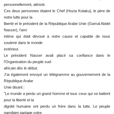
personnellement, attristé.
Les auspices
Ces deux personnes étaient le Chef (Hozia Kotaku), le père de
notre lutte pour la
Mouvement de la jeunesse de
liberté et le président de la République Arabe Unie (Gamal Abdel
Nasser
Nasser), l’ami
intime qui était dévoué à notre cause et capable de nous
La Bourse Nasser pour le leadership
soutenir dans le monde
international
extérieur.
Le président Nasser avait placé sa confiance dans le
Actualités
l’Organisation du peuple sud-
africain dès le début.
Équipe de travail
J'ai également envoyé un télégramme au gouvernement de la
République Arabe
Les pionniers
Unie disant :
"Le monde a perdu un grand homme et tous ceux qui se battent
Le citoyen mondial
pour la liberté et la
dignité humaine ont perdu un frère dans la lutte. Le peuple
Documents
namibien partage votre