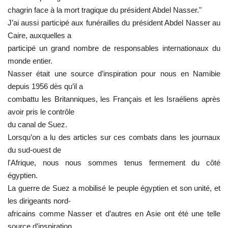
chagrin face à la mort tragique du président Abdel Nasser."
L'exposition
J’ai aussi participé aux funérailles du président Abdel Nasser au
Caire, auxquelles a
Références
participé un grand nombre de responsables internationaux du
monde entier.
Gallery
Nasser était une source d’inspiration pour nous en Namibie
depuis 1956 dès qu’il a
combattu les Britanniques, les Français et les Israéliens après
Nos Partenaires
avoir pris le contrôle
du canal de Suez.
opportunités
Lorsqu’on a lu des articles sur ces combats dans les journaux
du sud-ouest de
Language
l'Afrique, nous nous sommes tenus fermement du côté
English
Swahili
español
égyptien.
La guerre de Suez a mobilisé le peuple égyptien et son unité, et
French
Arabic
les dirigeants nord-
africains comme Nasser et d’autres en Asie ont été une telle
source d’inspiration