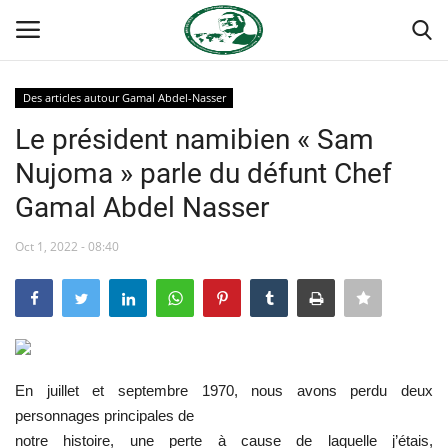
Des articles autour Gamal Abdel-Nasser
Login
Register
Le président namibien « Sam
Nujoma » parle du défunt Chef
Accueil
Gamal Abdel Nasser
Forum international Nasser
Oct 1, 2022 - 08:40
Terms & Conditions
Contact
Héritage de Gamal Abdel Nasser
En juillet et septembre 1970, nous avons perdu deux
personnages principales de
L'Égypte
notre histoire, une perte à cause de laquelle j’étais,