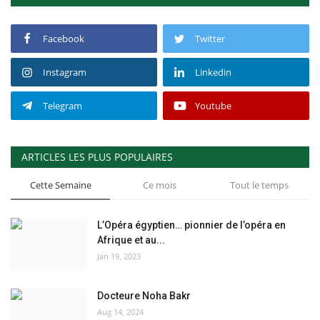
L'exposition
Facebook
Twitter
Références
Instagram
Linkedin
Gallery
Telegram
Youtube
Nos Partenaires
ARTICLES LES PLUS POPULAIRES
opportunités
Cette Semaine
Ce mois
Tout le temps
Language
L’Opéra égyptien… pionnier de l’opéra en
English
Swahili
español
Afrique et au...
Jan 19, 2023
French
Arabic
Docteure Noha Bakr
Aug 14, 2024