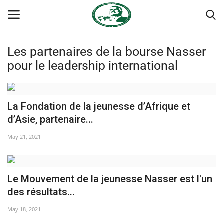
Les partenaires de la bourse Nasser
Login
Register
pour le leadership international
Accueil
La Fondation de la jeunesse d’Afrique et
Terms & Conditions
d’Asie, partenaire...
May 21, 2021
Contact
Forum international Nasser
Le Mouvement de la jeunesse Nasser est l'un
Héritage de Gamal Abdel Nasser
des résultats...
May 18, 2021
Les auspices