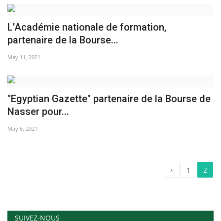
L'Égypte
L’Académie nationale de formation,
partenaire de la Bourse...
Mouvement de la jeunesse de
Nasser
May 11, 2021
La Bourse Nasser pour le leadership
international
"Egyptian Gazette" partenaire de la Bourse de
Nasser pour...
Actualités
May 6, 2021
Équipe de travail
Les pionniers
‹
1
2
Le citoyen mondial
Documents
SUIVEZ-NOUS