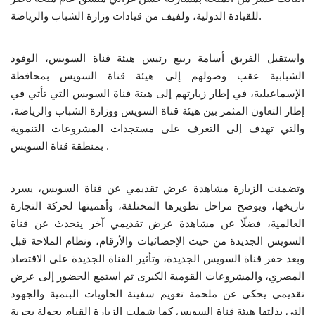
للقيادة الدولية، ولفيف من قيادات وزارة الشباب والرياضة.
إرث جمال عبدالناصر
واستقبل الفريق أسامة ربيع رئيس هيئة قناة السويس، الوفود
أخبار
الشبابية عقب وصولهم إلى هيئة قناة السويس بمحافظة
الإسماعيلية، في إطار زيارتهم إلى هيئة قناة السويس التي تأتي في
شروط وأحكام منحة ناصر للقيادة الدولية
إطار التعاون المثمر بين هيئة قناة السويس ووزارة الشباب والرياضة،
والتي تهدف إلى التعرف على مستجدات المشروعات التنموية
منحة ناصر للقيادة الدولية
بمنطقة قناة السويس .
مرجعياتنا
وتضمنت الزيارة مشاهدة عرض تقديمي عن قناة السويس، يسرد
المواطن العالمي
تاريخها، ويوضح مراحل تطويرها المختلفة، وأهميتها لحركة التجارة
العالمية، فضلًا عن مشاهدة عرض تقديمي آخر يتحدث عن قناة
الرواد
السويس الجديدة من حيث الإحصائيات والأرقام، ونظام الملاحة قبل
وبعد حفر قناة السويس الجديدة، وتأثير القناة الجديدة على الاقتصاد
فرص
المصري، والمشروعات القومية الكبرى ثم استمع الحضور إلى عرض
تقديمي يحكي عن ملحمة تعويم سفينة الحاويات البنمية والجهود
وثائق
التي بذلتها هيئة قناة السويس كما شملت الزيارة القيام بجولة بحرية