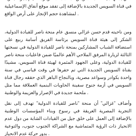
في قناة السويس الجديدة بالإضافة إلى تفقد موقع أنفاق الإسماعيلية
لمشاهدة حجم الإنجاز على أرض الواقع .
الفيديوهات
الرعاة
ومن ناحيته قدم حسن غزالي منسق عام منحة ناصر للقيادة الدولية،
الشكر إلى هيئة قناة السويس برئاسة الفريق أسامة ربيع على
الشركاء
استضافة الشباب المشاركين بمنحة ناصر للقيادة الدولية في نسختها
الثالثة لزيارة المرفق الملاحي الأهم عالميًا ضمن فاعليات منحة ناصر
Gallery
للقيادة الدولية، وعلى الجهود المثمرة لهيئة قناة السويس، مشيدًا
بقناة السويس الجديدة التي تم حفرها في وقت قياسي في سنة
لغة
واحدة بكوادر وسواعد مصرية، وبالنجاح الباهر الذي حققه رجال قناة
السويس في أزمة جنوح سفينة الحاويات البنمية العملاقة مما مثل
English
Swahili
español
ملحمة جديدة في الإصرار والعزيمة والوطنية .
French
Arabic
وأضاف "غزالي" أن منحة "ناصر للقيادة الدولية" تهدف إلى نقل
التجربة المصرية العريقة في رسوخ وبناء المؤسسات الوطنية
بالإضافة إلى العمل على خلق جيل من القيادات الشابة من دول عدم
الانحياز ذات الرؤية المتماشية مع الشراكة الجنوب جنوب، والتوعية
بدور حركة عدم الانحياز .