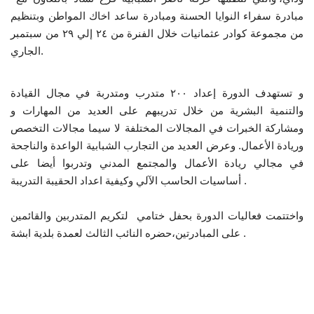
مبادرة سفراء النوايا الحسنة ومبادرة ساعد اخاك المواطن وبتنظيم
إرث جمال عبدالناصر
من مجموعة كوادر عثمانيات
خلال الفنرة من
٢٤ إلي ٢٩ من سبتمبر
الجاري.
أخبار
و تستهدف الدورة إعداد ٢٠٠ متدرب ومتدربة في مجال القيادة
شروط وأحكام منحة ناصر للقيادة الدولية
والتنمية البشرية من خلال تدريبهم على
العديد من المهارات و
ومشاركة الخبرات في المجالات المختلفة لا سيما مجالات التخصص
منحة ناصر للقيادة الدولية
وريادة الأعمال.
وعرض العديد من التجارب الشبابية الواعدة والناجحة
في مجالي ريادة الأعمال والمجتمع المدني وتدربوا أيضا على
مرجعياتنا
أساسيات الحاسب الآلي وكيفية اعداد الحقيبة التدريبة .
المواطن العالمي
واختتمت فعاليات الدورة بحفل ختامي لتكريم المتدربين والقائمين
على المبادرتين،حضره النائب الثالث لعمدة بلدية ابشة .
الرواد
فرص
وثائق