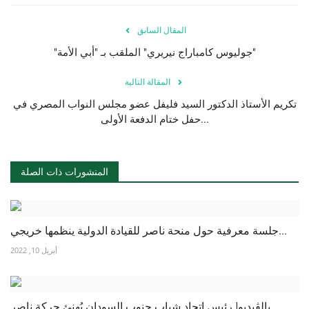
المقال السابق
الفيديوهات
"جوليوس كامباراج نيريري" الملقب بـ "أبي الأمة"
الرعاة
المقالة التالية
الشركاء
تكريم الأستاذ الدكتور السيد فليفل عضو مجلس النواب المصري في
حفل ختام الدفعة الأولى...
Gallery
المنشورات ذات الصلة
لغة
English
Swahili
español
French
Arabic
جلسة معرفية حول منحة ناصر للقيادة الدولية ينظمها خريجي...
أبريل 10, 2022
بالڤيديو| رئيس اتحاد شباب جنوب السودان يُهنئ حركة ناصر...