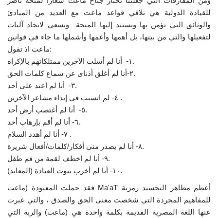
ومن المفارقات التي جعلتنا نختار جناح ماعت شعاراً لمنحة ناصر
للقيادة الدولية هي تلاقي قواعد ماعت مع العديد من المبادئ
الفيديوهات
والوثائق التي تؤمن بها ونستند إليها المنحة ونسعي لايجاد آليات
لتفعيلها والتي من بينها، بل أهمها وأعمها وأشملها ما جاء في قوانين
الرعاة
ماعت اذ تقول:
١- أنا لم أسلب الآخرين ممتلكاتهم بالإكراه.
الشركاء
٢-أنا لم أغلق أذناى عن سماع كلمات الحق.
٣- أنا لم أعتد على أحد.
Gallery
٤- لم اتسبب في إيذاء مشاعر الآخرين .
٥- أنا لم أغتصب أرض أحد.
لغة
٦- أنا لم أقم بإرهاب أحد.
٧- أنا لم أهدد السلام .
English
Swahili
español
٨- أنا لم يصدر منى أفكار/كلمات/أفعال شريرة.
٩- أنا لم أخطف لقمة من فم طفل.
French
Arabic
١٠- أنا لم أخرب بيوت العبادة (المعابد).
فقد حملت المعبودة (ماعت Ma'aT أعظم مظاهر التجسيد رمزية
للمفاهيم المجردة التي شخصت معنى الحق والصدق ، والتي عبرت
عنها اللغة المصرية القديمة بكلمة واحدة هي (ماعت) والربة التي