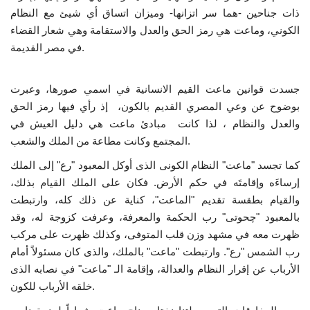
ذات جناحين -هما سر اتزانها- وميزان اتساق أي شيئ مع النظام
إرث جمال عبدالناصر
الكوني، وماعت هي رمز الحق والعدل والاستقامة وهي شعار القضاء
في مصر القديمة.
أخبار
جسدت قوانين ماعت القيم الانسانية في اسمي صورها، وعبرت
شروط وأحكام منحة ناصر للقيادة الدولية
بوضوح عن وعي المصري القديم بالكون، إذ رأي فيها رمز الحق
والعدل والنظام ، لذا كانت مبادئ ماعت هي دليل العيش في
منحة ناصر للقيادة الدولية
المجتمع وكانت مطاعة من الملك والشعب.
مرجعياتنا
كما تجسد "ماعت" النظام الكونى الذى أوكل المعبود "رع" إلى الملك
إرساءَه وإقامتَه في حكم الأرض. فكان على الملك القيام بذلك،
والقيام بطقسة تقديم "الماعت"، كناية عن ذلك كله، وارتبطت
المواطن العالمي
بالمعبود "چحوتى" رب الحكمة والمعرفة، وعرفت كزوجة له، وقد
ظهرت معه في مشهد وزن قلب المتوفى، وكذلك ظهرت على مركب
الرواد
رب الشمس "رع". وارتبطت "ماعت" بالملك، والذى كان مسئولاً أمام
الأرباب عن إقرار النظام والعدالة، وإقامة الـ "ماعت" في نصابه الذى
فرص
خلقه الأرباب للكون.
وثائق