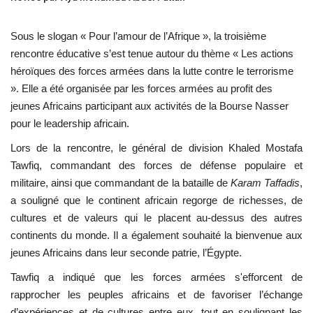
L'Égypte
Sous le slogan « Pour l’amour de l’Afrique », la troisième
rencontre éducative s’est tenue autour du thème « Les actions
Mouvement de la jeunesse de
héroïques des forces armées dans la lutte contre le terrorisme
Nasser
». Elle a été organisée par les forces armées au profit des
jeunes Africains participant aux activités de la Bourse Nasser
La Bourse Nasser pour le leadership
pour le leadership africain.
international
Lors de la rencontre, le général de division Khaled Mostafa
Actualités
Tawfiq, commandant des forces de défense populaire et
militaire, ainsi que commandant de la bataille de
Karam Taffadis
,
Équipe de travail
a souligné que le continent africain regorge de richesses, de
cultures et de valeurs qui le placent au-dessus des autres
continents du monde. Il a également souhaité la bienvenue aux
Les pionniers
jeunes Africains dans leur seconde patrie, l’Égypte.
Le citoyen mondial
Tawfiq a indiqué que les forces armées s'efforcent de
rapprocher les peuples africains et de favoriser l’échange
Documents
d’expériences et de cultures entre eux, tout en soulignant les