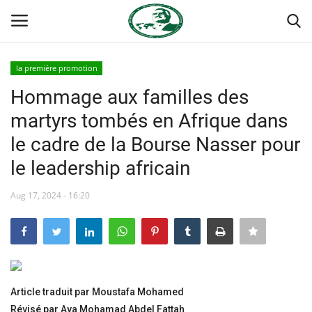
la première promotion
Login
Register
Hommage aux familles des
martyrs tombés en Afrique dans
Accueil
le cadre de la Bourse Nasser pour
Terms & Conditions
le leadership africain
Contact
Aug 17, 2024 - 16:20
Forum international Nasser
Héritage de Gamal Abdel Nasser
Article traduit par Moustafa Mohamed
Les auspices
Révisé par Aya Mohamad Abdel Fattah