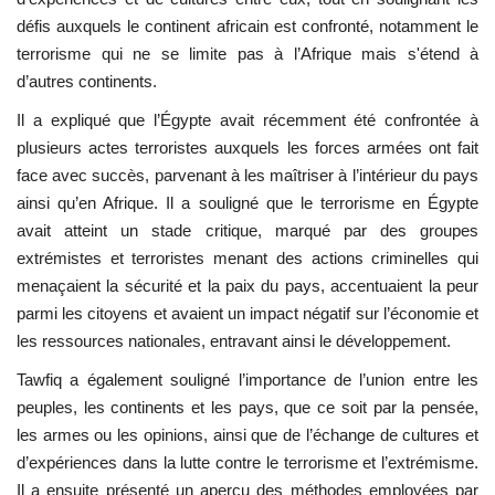
défis auxquels le continent africain est confronté, notamment le
L'exposition
terrorisme qui ne se limite pas à l’Afrique mais s'étend à
d’autres continents.
Références
Il a expliqué que l’Égypte avait récemment été confrontée à
plusieurs actes terroristes auxquels les forces armées ont fait
Gallery
face avec succès, parvenant à les maîtriser à l’intérieur du pays
ainsi qu’en Afrique. Il a souligné que le terrorisme en Égypte
Nos Partenaires
avait atteint un stade critique, marqué par des groupes
extrémistes et terroristes menant des actions criminelles qui
opportunités
menaçaient la sécurité et la paix du pays, accentuaient la peur
parmi les citoyens et avaient un impact négatif sur l’économie et
Language
les ressources nationales, entravant ainsi le développement.
English
Swahili
español
Tawfiq a également souligné l’importance de l’union entre les
peuples, les continents et les pays, que ce soit par la pensée,
French
Arabic
les armes ou les opinions, ainsi que de l’échange de cultures et
d’expériences dans la lutte contre le terrorisme et l’extrémisme.
Il a ensuite présenté un aperçu des méthodes employées par