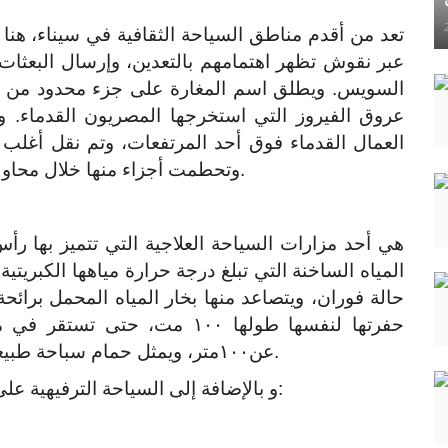
تعد من أقدم مناطق السياحة الثقافية في سيناء، هنا
عبر نقوش تظهر اهتمامهم بالتعدين، وإرسال البعثا
السويس. ويطلق اسم المغارة على جزء محدود من وا
عروق الفيروز التي استخرجها المصريون القدماء. و
العمال القدماء فوق أحد المرتفعات، وتم نقل أغلب
وتحطمت أجزاء منها خلال محاولات البحث عن الفيروز في بداية القرن الحالي.
هي أحد مزارات السياحة العلاجية التي تتميز بها ر
حالة فوران، ويتصاعد منها بخار المياه المحمل برائحة
حفرتها لنفسها طولها ١٠٠ مت، 
عن١٠٠متر، ويمثل حمام سباحة طبيعيا درجة حرارته تتدرج من الساخن إلى الدافئ.
و بالإضافة إلى السياحة الترفيهية على شواطئها توجد بعض المواقع الأثرية بها ومنها: