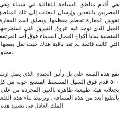
هي أقدم مناطق السياحة الثقافية في سيناء وهي
المصريين بالتعدين وإرسال البعثات إلى تلك المن
نقوش المغارة تحطم معظمها. ويطلق اسم المغارة
الجبل الذى توجد فيه عروق الفيروز التي استخرجها
المنطقة بقايا أكواخ العمال القدماء فوق أحد المرتفع
التي كانت قائمة لم تعد باقية هناك حيث نقل بعضها
محاولات البحث عن الفيروز في بداية القرن الحالي.
٥٠٠ قدم فوق السهل المنبسط المتسع حوله من كل
يجعلانه هيئة طبيعية ظاهرة بالعين المجردة من عل
بالطبع أبعد من هذه المسافة . ويرتبط بناء هذه القلع
الملك العادل في تشييد هذه القلعة في عام ١١٨٣ م، وتم البناء عام ١١٨٧م.