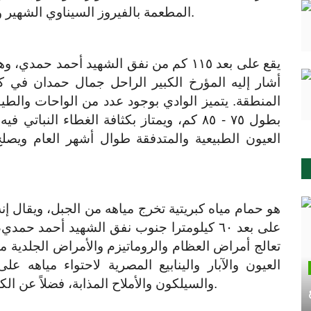
المطعمة بالفيروز السيناوي الشهير والملابس المطرزة والفنون الموسيقية البدوية.
يقع على بعد ١١٥ كم من نفق الشهيد أحمد 
أشار إليه المؤرخ الكبير الراحل جمال حمدان في 
المنطقة. يتميز الوادي بوجود عدد من الواحات والطيور
بطول ٧٥ - ٨٥ كم، ويمتاز بكثافة الغطاء النبا
العيون الطبيعية والمتدفقة طوال أشهر العام ويصلح 
هو حمام مياه كبريتية تخرج مياهه من الجبل، ويقال 
على بعد ٦٠ كيلومترا جنوب نفق الشهيد أحمد 
تعالج أمراض العظام والروماتيزم والأمراض الجلدية مث
العيون والآبار والينابيع المصرية لاحتواء مياهه ع
والسيلكون والأملاح المذابة، فضلاً عن الكبريت، وتبلغ درجة حرارة المياه ٩٢ درجة مئوية.