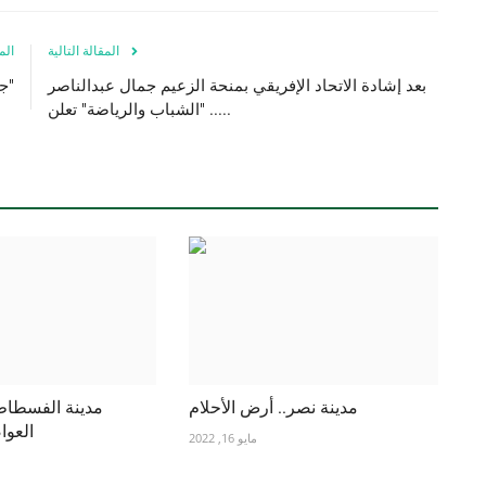
المقالة التالية
الم
بعد إشادة الاتحاد الإفريقي بمنحة الزعيم جمال عبدالناصر
"جوليوس كامباراج نيريري" الملقب بـ "أبي الأمة"
.. "الشباب والرياضة" تعلن...
مدينة نصر.. أرض الأحلام
مدينة الفسطاط.
العوا
مايو 16, 2022