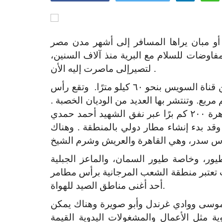
 أو مبان يراها المسافر إلى أشهر مدن مصر
فاوضات للسلام مع البرية منذ آلاف السنين،
لتصيرإلى ماصرت إليه الأن .
هى أولى مدن جنوب سيناء من ناحية الشرق، تبعد عن قناة السويس بنحو ٦٠ كيلو مترًا. وتقع رأس
لى خليج السويس. حيث تبلغ مساحتها ٦٧٥٠ كم مربع. وتنتشر بها العديد من الوديان الخصبة .
يمكن السفر إليها برًا وبحرًا وجوًا، فهي تبعد عن القاهرة ٢٠٠ كم برًا عبر نفق الشهيد أحمد حمدي
وقد بدء إنشاء مطار دولي بالمنطقة . وهناك
ور، وخاصة طيور السمان، والماعز الجبلية
 تعتبر منطقة الشعب المرجانية برأس مطامر
أحد أغنى مناطق الصيد للهواة.
موسى ووادي غرندل وأبو صويرة وهناك يمكن
وية مثل الأعمال والمشغولات اليدوية القيمة