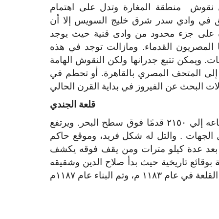
 نقوش منطقة المغارة وتدل على اهتمام
اطق في وادي سدر شرق خليج السويس إلا أن
 على جزء محدود من وادى قنية حيث يوجد
 المصريون القدماء. ومازالت توجد في هذه
ات. ويمكن تتبع جدرانها ولكن النقوش الهامة
 إلى المتحف المصري بالقاهرة. أو تحطم في
قلعة الجندي
تقع هذه القلعة علي تل رأس الجندي الذي يصل ارتفاعه إلي ٢١٥٠ قدمًا فوق سطح البحر. ويرتفع
 الجهات . والتل له شكل فريد، وموقع حاكم
ي بعد عدة كيلو مترات ومن يقف فوقه يكشف
ة بوقائع تاريخية حيث بدأ صلاح الدين وشقيقه