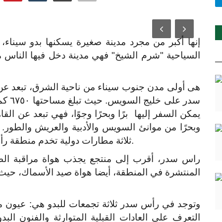
إنها أكبر من مجرد مدينة صغيرة يسكنها بدو سيناء،
السياحية "شرم الشيخ" فهي مدينة دخل فيها الناس م
سدر ع
وبحرًا من موانئ السويس والأدبية والعريش والطور. 
ثلاثة مطارات دولية تخدم منطقة رأس سدر، وهي القاهرة والعريش وشرم الشيخ.
راس سدر، أقرب إلى منتجع يجذب هواة مراقبة الطي
المنتشرة في المنطقة، أيضا هواة صيد الأسماك، حيث
وتوجد في رأس سدر ثلاثة تجمعات للبدو هي: عيون 
التعرف على العادات القبلية المتوارثة والفنون البد